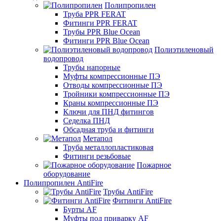
Полипропилен
Труба PPR FERAT
Фитинги PPR FERAT
Трубы PPR Blue Ocean
Фитинги PPR Blue Ocean
Полиэтиленовый
водопровод
Трубы напорные
Муфты компрессионные ПЭ
Отводы компрессионные ПЭ
Тройники компрессионные ПЭ
Краны компрессионные ПЭ
Ключи для ПНД фитингов
Седелка ПНД
Обсадная труба и фитинги
Метапол
Труба металлопластиковая
Фитинги резьбовые
Пожарное
оборудование
Полипропилен AntiFire
Трубы AntiFire
Фитинги AntiFire
Бурты AF
Муфты под приварку AF