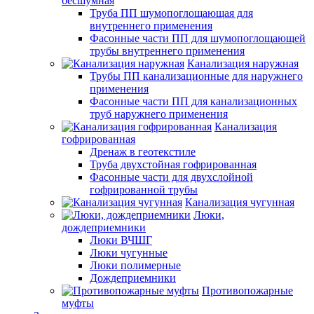
бесшумная
Труба ПП шумопоглощающая для
внутреннего применения
Фасонные части ПП для шумопоглощающей
трубы внутреннего применения
Канализация наружная
Трубы ПП канализационные для наружнего
применения
Фасонные части ПП для канализационных
труб наружнего применения
Канализация
гофрированная
Дренаж в геотекстиле
Труба двухстойная гофрированная
Фасонные части для двухслойной
гофрированной трубы
Канализация чугунная
Люки,
дождеприемники
Люки ВЧШГ
Люки чугунные
Люки полимерные
Дождеприемники
Противопожарные
муфты