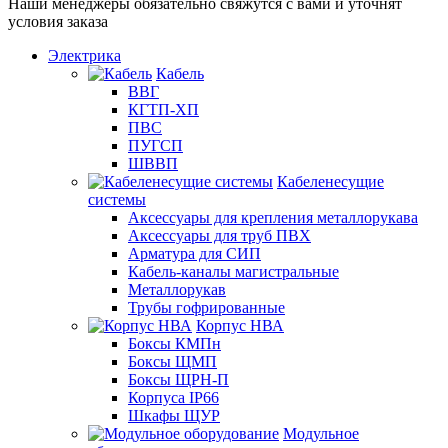
Наши менеджеры обязательно свяжутся с вами и уточнят
условия заказа
Электрика
Кабель
ВВГ
КГТП-ХП
ПВС
ПУГСП
ШВВП
Кабеленесущие
системы
Аксессуары для крепления металлорукава
Аксессуары для труб ПВХ
Арматура для СИП
Кабель-каналы магистральные
Металлорукав
Трубы гофрированные
Корпус НВА
Боксы КМПн
Боксы ЩМП
Боксы ЩРН-П
Корпуса IP66
Шкафы ЩУР
Модульное