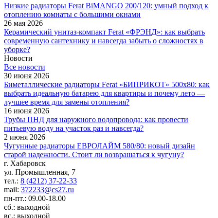
Низкие радиаторы Ferat BiMANGO 200/120: умный подход к
отоплению комнаты с большими окнами
26 мая 2026
Керамический унитаз-компакт Ferat «ФРЭНД»: как выбрать
современную сантехнику и навсегда забыть о сложностях в
уборке?
Новости
Все новости
30 июня 2026
Биметаллические радиаторы Ferat «БИПРИКОТ» 500x80: как
выбрать идеальную батарею для квартиры и почему лето —
лучшее время для замены отопления?
16 июня 2026
Трубы ПНД для наружного водопровода: как провести
питьевую воду на участок раз и навсегда?
2 июня 2026
Чугунные радиаторы ЕВРОЛАЙМ 580/80: новый дизайн
старой надежности. Стоит ли возвращаться к чугуну?
г. Хабаровск
ул. Промышленная, 7
тел.:
8 (4212) 37-22-33
mail:
372233@cs27.ru
пн-пт.: 09.00-18.00
сб.: выходной
вс.: выходной