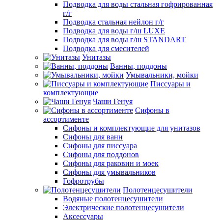
Подводка для воды стальная гофрированная
г/г
Подводка стальная нейлон г/г
Подводка для воды г/ш LUXE
Подводка для воды г/ш STANDART
Подводка для смесителей
Унитазы
Ванны, поддоны
Умывальники, мойки
Писсуары и
комплектующие
Чаши Генуя
Сифоны в
ассортименте
Сифоны и комплектующие для унитазов
Сифоны для ванн
Сифоны для писсуара
Сифоны для поддонов
Сифоны для раковин и моек
Сифоны для умывальников
Гофротрубы
Полотенцесушители
Водяные полотенцесушители
Электрические полотенцесушители
Аксессуары