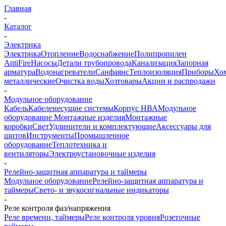
Главная
-
Каталог
-
Электрика
Электрика
Отопление
Водоснабжение
Полипропилен
AntiFire
Насосы
Детали трубопровода
Канализация
Запорная
арматура
Водонагреватели
Санфаянс
Теплоизоляция
Приборы
Хо
металлические
Очистка воды
Хозтовары
Акции и распродажи
-
Модульное оборудование
Кабель
Кабеленесущие системы
Корпус НВА
Модульное
оборудование
Монтажные изделия
Монтажные
коробки
Свет
Удлинители и комплектующие
Аксессуары для
щитов
Инструменты
Промышленное
оборудование
Теплотехника и
вентиляторы
Электроустановочные изделия
-
Релейно-защитная аппаратура и таймеры
Модульное оборудование
Релейно-защитная аппаратура и
таймеры
Свето- и звукосигнальные индикаторы
-
Реле контроля фаз/напряжения
Реле времени, таймеры
Реле контроля уровня
Розеточные