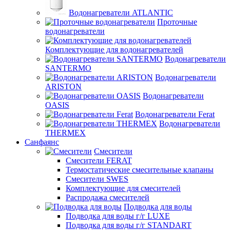
Водонагреватели ATLANTIC
Проточные
водонагреватели
Комплектующие для водонагревателей
Водонагреватели
SANTERMO
Водонагреватели
ARISTON
Водонагреватели
OASIS
Водонагреватели Ferat
Водонагреватели
THERMEX
Санфаянс
Смесители
Смесители FERAT
Термостатические смесительные клапаны
Смесители SWES
Комплектующие для смесителей
Распродажа смесителей
Подводка для воды
Подводка для воды г/г LUXE
Подводка для воды г/г STANDART