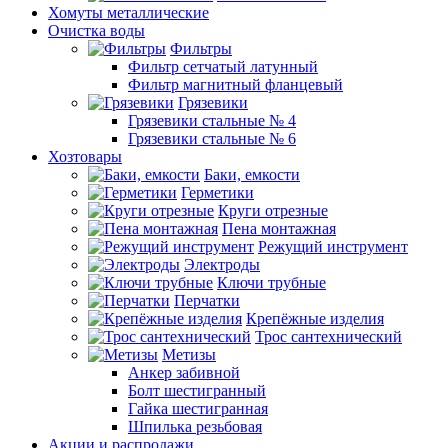
Хомуты металлические
Очистка воды
Фильтры
Фильтр сетчатый латунный
Фильтр магнитный фланцевый
Грязевики
Грязевики стальные № 4
Грязевики стальные № 6
Хозтовары
Баки, емкости
Герметики
Круги отрезные
Пена монтажная
Режущий инструмент
Электроды
Ключи трубные
Перчатки
Крепёжные изделия
Трос сантехнический
Метизы
Анкер забивной
Болт шестигранный
Гайка шестигранная
Шпилька резьбовая
Акции и распродажи