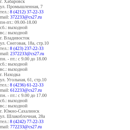
г. Хабаровск
ул. Промышленная, 7
тел.:
8 (4212) 37-22-33
mail:
372233@cs27.ru
пн-пт.: 09.00-18.00
сб.: выходной
вс.: выходной
г. Владивосток
ул. Снеговая, 18а, стр.10
тел.:
8 (423) 237-22-33
mail:
2372233@cs27.ru
пн. - пт.: с 9.00 до 18.00
сб.: выходной
вс.: выходной
г. Находка
ул. Угольная, 61, стр.10
тел.:
8 (4236) 61-22-33
mail:
612233@cs27.ru
пн. - пт.: с 9.00 до 17.00
сб.: выходной
вс.: выходной
г. Южно-Сахалинск
ул. Шлакоблочная, 28а
тел.:
8 (4242) 77-22-33
mail:
772233@cs27.ru