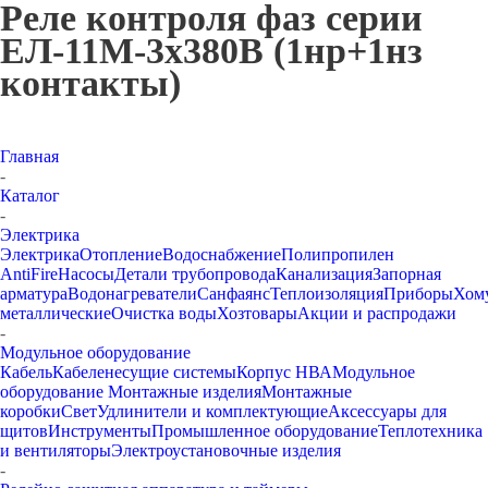
Реле контроля фаз серии
ЕЛ-11М-3х380В (1нр+1нз
контакты)
Главная
-
Каталог
-
Электрика
Электрика
Отопление
Водоснабжение
Полипропилен
AntiFire
Насосы
Детали трубопровода
Канализация
Запорная
арматура
Водонагреватели
Санфаянс
Теплоизоляция
Приборы
Хом
металлические
Очистка воды
Хозтовары
Акции и распродажи
-
Модульное оборудование
Кабель
Кабеленесущие системы
Корпус НВА
Модульное
оборудование
Монтажные изделия
Монтажные
коробки
Свет
Удлинители и комплектующие
Аксессуары для
щитов
Инструменты
Промышленное оборудование
Теплотехника
и вентиляторы
Электроустановочные изделия
-