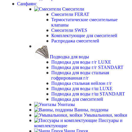
Санфаянс
Смесители
Смесители FERAT
Термостатические смесительные
клапаны
Смесители SWES
Комплектующие для смесителей
Распродажа смесителей
Подводка для воды
Подводка для воды г/г LUXE
Подводка для воды г/г STANDART
Подводка для воды стальная
гофрированная г/г
Подводка стальная нейлон г/г
Подводка для воды г/ш LUXE
Подводка для воды г/ш STANDART
Подводка для смесителей
Унитазы
Ванны, поддоны
Умывальники, мойки
Писсуары и
комплектующие
Чаши Генуя