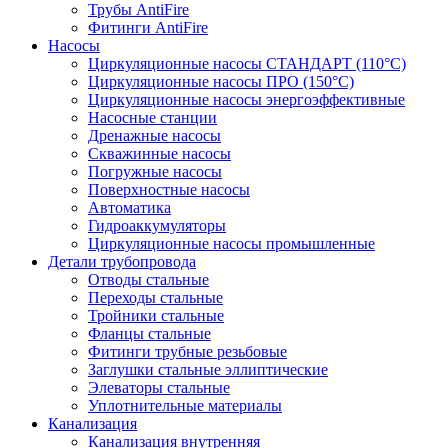
Трубы AntiFire
Фитинги AntiFire
Насосы
Циркуляционные насосы СТАНДАРТ (110°C)
Циркуляционные насосы ПРО (150°C)
Циркуляционные насосы энергоэффективные
Насосные станции
Дренажные насосы
Скважинные насосы
Погружные насосы
Поверхностные насосы
Автоматика
Гидроаккумуляторы
Циркуляционные насосы промышленные
Детали трубопровода
Отводы стальные
Переходы стальные
Тройники стальные
Фланцы стальные
Фитинги трубные резьбовые
Заглушки стальные эллиптические
Элеваторы стальные
Уплотнительные материалы
Канализация
Канализация внутренняя