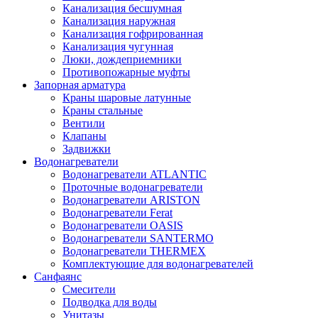
Канализация бесшумная
Канализация наружная
Канализация гофрированная
Канализация чугунная
Люки, дождеприемники
Противопожарные муфты
Запорная арматура
Краны шаровые латунные
Краны стальные
Вентили
Клапаны
Задвижки
Водонагреватели
Водонагреватели ATLANTIC
Проточные водонагреватели
Водонагреватели ARISTON
Водонагреватели Ferat
Водонагреватели OASIS
Водонагреватели SANTERMO
Водонагреватели THERMEX
Комплектующие для водонагревателей
Санфаянс
Смесители
Подводка для воды
Унитазы