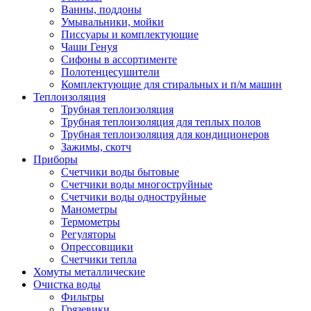
Ванны, поддоны
Умывальники, мойки
Писсуары и комплектующие
Чаши Генуя
Сифоны в ассортименте
Полотенцесушители
Комплектующие для стиральных и п/м машин
Теплоизоляция
Трубная теплоизоляция
Трубная теплоизоляция для теплых полов
Трубная теплоизоляция для кондиционеров
Зажимы, скотч
Приборы
Счетчики воды бытовые
Счетчики воды многоструйные
Счетчики воды одноструйные
Манометры
Термометры
Регуляторы
Опрессовщики
Счетчики тепла
Хомуты металлические
Очистка воды
Фильтры
Грязевики