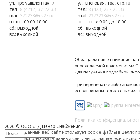
ул. Промышленная, 7
ул. Снеговая, 18а, стр.10
тел.:
8 (4212) 37-22-33
тел.:
8 (423) 237-22-33
mail:
372233@cs27.ru
mail:
2372233@cs27.ru
пн-пт.: 09.00-18.00
пн. - пт.: с 9.00 до 18.00
сб.: выходной
сб.: выходной
вс.: выходной
вс.: выходной
Обращаем ваше внимание на то,
определяемой положениями Ста
Для получения подробной инфо
При перепечатке либо ином исп
использованы только с письме
Политика конфиденциальност
2026 © ООО «ТД Центр Снабжения»
Данный веб-сайт использует cookie-файлы в целях 
использовать данный сайт, вы соглашаетесь с испо