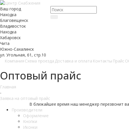
Ваш город
Находка
Благовещенск
Владивосток
Находка
Хабаровск
Чита
Южно-Сахалинск
ул. Угольная, 61, стр.10
Компания
Схема проезда
Доставка и оплата
Контакты
Прайс
О
Оптовый прайс
Главная
-
Заявка на оптовый прайс
В ближайшее время наш менеджер перезвонит ва
Производители
Оформление
Кнопки
Иконки