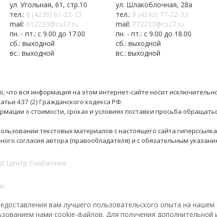
ул. Угольная, 61, стр.10
ул. Шлакоблочная, 28а
тел.:
8 (4236) 61-22-33
тел.:
8 (4242) 77-22-33
mail:
612233@cs27.ru
mail:
772233@cs27.ru
пн. - пт.: с 9.00 до 17.00
пн. - пт.: с 9.00 до 18.00
сб.: выходной
сб.: выходной
вс.: выходной
вс.: выходной
 что вся информация на этом интернет-сайте носит исключительно
тьи 437 (2) Гражданского кодекса РФ.
рмации о стоимости, сроках и условиях поставки просьба обращать
ользовании текстовых материалов с настоящего сайта гиперссылка
нного согласия автора (правообладателя) и с обязательным указа
и
предоставления вам лучшего пользовательского опыта на нашем
льзованием нами cookie-файлов. Для получения дополнительной 