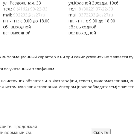
ул. Раздольная, 33
ул.Красной Звезды, 19с6
тел.:
8 (4162) 99-22-33
тел.:
8 (3022) 37-22-33
mail:
992233@cs27.ru
mail:
3372233@cs27.ru
пн. - пт.: с 9.00 до 18.00
пн. - пт.: с 9.00 до 18.00
сб.: выходной
сб.: выходной
вс.: выходной
вс.: выходной
 информационный характер и ни при каких условиях не является п
ся по указанным телефонам.
 на источник обязательна. Фотографии, тексты, видеоматериалы, и
нием источника заимствования. Автором (правообладателем) являе
 сайте. Продолжая
информации см.
Скрыть