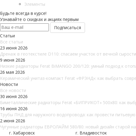
Элементы
Будьте всегда в курсе!
Узнавайте о скидках и акциях первым
Статьи
Все cтатьи
23 июня 2026
Дренаж в геотекстиле D110: спасаем участок от вечной сырост
9 июня 2026
Низкие радиаторы Ferat BiMANGO 200/120: умный подход к ото
26 мая 2026
Керамический унитаз-компакт Ferat «ФРЭНД»: как выбрать совр
Новости
Все новости
30 июня 2026
Биметаллические радиаторы Ferat «БИПРИКОТ» 500x80: как выб
16 июня 2026
Трубы ПНД для наружного водопровода: как провести питьевую в
2 июня 2026
Чугунные радиаторы ЕВРОЛАЙМ 580/80: новый дизайн старой над
г. Хабаровск
г. Владивосток