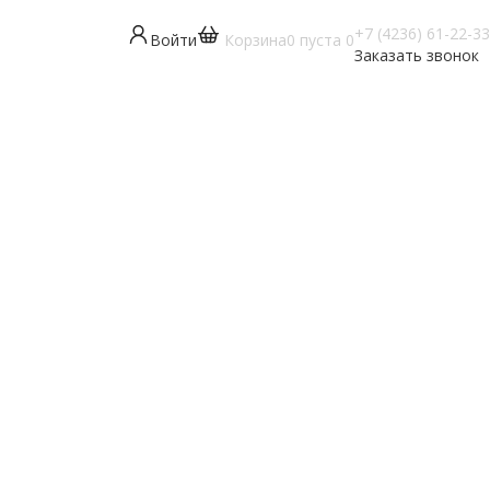
+7 (4236) 61-22-33
Войти
Корзина
0
пуста
0
Заказать звонок