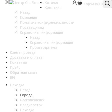
Каталог
Корзина
0
0
Компания
Назад
Компания
Политика конфиденциальности
Поставщикам
Справочная информация
Назад
Справочная информация
Производители
Схема проезда
Доставка и оплата
Контакты
Прайс
Обратная связь
EN
Находка
Назад
Города
Благовещенск
Владивосток
Находка