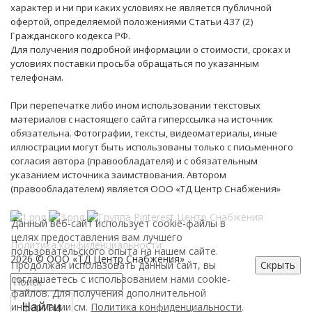
характер и ни при каких условиях не является публичной
офертой, определяемой положениями Статьи 437 (2)
Гражданского кодекса РФ.
Для получения подробной информации о стоимости, сроках и
условиях поставки просьба обращаться по указанным
телефонам.
При перепечатке либо ином использовании текстовых
материалов с настоящего сайта гиперссылка на источник
обязательна. Фотографии, тексты, видеоматериалы, иные
иллюстрации могут быть использованы только с письменного
согласия автора (правообладателя) и с обязательным
указанием источника заимствования. Автором
(правообладателем) является ООО «ТД Центр Снабжения»
Данный веб-сайт использует cookie-файлы в
целях предоставления вам лучшего
Политика конфиденциальности
пользовательского опыта на нашем сайте.
2026 © ООО «ТД Центр Снабжения»
Продолжая использовать данный сайт, вы
Скрыть
соглашаетесь с использованием нами cookie-
файлов. Для получения дополнительной
Найти
информации см.
Политика конфиденциальности
.