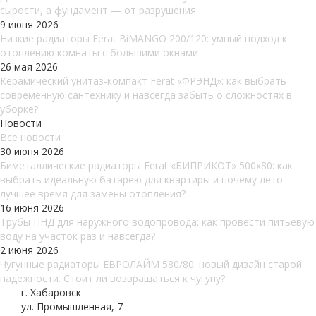
сырости, а фундамент — от разрушения
9 июня 2026
Низкие радиаторы Ferat BiMANGO 200/120: умный подход к
отоплению комнаты с большими окнами
26 мая 2026
Керамический унитаз-компакт Ferat «ФРЭНД»: как выбрать
современную сантехнику и навсегда забыть о сложностях в
уборке?
Новости
Все новости
30 июня 2026
Биметаллические радиаторы Ferat «БИПРИКОТ» 500x80: как
выбрать идеальную батарею для квартиры и почему лето —
лучшее время для замены отопления?
16 июня 2026
Трубы ПНД для наружного водопровода: как провести питьевую
воду на участок раз и навсегда?
2 июня 2026
Чугунные радиаторы ЕВРОЛАЙМ 580/80: новый дизайн старой
надежности. Стоит ли возвращаться к чугуну?
г. Хабаровск
ул. Промышленная, 7