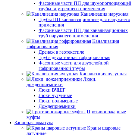
Фасонные части ПП для шумопоглощающей
трубы внутреннего применения
Канализация наружная
Трубы ПП канализационные для наружнего
применения
Фасонные части ПП для канализационных
труб наружнего применения
Канализация
гофрированная
Дренаж в геотекстиле
Труба двухстойная гофрированная
Фасонные части для двухслойной
гофрированной трубы
Канализация чугунная
Люки,
дождеприемники
Люки ВЧШГ
Люки чугунные
Люки полимерные
Дождеприемники
Противопожарные
муфты
Запорная арматура
Краны шаровые
латунные