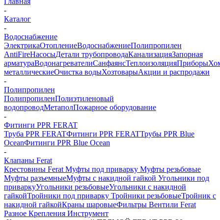
Главная
-
Каталог
-
Водоснабжение
Электрика
Отопление
Водоснабжение
Полипропилен
AntiFire
Насосы
Детали трубопровода
Канализация
Запорная
арматура
Водонагреватели
Санфаянс
Теплоизоляция
Приборы
Хо
металлические
Очистка воды
Хозтовары
Акции и распродажи
-
Полипропилен
Полипропилен
Полиэтиленовый
водопровод
Метапол
Пожарное оборудование
-
Фитинги PPR FERAT
Труба PPR FERAT
Фитинги PPR FERAT
Трубы PPR Blue
Ocean
Фитинги PPR Blue Ocean
-
Клапаны Ferat
Крестовины Ferat
Муфты под приварку
Муфты резьбовые
Муфты разъемные
Муфты с накидной гайкой
Угольники под
приварку
Угольники резьбовые
Угольники с накидной
гайкой
Тройники под приварку
Тройники резьбовые
Тройник с
накидной гайкой
Краны шаровые
Фильтры
Вентили Ferat
Разное
Крепления
Инструмент