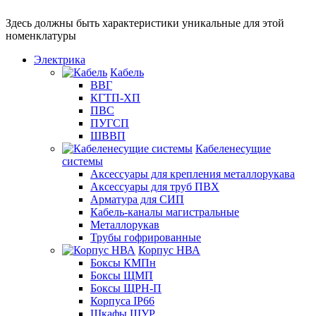
Здесь должны быть характеристики уникальные для этой
номенклатуры
Электрика
Кабель
ВВГ
КГТП-ХП
ПВС
ПУГСП
ШВВП
Кабеленесущие
системы
Аксессуары для крепления металлорукава
Аксессуары для труб ПВХ
Арматура для СИП
Кабель-каналы магистральные
Металлорукав
Трубы гофрированные
Корпус НВА
Боксы КМПн
Боксы ЩМП
Боксы ЩРН-П
Корпуса IP66
Шкафы ЩУР