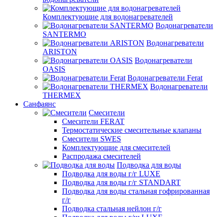
Комплектующие для водонагревателей
Водонагреватели
SANTERMO
Водонагреватели
ARISTON
Водонагреватели
OASIS
Водонагреватели Ferat
Водонагреватели
THERMEX
Санфаянс
Смесители
Смесители FERAT
Термостатические смесительные клапаны
Смесители SWES
Комплектующие для смесителей
Распродажа смесителей
Подводка для воды
Подводка для воды г/г LUXE
Подводка для воды г/г STANDART
Подводка для воды стальная гофрированная
г/г
Подводка стальная нейлон г/г