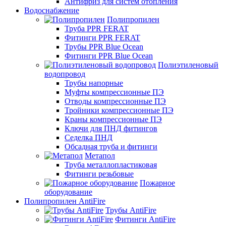
Антифриз для систем отопления
Водоснабжение
Полипропилен
Труба PPR FERAT
Фитинги PPR FERAT
Трубы PPR Blue Ocean
Фитинги PPR Blue Ocean
Полиэтиленовый
водопровод
Трубы напорные
Муфты компрессионные ПЭ
Отводы компрессионные ПЭ
Тройники компрессионные ПЭ
Краны компрессионные ПЭ
Ключи для ПНД фитингов
Седелка ПНД
Обсадная труба и фитинги
Метапол
Труба металлопластиковая
Фитинги резьбовые
Пожарное
оборудование
Полипропилен AntiFire
Трубы AntiFire
Фитинги AntiFire