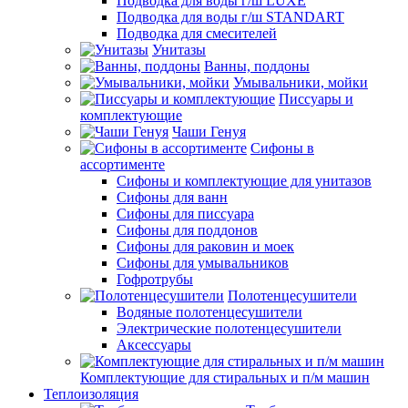
Подводка для воды г/ш LUXE
Подводка для воды г/ш STANDART
Подводка для смесителей
Унитазы
Ванны, поддоны
Умывальники, мойки
Писсуары и
комплектующие
Чаши Генуя
Сифоны в
ассортименте
Сифоны и комплектующие для унитазов
Сифоны для ванн
Сифоны для писсуара
Сифоны для поддонов
Сифоны для раковин и моек
Сифоны для умывальников
Гофротрубы
Полотенцесушители
Водяные полотенцесушители
Электрические полотенцесушители
Аксессуары
Комплектующие для стиральных и п/м машин
Теплоизоляция