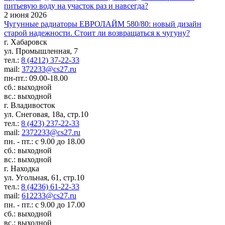
питьевую воду на участок раз и навсегда?
2 июня 2026
Чугунные радиаторы ЕВРОЛАЙМ 580/80: новый дизайн
старой надежности. Стоит ли возвращаться к чугуну?
г. Хабаровск
ул. Промышленная, 7
тел.:
8 (4212) 37-22-33
mail:
372233@cs27.ru
пн-пт.: 09.00-18.00
сб.: выходной
вс.: выходной
г. Владивосток
ул. Снеговая, 18а, стр.10
тел.:
8 (423) 237-22-33
mail:
2372233@cs27.ru
пн. - пт.: с 9.00 до 18.00
сб.: выходной
вс.: выходной
г. Находка
ул. Угольная, 61, стр.10
тел.:
8 (4236) 61-22-33
mail:
612233@cs27.ru
пн. - пт.: с 9.00 до 17.00
сб.: выходной
вс.: выходной