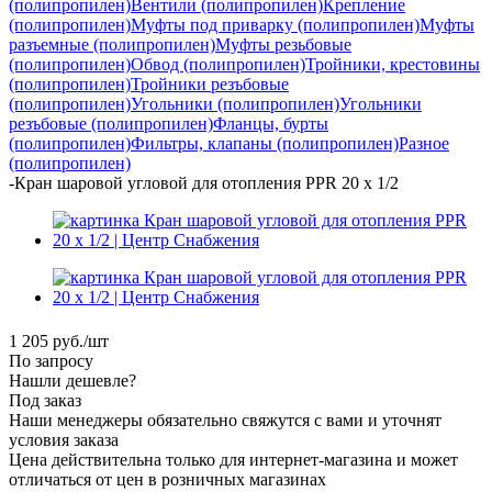
(полипропилен)
Вентили (полипропилен)
Крепление
(полипропилен)
Муфты под приварку (полипропилен)
Муфты
разъемные (полипропилен)
Муфты резьбовые
(полипропилен)
Обвод (полипропилен)
Тройники, крестовины
(полипропилен)
Тройники резъбовые
(полипропилен)
Угольники (полипропилен)
Угольники
резъбовые (полипропилен)
Фланцы, бурты
(полипропилен)
Фильтры, клапаны (полипропилен)
Разное
(полипропилен)
-
Кран шаровой угловой для отопления PPR 20 х 1/2
1 205
руб.
/шт
По запросу
Нашли дешевле?
Под заказ
Наши менеджеры обязательно свяжутся с вами и уточнят
условия заказа
Цена действительна только для интернет-магазина и может
отличаться от цен в розничных магазинах