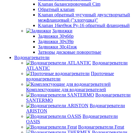
Клапан балансировочный Cim
Обратный клапан
Клапан обратный чугунный двухстворчатый
межфланцевый ("хлопушка)"
Клапан 16кч9нж Ру-16 обратный фланцевый
Задвижки
Задвижки 30ч6бр
Задвижки 30ч39р
Задвижки 30с41нж
Затворы дисковые поворотные
Водонагреватели
Водонагреватели
ATLANTIC
Проточные
водонагреватели
Комплектующие для водонагревателей
Водонагреватели
SANTERMO
Водонагреватели
ARISTON
Водонагреватели
OASIS
Водонагреватели Ferat
Водонагреватели