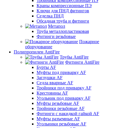
Тройники компрессионные ПЭ
Краны компрессионные ПЭ
Ключи для ПНД фитингов
Седелка ПНД
Обсадная труба и фитинги
Метапол
Труба металлопластиковая
Фитинги резьбовые
Пожарное
оборудование
Полипропилен AntiFire
Трубы AntiFire
Фитинги AntiFire
Бурты AF
Муфты под приварку AF
Заглушки AF
Седла вварные AF
Тройники под приварку AF
Крестовины AF
Угольник под приварку AF
Муфты резьбовые AF
Тройники резьбовые AF
Фитинги с накидкой гайкой AF
Муфты разъемные AF
Угольники резьбовые AF