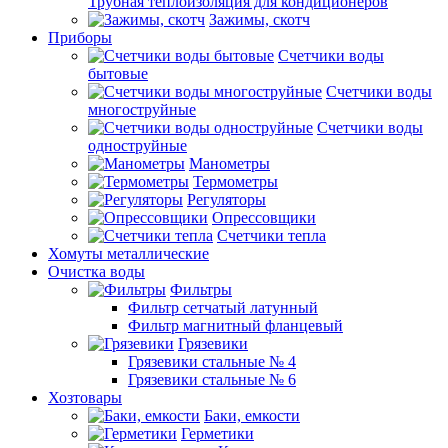
Трубная теплоизоляция для кондиционеров
Зажимы, скотч
Приборы
Счетчики воды
бытовые
Счетчики воды
многоструйные
Счетчики воды
одноструйные
Манометры
Термометры
Регуляторы
Опрессовщики
Счетчики тепла
Хомуты металлические
Очистка воды
Фильтры
Фильтр сетчатый латунный
Фильтр магнитный фланцевый
Грязевики
Грязевики стальные № 4
Грязевики стальные № 6
Хозтовары
Баки, емкости
Герметики