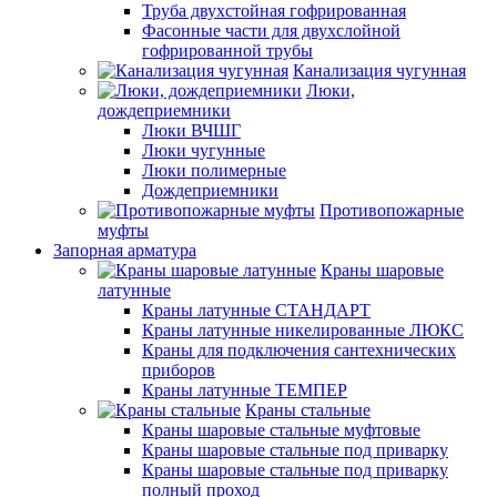
Труба двухстойная гофрированная
Фасонные части для двухслойной
гофрированной трубы
Канализация чугунная
Люки,
дождеприемники
Люки ВЧШГ
Люки чугунные
Люки полимерные
Дождеприемники
Противопожарные
муфты
Запорная арматура
Краны шаровые
латунные
Краны латунные СТАНДАРТ
Краны латунные никелированные ЛЮКС
Краны для подключения сантехнических
приборов
Краны латунные ТЕМПЕР
Краны стальные
Краны шаровые стальные муфтовые
Краны шаровые стальные под приварку
Краны шаровые стальные под приварку
полный проход