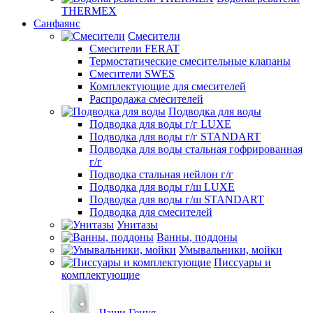
THERMEX
Санфаянс
Смесители
Смесители FERAT
Термостатические смесительные клапаны
Смесители SWES
Комплектующие для смесителей
Распродажа смесителей
Подводка для воды
Подводка для воды г/г LUXE
Подводка для воды г/г STANDART
Подводка для воды стальная гофрированная
г/г
Подводка стальная нейлон г/г
Подводка для воды г/ш LUXE
Подводка для воды г/ш STANDART
Подводка для смесителей
Унитазы
Ванны, поддоны
Умывальники, мойки
Писсуары и
комплектующие
Чаши Генуя