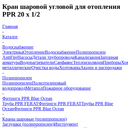
Кран шаровой угловой для отопления
PPR 20 х 1/2
Главная
-
Каталог
-
Водоснабжение
Электрика
Отопление
Водоснабжение
Полипропилен
AntiFire
Насосы
Детали трубопровода
Канализация
Запорная
арматура
Водонагреватели
Санфаянс
Теплоизоляция
Приборы
Хо
металлические
Очистка воды
Хозтовары
Акции и распродажи
-
Полипропилен
Полипропилен
Полиэтиленовый
водопровод
Метапол
Пожарное оборудование
-
Фитинги PPR Blue Ocean
Труба PPR FERAT
Фитинги PPR FERAT
Трубы PPR Blue
Ocean
Фитинги PPR Blue Ocean
-
Краны шаровые (полипропилен)
Заглушки (полипропилен)
Инструмент