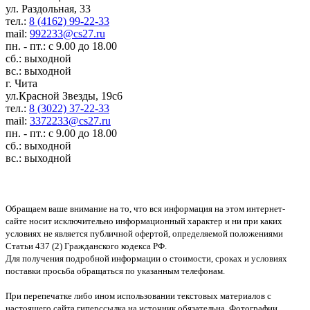
ул. Раздольная, 33
тел.:
8 (4162) 99-22-33
mail:
992233@cs27.ru
пн. - пт.: с 9.00 до 18.00
сб.: выходной
вс.: выходной
г. Чита
ул.Красной Звезды, 19с6
тел.:
8 (3022) 37-22-33
mail:
3372233@cs27.ru
пн. - пт.: с 9.00 до 18.00
сб.: выходной
вс.: выходной
Обращаем ваше внимание на то, что вся информация на этом интернет-
сайте носит исключительно информационный характер и ни при каких
условиях не является публичной офертой, определяемой положениями
Статьи 437 (2) Гражданского кодекса РФ.
Для получения подробной информации о стоимости, сроках и условиях
поставки просьба обращаться по указанным телефонам.
При перепечатке либо ином использовании текстовых материалов с
настоящего сайта гиперссылка на источник обязательна. Фотографии,