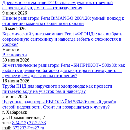
Дренаж в геотекстиле D110: спасаем участок от вечной
сырости, а фундамент — от разрушения
9 июня 2026
Низкие радиаторы Ferat BiMANGO 200/120: умный подход к
отоплению комнаты с большими окнами
26 мая 2026
Керамический унитаз-компакт Ferat «ФРЭНД»: как выбрать
современную сантехнику и навсегда забыть о сложностях в
уборке?
Новости
Все новости
30 июня 2026
Биметаллические радиаторы Ferat «БИПРИКОТ» 500x80: как
выбрать идеальную батарею для квартиры и почему лето —
лучшее время для замены отопления?
16 июня 2026
Трубы ПНД для наружного водопровода: как провести
питьевую воду на участок раз и навсегда?
2 июня 2026
Чугунные радиаторы ЕВРОЛАЙМ 580/80: новый дизайн
старой надежности. Стоит ли возвращаться к чугуну?
г. Хабаровск
ул. Промышленная, 7
тел.:
8 (4212) 37-22-33
mail:
372233@cs27.ru