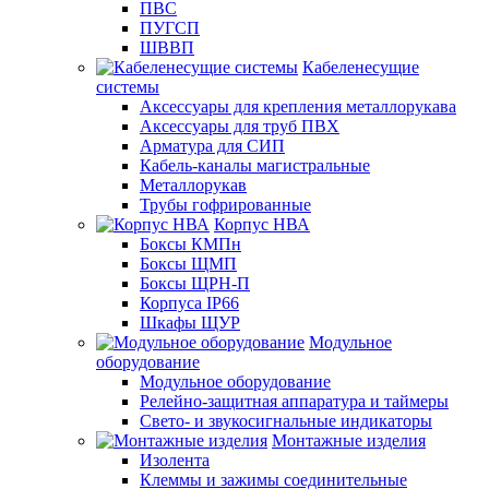
ПВС
ПУГСП
ШВВП
Кабеленесущие
системы
Аксессуары для крепления металлорукава
Аксессуары для труб ПВХ
Арматура для СИП
Кабель-каналы магистральные
Металлорукав
Трубы гофрированные
Корпус НВА
Боксы КМПн
Боксы ЩМП
Боксы ЩРН-П
Корпуса IP66
Шкафы ЩУР
Модульное
оборудование
Модульное оборудование
Релейно-защитная аппаратура и таймеры
Свето- и звукосигнальные индикаторы
Монтажные изделия
Изолента
Клеммы и зажимы соединительные