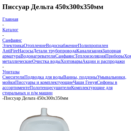
Писсуар Дельта 450х300х350мм
Главная
-
Каталог
-
Санфаянс
Электрика
Отопление
Водоснабжение
Полипропилен
AntiFire
Насосы
Детали трубопровода
Канализация
Запорная
арматура
Водонагреватели
Санфаянс
Теплоизоляция
Приборы
Хо
металлические
Очистка воды
Хозтовары
Акции и распродажи
-
Унитазы
Смесители
Подводка для воды
Ванны, поддоны
Умывальники,
мойки
Писсуары и комплектующие
Чаши Генуя
Сифоны в
ассортименте
Полотенцесушители
Комплектующие для
стиральных и п/м машин
-
Писсуар Дельта 450х300х350мм