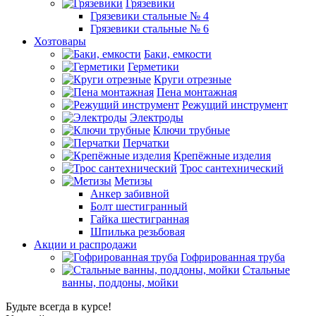
Грязевики
Грязевики стальные № 4
Грязевики стальные № 6
Хозтовары
Баки, емкости
Герметики
Круги отрезные
Пена монтажная
Режущий инструмент
Электроды
Ключи трубные
Перчатки
Крепёжные изделия
Трос сантехнический
Метизы
Анкер забивной
Болт шестигранный
Гайка шестигранная
Шпилька резьбовая
Акции и распродажи
Гофрированная труба
Стальные
ванны, поддоны, мойки
Будьте всегда в курсе!