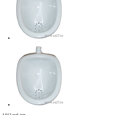
4 013
руб.
/шт