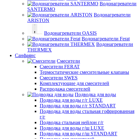
Водонагреватели
SANTERMO
Водонагреватели
ARISTON
Водонагреватели OASIS
Водонагреватели Ferat
Водонагреватели
THERMEX
Санфаянс
Смесители
Смесители FERAT
Термостатические смесительные клапаны
Смесители SWES
Комплектующие для смесителей
Распродажа смесителей
Подводка для воды
Подводка для воды г/г LUXE
Подводка для воды г/г STANDART
Подводка для воды стальная гофрированная
г/г
Подводка стальная нейлон г/г
Подводка для воды г/ш LUXE
Подводка для воды г/ш STANDART