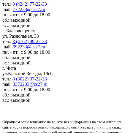
тел.:
8 (4242) 77-22-33
mail:
772233@cs27.ru
пн. - пт.: с 9.00 до 18.00
сб.: выходной
вс.: выходной
г. Благовещенск
ул. Раздольная, 33
тел.:
8 (4162) 99-22-33
mail:
992233@cs27.ru
пн. - пт.: с 9.00 до 18.00
сб.: выходной
вс.: выходной
г. Чита
ул.Красной Звезды, 19с6
тел.:
8 (3022) 37-22-33
mail:
3372233@cs27.ru
пн. - пт.: с 9.00 до 18.00
сб.: выходной
вс.: выходной
Обращаем ваше внимание на то, что вся информация на этом интернет-
сайте носит исключительно информационный характер и ни при каких
условиях не является публичной офертой, определяемой положениями