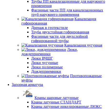
Трубы ПП канализационные для наружнего
применения
Фасонные части ПП для канализационных
труб наружнего применения
Канализация
гофрированная
Дренаж в геотекстиле
Труба двухстойная гофрированная
Фасонные части для двухслойной
гофрированной трубы
Канализация чугунная
Люки,
дождеприемники
Люки ВЧШГ
Люки чугунные
Люки полимерные
Дождеприемники
Противопожарные
муфты
Запорная арматура
Краны шаровые латунные
Краны латунные СТАНДАРТ
Краны латунные никелированные ЛЮКС