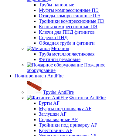
Трубы напорные
Муфты компрессионные ПЭ
Отводы компрессионные ПЭ
Тройники компрессионные ПЭ
Краны компрессионные ПЭ
Ключи для ПНД фитингов
Седелка ПНД
Обсадная труба и фитинги
Метапол
Труба металлопластиковая
Фитинги резьбовые
Пожарное
оборудование
Полипропилен AntiFire
Трубы AntiFire
Фитинги AntiFire
Бурты AF
Муфты под приварку AF
Заглушки AF
Седла вварные AF
Тройники под приварку AF
Крестовины AF
Угольник под приварку AF