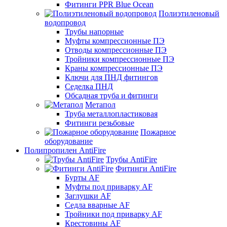
Фитинги PPR Blue Ocean
Полиэтиленовый
водопровод
Трубы напорные
Муфты компрессионные ПЭ
Отводы компрессионные ПЭ
Тройники компрессионные ПЭ
Краны компрессионные ПЭ
Ключи для ПНД фитингов
Седелка ПНД
Обсадная труба и фитинги
Метапол
Труба металлопластиковая
Фитинги резьбовые
Пожарное
оборудование
Полипропилен AntiFire
Трубы AntiFire
Фитинги AntiFire
Бурты AF
Муфты под приварку AF
Заглушки AF
Седла вварные AF
Тройники под приварку AF
Крестовины AF