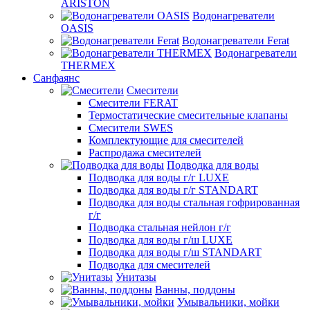
ARISTON
Водонагреватели
OASIS
Водонагреватели Ferat
Водонагреватели
THERMEX
Санфаянс
Смесители
Смесители FERAT
Термостатические смесительные клапаны
Смесители SWES
Комплектующие для смесителей
Распродажа смесителей
Подводка для воды
Подводка для воды г/г LUXE
Подводка для воды г/г STANDART
Подводка для воды стальная гофрированная
г/г
Подводка стальная нейлон г/г
Подводка для воды г/ш LUXE
Подводка для воды г/ш STANDART
Подводка для смесителей
Унитазы
Ванны, поддоны
Умывальники, мойки