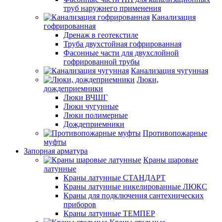
труб наружнего применения
Канализация
гофрированная
Дренаж в геотекстиле
Труба двухстойная гофрированная
Фасонные части для двухслойной
гофрированной трубы
Канализация чугунная
Люки,
дождеприемники
Люки ВЧШГ
Люки чугунные
Люки полимерные
Дождеприемники
Противопожарные
муфты
Запорная арматура
Краны шаровые
латунные
Краны латунные СТАНДАРТ
Краны латунные никелированные ЛЮКС
Краны для подключения сантехнических
приборов
Краны латунные ТЕМПЕР