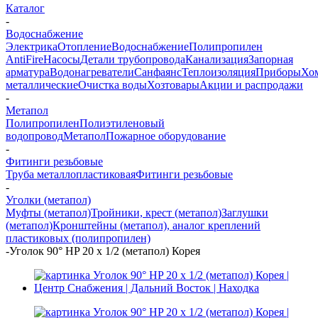
Каталог
-
Водоснабжение
Электрика
Отопление
Водоснабжение
Полипропилен
AntiFire
Насосы
Детали трубопровода
Канализация
Запорная
арматура
Водонагреватели
Санфаянс
Теплоизоляция
Приборы
Хо
металлические
Очистка воды
Хозтовары
Акции и распродажи
-
Метапол
Полипропилен
Полиэтиленовый
водопровод
Метапол
Пожарное оборудование
-
Фитинги резьбовые
Труба металлопластиковая
Фитинги резьбовые
-
Уголки (метапол)
Муфты (метапол)
Тройники, крест (метапол)
Заглушки
(метапол)
Кронштейны (метапол), аналог креплений
пластиковых (полипропилен)
-
Уголок 90° HP 20 х 1/2 (метапол) Корея