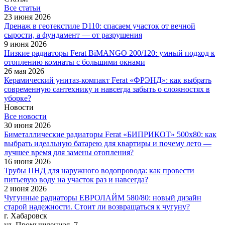
Все cтатьи
23 июня 2026
Дренаж в геотекстиле D110: спасаем участок от вечной
сырости, а фундамент — от разрушения
9 июня 2026
Низкие радиаторы Ferat BiMANGO 200/120: умный подход к
отоплению комнаты с большими окнами
26 мая 2026
Керамический унитаз-компакт Ferat «ФРЭНД»: как выбрать
современную сантехнику и навсегда забыть о сложностях в
уборке?
Новости
Все новости
30 июня 2026
Биметаллические радиаторы Ferat «БИПРИКОТ» 500x80: как
выбрать идеальную батарею для квартиры и почему лето —
лучшее время для замены отопления?
16 июня 2026
Трубы ПНД для наружного водопровода: как провести
питьевую воду на участок раз и навсегда?
2 июня 2026
Чугунные радиаторы ЕВРОЛАЙМ 580/80: новый дизайн
старой надежности. Стоит ли возвращаться к чугуну?
г. Хабаровск
ул. Промышленная, 7