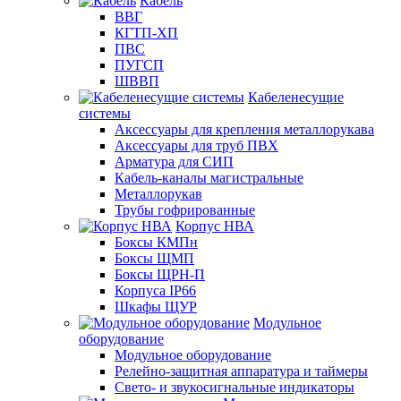
Кабель
ВВГ
КГТП-ХП
ПВС
ПУГСП
ШВВП
Кабеленесущие
системы
Аксессуары для крепления металлорукава
Аксессуары для труб ПВХ
Арматура для СИП
Кабель-каналы магистральные
Металлорукав
Трубы гофрированные
Корпус НВА
Боксы КМПн
Боксы ЩМП
Боксы ЩРН-П
Корпуса IP66
Шкафы ЩУР
Модульное
оборудование
Модульное оборудование
Релейно-защитная аппаратура и таймеры
Свето- и звукосигнальные индикаторы