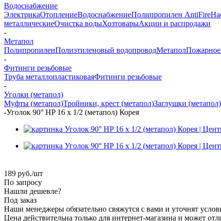
Водоснабжение
Электрика
Отопление
Водоснабжение
Полипропилен AntiFire
На
металлические
Очистка воды
Хозтовары
Акции и распродажи
-
Метапол
Полипропилен
Полиэтиленовый водопровод
Метапол
Пожарное
-
Фитинги резьбовые
Труба металлопластиковая
Фитинги резьбовые
-
Уголки (метапол)
Муфты (метапол)
Тройники, крест (метапол)
Заглушки (метапол)
-
Уголок 90° HP 16 х 1/2 (метапол) Корея
189
руб.
/шт
По запросу
Нашли дешевле?
Под заказ
Наши менеджеры обязательно свяжутся с вами и уточнят услови
Цена действительна только для интернет-магазина и может отл