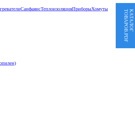
греватели
Санфаянс
Теплоизоляция
Приборы
Хомуты
ТОВАРОВ.PDF
КАТАЛОГ
опилен)