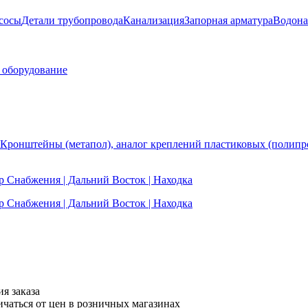
сосы
Детали трубопровода
Канализация
Запорная арматура
Водона
 оборудование
Кронштейны (метапол), аналог креплений пластиковых (полипр
я заказа
ичаться от цен в розничных магазинах