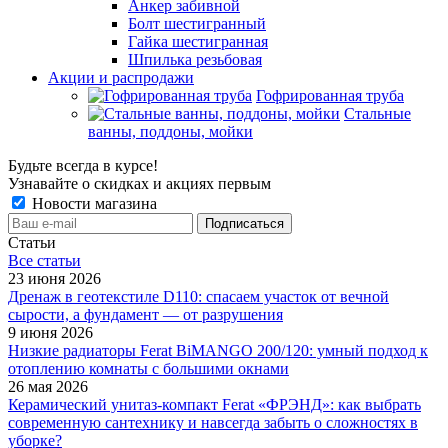
Анкер забивной
Болт шестигранный
Гайка шестигранная
Шпилька резьбовая
Акции и распродажи
Гофрированная труба
Стальные
ванны, поддоны, мойки
Будьте всегда в курсе!
Узнавайте о скидках и акциях первым
Новости магазина
Статьи
Все cтатьи
23 июня 2026
Дренаж в геотекстиле D110: спасаем участок от вечной
сырости, а фундамент — от разрушения
9 июня 2026
Низкие радиаторы Ferat BiMANGO 200/120: умный подход к
отоплению комнаты с большими окнами
26 мая 2026
Керамический унитаз-компакт Ferat «ФРЭНД»: как выбрать
современную сантехнику и навсегда забыть о сложностях в
уборке?