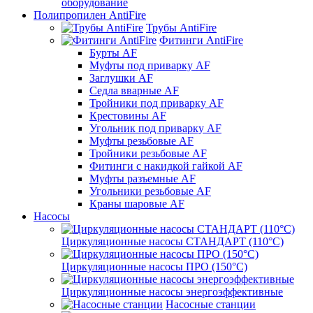
оборудование
Полипропилен AntiFire
Трубы AntiFire
Фитинги AntiFire
Бурты AF
Муфты под приварку AF
Заглушки AF
Седла вварные AF
Тройники под приварку AF
Крестовины AF
Угольник под приварку AF
Муфты резьбовые AF
Тройники резьбовые AF
Фитинги с накидкой гайкой AF
Муфты разъемные AF
Угольники резьбовые AF
Краны шаровые AF
Насосы
Циркуляционные насосы СТАНДАРТ (110°C)
Циркуляционные насосы ПРО (150°C)
Циркуляционные насосы энергоэффективные
Насосные станции