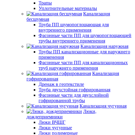
Трапы
Уплотнительные материалы
Канализация
бесшумная
Труба ПП шумопоглощающая для
внутреннего применения
Фасонные части ПП для шумопоглощающей
трубы внутреннего применения
Канализация наружная
Трубы ПП канализационные для наружнего
применения
Фасонные части ПП для канализационных
труб наружнего применения
Канализация
гофрированная
Дренаж в геотекстиле
Труба двухстойная гофрированная
Фасонные части для двухслойной
гофрированной трубы
Канализация чугунная
Люки,
дождеприемники
Люки ВЧШГ
Люки чугунные
Люки полимерные