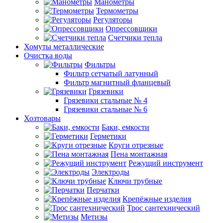
Манометры
Термометры
Регуляторы
Опрессовщики
Счетчики тепла
Хомуты металлические
Очистка воды
Фильтры
Фильтр сетчатый латунный
Фильтр магнитный фланцевый
Грязевики
Грязевики стальные № 4
Грязевики стальные № 6
Хозтовары
Баки, емкости
Герметики
Круги отрезные
Пена монтажная
Режущий инструмент
Электроды
Ключи трубные
Перчатки
Крепёжные изделия
Трос сантехнический
Метизы