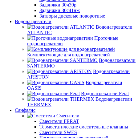
Задвижки 30ч39р
Задвижки 30с41нж
Затворы дисковые поворотные
Водонагреватели
Водонагреватели
ATLANTIC
Проточные
водонагреватели
Комплектующие для водонагревателей
Водонагреватели
SANTERMO
Водонагреватели
ARISTON
Водонагреватели
OASIS
Водонагреватели Ferat
Водонагреватели
THERMEX
Санфаянс
Смесители
Смесители FERAT
Термостатические смесительные клапаны
Смесители SWES
Комплектующие для смесителей