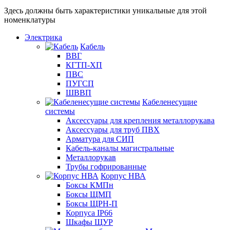
Здесь должны быть характеристики уникальные для этой
номенклатуры
Электрика
Кабель
ВВГ
КГТП-ХП
ПВС
ПУГСП
ШВВП
Кабеленесущие
системы
Аксессуары для крепления металлорукава
Аксессуары для труб ПВХ
Арматура для СИП
Кабель-каналы магистральные
Металлорукав
Трубы гофрированные
Корпус НВА
Боксы КМПн
Боксы ЩМП
Боксы ЩРН-П
Корпуса IP66
Шкафы ЩУР