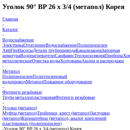
Уголок 90° BP 26 х 3/4 (метапол) Корея
Главная
-
Каталог
-
Водоснабжение
Электрика
Отопление
Водоснабжение
Полипропилен
AntiFire
Насосы
Детали трубопровода
Канализация
Запорная
арматура
Водонагреватели
Санфаянс
Теплоизоляция
Приборы
Хо
металлические
Очистка воды
Хозтовары
Акции и распродажи
-
Метапол
Полипропилен
Полиэтиленовый
водопровод
Метапол
Пожарное оборудование
-
Фитинги резьбовые
Труба металлопластиковая
Фитинги резьбовые
-
Уголки (метапол)
Муфты (метапол)
Тройники, крест (метапол)
Заглушки
(метапол)
Кронштейны (метапол), аналог креплений
пластиковых (полипропилен)
-
Уголок 90° BP 26 х 3/4 (метапол) Корея