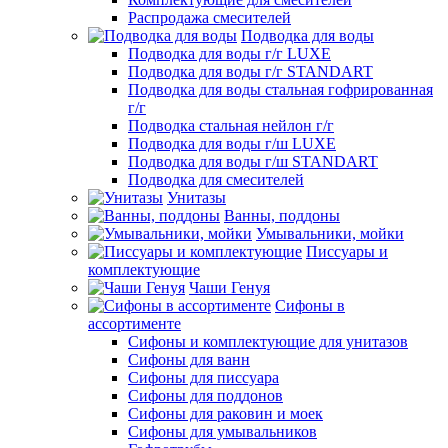
Распродажа смесителей
Подводка для воды
Подводка для воды г/г LUXE
Подводка для воды г/г STANDART
Подводка для воды стальная гофрированная
г/г
Подводка стальная нейлон г/г
Подводка для воды г/ш LUXE
Подводка для воды г/ш STANDART
Подводка для смесителей
Унитазы
Ванны, поддоны
Умывальники, мойки
Писсуары и
комплектующие
Чаши Генуя
Сифоны в
ассортименте
Сифоны и комплектующие для унитазов
Сифоны для ванн
Сифоны для писсуара
Сифоны для поддонов
Сифоны для раковин и моек
Сифоны для умывальников