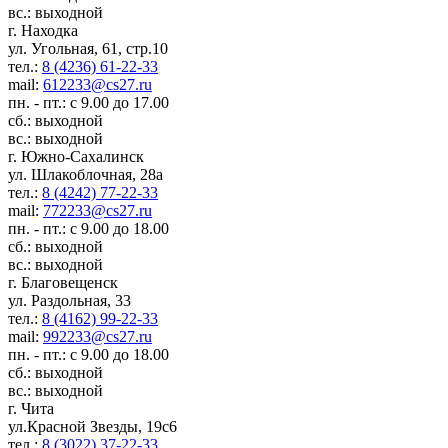
вс.: выходной
г. Находка
ул. Угольная, 61, стр.10
тел.:
8 (4236) 61-22-33
mail:
612233@cs27.ru
пн. - пт.: с 9.00 до 17.00
сб.: выходной
вс.: выходной
г. Южно-Сахалинск
ул. Шлакоблочная, 28а
тел.:
8 (4242) 77-22-33
mail:
772233@cs27.ru
пн. - пт.: с 9.00 до 18.00
сб.: выходной
вс.: выходной
г. Благовещенск
ул. Раздольная, 33
тел.:
8 (4162) 99-22-33
mail:
992233@cs27.ru
пн. - пт.: с 9.00 до 18.00
сб.: выходной
вс.: выходной
г. Чита
ул.Красной Звезды, 19с6
тел.:
8 (3022) 37-22-33