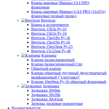
Краны шаровые Маршал ГАЗ ПРО
фланцевые
Краны шаровые Маршал GAS PRO (11с67п)
фланцевые полный проход
Вентили
Краны в ассортименте
Вентиль 15Б3р Ру-10
Вентиль 15Б1п Ру-16
Вентиль 15кч18п Ру-16
Вентиль 15кч19п Ру-16
Вентиль 15кч16нж Ру-25
Вентиль 15с22нж Ру-40
Клапаны
Клапан балансировочный
Клапан балансировочный Cim
Обратный клапан
Клапан обратный чугунный двухстворчатый
межфланцевый ("хлопушка)"
Клапан 16кч9нж Ру-16 обратный фланцевый
Задвижки
Задвижки 30ч6бр
Задвижки 30ч39р
Задвижки 30с41нж
Затворы дисковые поворотные
Водонагреватели