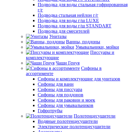
Подводка для воды стальная гофрированная
г/г
Подводка стальная нейлон г/г
Подводка для воды г/ш LUXE
Подводка для воды г/ш STANDART
Подводка для смесителей
Унитазы
Ванны, поддоны
Умывальники, мойки
Писсуары и
комплектующие
Чаши Генуя
Сифоны в
ассортименте
Сифоны и комплектующие для унитазов
Сифоны для ванн
Сифоны для писсуара
Сифоны для поддонов
Сифоны для раковин и моек
Сифоны для умывальников
Гофротрубы
Полотенцесушители
Водяные полотенцесушители
Электрические полотенцесушители
Аксессуары