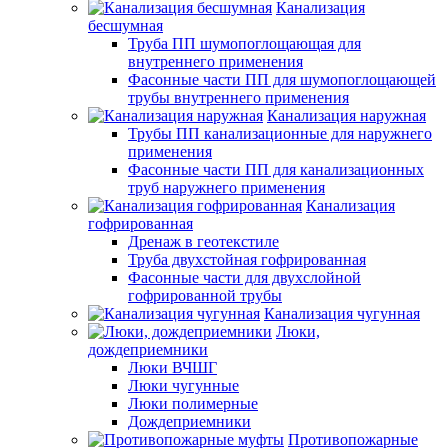
Канализация
бесшумная
Труба ПП шумопоглощающая для
внутреннего применения
Фасонные части ПП для шумопоглощающей
трубы внутреннего применения
Канализация наружная
Трубы ПП канализационные для наружнего
применения
Фасонные части ПП для канализационных
труб наружнего применения
Канализация
гофрированная
Дренаж в геотекстиле
Труба двухстойная гофрированная
Фасонные части для двухслойной
гофрированной трубы
Канализация чугунная
Люки,
дождеприемники
Люки ВЧШГ
Люки чугунные
Люки полимерные
Дождеприемники
Противопожарные