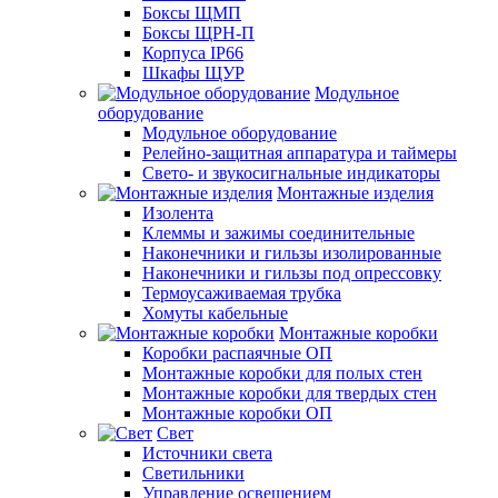
Боксы ЩМП
Боксы ЩРН-П
Корпуса IP66
Шкафы ЩУР
Модульное
оборудование
Модульное оборудование
Релейно-защитная аппаратура и таймеры
Свето- и звукосигнальные индикаторы
Монтажные изделия
Изолента
Клеммы и зажимы соединительные
Наконечники и гильзы изолированные
Наконечники и гильзы под опрессовку
Термоусаживаемая трубка
Хомуты кабельные
Монтажные коробки
Коробки распаячные ОП
Монтажные коробки для полых стен
Монтажные коробки для твердых стен
Монтажные коробки ОП
Свет
Источники света
Светильники
Управление освещением