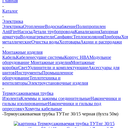
Главная
-
Каталог
-
Электрика
Электрика
Отопление
Водоснабжение
Полипропилен
AntiFire
Насосы
Детали трубопровода
Канализация
Запорная
арматура
Водонагреватели
Санфаянс
Теплоизоляция
Приборы
Хо
металлические
Очистка воды
Хозтовары
Акции и распродажи
-
Монтажные изделия
Кабель
Кабеленесущие системы
Корпус НВА
Модульное
оборудование
Монтажные изделия
Монтажные
коробки
Свет
Удлинители и комплектующие
Аксессуары для
щитов
Инструменты
Промышленное
оборудование
Теплотехника и
вентиляторы
Электроустановочные изделия
-
Термоусаживаемая трубка
Изолента
Клеммы и зажимы соединительные
Наконечники и
гильзы изолированные
Наконечники и гильзы под
опрессовку
Хомуты кабельные
-
Термоусаживаемая трубка ТУТнг 30/15 черная (бухта 50м)