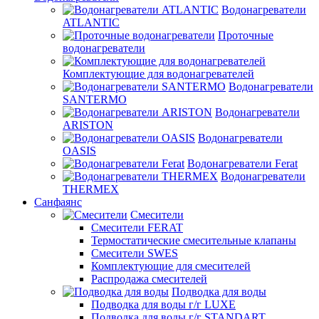
Водонагреватели
ATLANTIC
Проточные
водонагреватели
Комплектующие для водонагревателей
Водонагреватели
SANTERMO
Водонагреватели
ARISTON
Водонагреватели
OASIS
Водонагреватели Ferat
Водонагреватели
THERMEX
Санфаянс
Смесители
Смесители FERAT
Термостатические смесительные клапаны
Смесители SWES
Комплектующие для смесителей
Распродажа смесителей
Подводка для воды
Подводка для воды г/г LUXE
Подводка для воды г/г STANDART