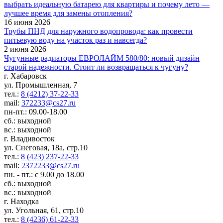
выбрать идеальную батарею для квартиры и почему лето —
лучшее время для замены отопления?
16 июня 2026
Трубы ПНД для наружного водопровода: как провести
питьевую воду на участок раз и навсегда?
2 июня 2026
Чугунные радиаторы ЕВРОЛАЙМ 580/80: новый дизайн
старой надежности. Стоит ли возвращаться к чугуну?
г. Хабаровск
ул. Промышленная, 7
тел.:
8 (4212) 37-22-33
mail:
372233@cs27.ru
пн-пт.: 09.00-18.00
сб.: выходной
вс.: выходной
г. Владивосток
ул. Снеговая, 18а, стр.10
тел.:
8 (423) 237-22-33
mail:
2372233@cs27.ru
пн. - пт.: с 9.00 до 18.00
сб.: выходной
вс.: выходной
г. Находка
ул. Угольная, 61, стр.10
тел.:
8 (4236) 61-22-33