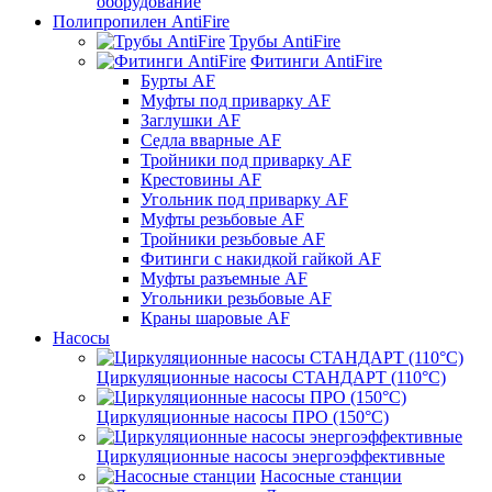
оборудование
Полипропилен AntiFire
Трубы AntiFire
Фитинги AntiFire
Бурты AF
Муфты под приварку AF
Заглушки AF
Седла вварные AF
Тройники под приварку AF
Крестовины AF
Угольник под приварку AF
Муфты резьбовые AF
Тройники резьбовые AF
Фитинги с накидкой гайкой AF
Муфты разъемные AF
Угольники резьбовые AF
Краны шаровые AF
Насосы
Циркуляционные насосы СТАНДАРТ (110°C)
Циркуляционные насосы ПРО (150°C)
Циркуляционные насосы энергоэффективные
Насосные станции