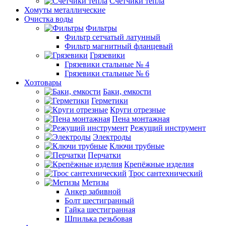
Счетчики тепла
Хомуты металлические
Очистка воды
Фильтры
Фильтр сетчатый латунный
Фильтр магнитный фланцевый
Грязевики
Грязевики стальные № 4
Грязевики стальные № 6
Хозтовары
Баки, емкости
Герметики
Круги отрезные
Пена монтажная
Режущий инструмент
Электроды
Ключи трубные
Перчатки
Крепёжные изделия
Трос сантехнический
Метизы
Анкер забивной
Болт шестигранный
Гайка шестигранная
Шпилька резьбовая