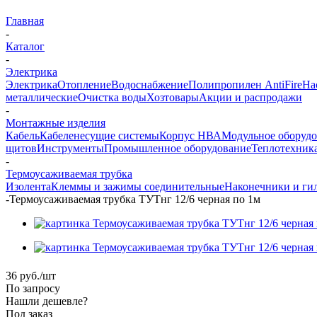
Главная
-
Каталог
-
Электрика
Электрика
Отопление
Водоснабжение
Полипропилен AntiFire
На
металлические
Очистка воды
Хозтовары
Акции и распродажи
-
Монтажные изделия
Кабель
Кабеленесущие системы
Корпус НВА
Модульное оборуд
щитов
Инструменты
Промышленное оборудование
Теплотехник
-
Термоусаживаемая трубка
Изолента
Клеммы и зажимы соединительные
Наконечники и ги
-
Термоусаживаемая трубка ТУТнг 12/6 черная по 1м
36
руб.
/шт
По запросу
Нашли дешевле?
Под заказ