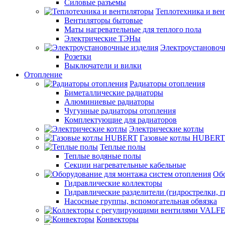
Силовые разъемы
Теплотехника и ве
Вентиляторы бытовые
Маты нагревательные для теплого пола
Электрические ТЭНы
Электроустановоч
Розетки
Выключатели и вилки
Отопление
Радиаторы отопления
Биметаллические радиаторы
Алюминиевые радиаторы
Чугунные радиаторы отопления
Комплектующие для радиаторов
Электрические котлы
Газовые котлы HUBERT
Теплые полы
Теплые водяные полы
Секции нагревательные кабельные
Обо
Гидравлические коллекторы
Гидравлические разделители (гидрострелки, г
Насосные группы, вспомогательная обвязка
Конвекторы