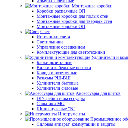
Хомуты кабельные
Монтажные коробки
Коробки распаячные ОП
Монтажные коробки для полых стен
Монтажные коробки для твердых стен
Монтажные коробки ОП
Свет
Источники света
Светильники
Управление освещением
Комплектующие для светотехники
Удлинители и ко
Блоки розеточные
Вилки и кабельные розетки
Колодки розеточные
Разъемы РШ-ВШ
Удлинители бытовые
Удлинители силовые
Аксессуары для щитов
DIN-рейки и аксессуары
Сальники MG
Шины нулевые "N"
Инструменты
Промышленное об
Силовая аппарат. коммутации и защиты