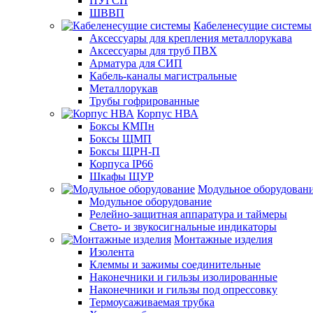
ПУГСП
ШВВП
Кабеленесущие системы
Аксессуары для крепления металлорукава
Аксессуары для труб ПВХ
Арматура для СИП
Кабель-каналы магистральные
Металлорукав
Трубы гофрированные
Корпус НВА
Боксы КМПн
Боксы ЩМП
Боксы ЩРН-П
Корпуса IP66
Шкафы ЩУР
Модульное оборудован
Модульное оборудование
Релейно-защитная аппаратура и таймеры
Свето- и звукосигнальные индикаторы
Монтажные изделия
Изолента
Клеммы и зажимы соединительные
Наконечники и гильзы изолированные
Наконечники и гильзы под опрессовку
Термоусаживаемая трубка