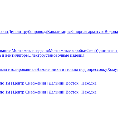
сосы
Детали трубопровода
Канализация
Запорная арматура
Водона
ование
Монтажные изделия
Монтажные коробки
Свет
Удлинители
а и вентиляторы
Электроустановочные изделия
льзы изолированные
Наконечники и гильзы под опрессовку
Хомут