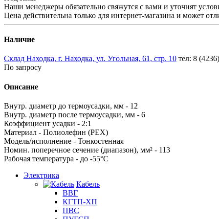
Наши менеджеры обязательно свяжутся с вами и уточнят услови
Цена действительна только для интернет-магазина и может отл
Наличие
Склад Находка, г. Находка, ул. Угольная, 61, стр. 10
тел: 8 (4236
По запросу
Описание
Внутр. диаметр до термоусадки, мм - 12
Внутр. диаметр после термоусадки, мм - 6
Коэффициент усадки - 2:1
Материал - Полиолефин (PEX)
Модель/исполнение - Тонкостенная
Номин. поперечное сечение (диапазон), мм² - 113
Рабочая температура - до -55°С
Электрика
Кабель
ВВГ
КГТП-ХП
ПВС