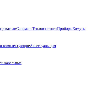
греватели
Санфаянс
Теплоизоляция
Приборы
Хомуты
 и комплектующие
Аксессуары для
ы кабельные