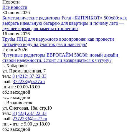
Новости
Все новости
30 июня 2026
Биметаллические радиаторы Ferat «БИПРИКОТ» 500x80: как
выбрать идеальную батарею для квартиры и почему лето —
лучшее время для замены отопления?
16 июня 2026
Трубы ПНД для наружного водопровода: как провести
питьевую воду на участок раз и навсегда?
2 июня 2026
Чугунные радиаторы ЕВРОЛАЙМ 580/80: новый дизайн
старой надежности. Стоит ли возвращаться к чугуну?
г. Хабаровск
ул. Промышленная, 7
тел.:
8 (4212) 37-22-33
mail:
372233@cs27.ru
пн-пт.: 09.00-18.00
сб.: выходной
вс.: выходной
г. Владивосток
ул. Снеговая, 18а, стр.10
тел.:
8 (423) 237-22-33
mail:
2372233@cs27.ru
пн. - пт.: с 9.00 до 18.00
сб.: выходной