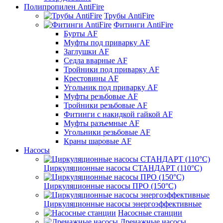
Полипропилен AntiFire
Трубы AntiFire
Фитинги AntiFire
Бурты AF
Муфты под приварку AF
Заглушки AF
Седла вварные AF
Тройники под приварку AF
Крестовины AF
Угольник под приварку AF
Муфты резьбовые AF
Тройники резьбовые AF
Фитинги с накидкой гайкой AF
Муфты разъемные AF
Угольники резьбовые AF
Краны шаровые AF
Насосы
Циркуляционные насосы СТАНДАРТ (110°C)
Циркуляционные насосы ПРО (150°C)
Циркуляционные насосы энергоэффективные
Насосные станции
Дренажные насосы