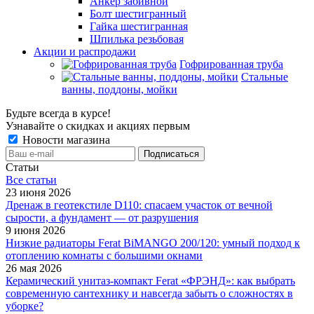
Анкер забивной
Болт шестигранный
Гайка шестигранная
Шпилька резьбовая
Акции и распродажи
Гофрированная труба
Стальные
ванны, поддоны, мойки
Будьте всегда в курсе!
Узнавайте о скидках и акциях первым
Новости магазина
Статьи
Все cтатьи
23 июня 2026
Дренаж в геотекстиле D110: спасаем участок от вечной
сырости, а фундамент — от разрушения
9 июня 2026
Низкие радиаторы Ferat BiMANGO 200/120: умный подход к
отоплению комнаты с большими окнами
26 мая 2026
Керамический унитаз-компакт Ferat «ФРЭНД»: как выбрать
современную сантехнику и навсегда забыть о сложностях в
уборке?