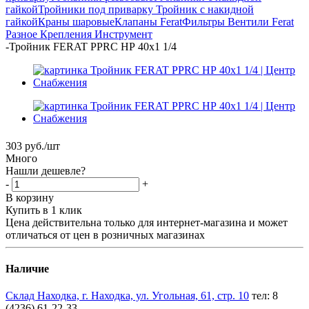
гайкой
Тройники под приварку
Тройник с накидной
гайкой
Краны шаровые
Клапаны Ferat
Фильтры
Вентили Ferat
Разное
Крепления
Инструмент
-
Тройник FERAT PPRC НР 40х1 1/4
303
руб.
/шт
Много
Нашли дешевле?
-
+
В корзину
Купить в 1 клик
Цена действительна только для интернет-магазина и может
отличаться от цен в розничных магазинах
Наличие
Склад Находка, г. Находка, ул. Угольная, 61, стр. 10
тел: 8
(4236) 61-22-33