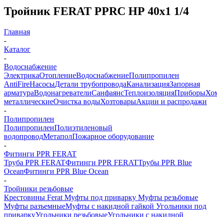
Тройник FERAT PPRC НР 40х1 1/4
Главная
-
Каталог
-
Водоснабжение
Электрика
Отопление
Водоснабжение
Полипропилен
AntiFire
Насосы
Детали трубопровода
Канализация
Запорная
арматура
Водонагреватели
Санфаянс
Теплоизоляция
Приборы
Хо
металлические
Очистка воды
Хозтовары
Акции и распродажи
-
Полипропилен
Полипропилен
Полиэтиленовый
водопровод
Метапол
Пожарное оборудование
-
Фитинги PPR FERAT
Труба PPR FERAT
Фитинги PPR FERAT
Трубы PPR Blue
Ocean
Фитинги PPR Blue Ocean
-
Тройники резьбовые
Крестовины Ferat
Муфты под приварку
Муфты резьбовые
Муфты разъемные
Муфты с накидной гайкой
Угольники под
приварку
Угольники резьбовые
Угольники с накидной