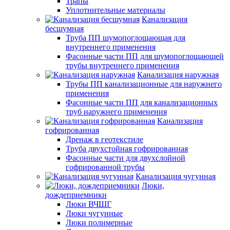
Трапы
Уплотнительные материалы
Канализация
бесшумная
Труба ПП шумопоглощающая для
внутреннего применения
Фасонные части ПП для шумопоглощающей
трубы внутреннего применения
Канализация наружная
Трубы ПП канализационные для наружнего
применения
Фасонные части ПП для канализационных
труб наружнего применения
Канализация
гофрированная
Дренаж в геотекстиле
Труба двухстойная гофрированная
Фасонные части для двухслойной
гофрированной трубы
Канализация чугунная
Люки,
дождеприемники
Люки ВЧШГ
Люки чугунные
Люки полимерные