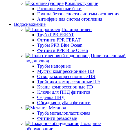
Комплектующие
Расширительные баки
Группа безопасности системы отопления
Антифриз для систем отопления
Водоснабжение
Полипропилен
Труба PPR FERAT
Фитинги PPR FERAT
Трубы PPR Blue Ocean
Фитинги PPR Blue Ocean
Полиэтиленовый
водопровод
Трубы напорные
Муфты компрессионные ПЭ
Отводы компрессионные ПЭ
Тройники компрессионные ПЭ
Краны компрессионные ПЭ
Ключи для ПНД фитингов
Седелка ПНД
Обсадная труба и фитинги
Метапол
Труба металлопластиковая
Фитинги резьбовые
Пожарное
оборудование