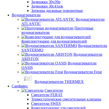
Задвижки 30ч39р
Задвижки 30с41нж
Затворы дисковые поворотные
Водонагреватели
Водонагреватели
ATLANTIC
Проточные
водонагреватели
Комплектующие для водонагревателей
Водонагреватели
SANTERMO
Водонагреватели
ARISTON
Водонагреватели
OASIS
Водонагреватели Ferat
Водонагреватели THERMEX
Санфаянс
Смесители
Смесители FERAT
Термостатические смесительные клапаны
Смесители SWES
Комплектующие для смесителей