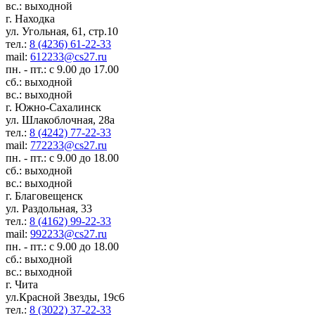
вс.: выходной
г. Находка
ул. Угольная, 61, стр.10
тел.:
8 (4236) 61-22-33
mail:
612233@cs27.ru
пн. - пт.: с 9.00 до 17.00
сб.: выходной
вс.: выходной
г. Южно-Сахалинск
ул. Шлакоблочная, 28а
тел.:
8 (4242) 77-22-33
mail:
772233@cs27.ru
пн. - пт.: с 9.00 до 18.00
сб.: выходной
вс.: выходной
г. Благовещенск
ул. Раздольная, 33
тел.:
8 (4162) 99-22-33
mail:
992233@cs27.ru
пн. - пт.: с 9.00 до 18.00
сб.: выходной
вс.: выходной
г. Чита
ул.Красной Звезды, 19с6
тел.:
8 (3022) 37-22-33