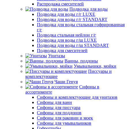
Распродажа смесителей
Подводка для воды
Подводка для воды г/г LUXE
Подводка для воды г/г STANDART
Подводка для воды стальная гофрированная
г/г
Подводка стальная нейлон г/г
Подводка для воды г/ш LUXE
Подводка для воды г/ш STANDART
Подводка для смесителей
Унитазы
Ванны, поддоны
Умывальники, мойки
Писсуары и
комплектующие
Чаши Генуя
Сифоны в
ассортименте
Сифоны и комплектующие для унитазов
Сифоны для ванн
Сифоны для писсуара
Сифоны для поддонов
Сифоны для раковин и моек
Сифоны для умывальников
Гофротрубы