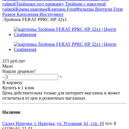
гайкой
Тройники под приварку
Тройник с накидной
гайкой
Краны шаровые
Клапаны Ferat
Фильтры
Вентили Ferat
Разное
Крепления
Инструмент
-
Тройник FERAT PPRC НР 32х1
215
руб.
/шт
Мало
Нашли дешевле?
-
+
В корзину
Купить в 1 клик
Цена действительна только для интернет-магазина и может
отличаться от цен в розничных магазинах
Наличие
Склад Находка, г. Находка, ул. Угольная, 61, стр. 10
тел: 8
(4236) 61-22-33