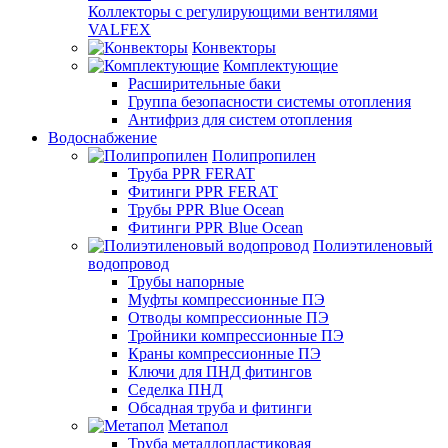
Коллекторы с регулирующими вентилями
VALFEX
Конвекторы
Комплектующие
Расширительные баки
Группа безопасности системы отопления
Антифриз для систем отопления
Водоснабжение
Полипропилен
Труба PPR FERAT
Фитинги PPR FERAT
Трубы PPR Blue Ocean
Фитинги PPR Blue Ocean
Полиэтиленовый
водопровод
Трубы напорные
Муфты компрессионные ПЭ
Отводы компрессионные ПЭ
Тройники компрессионные ПЭ
Краны компрессионные ПЭ
Ключи для ПНД фитингов
Седелка ПНД
Обсадная труба и фитинги
Метапол
Труба металлопластиковая