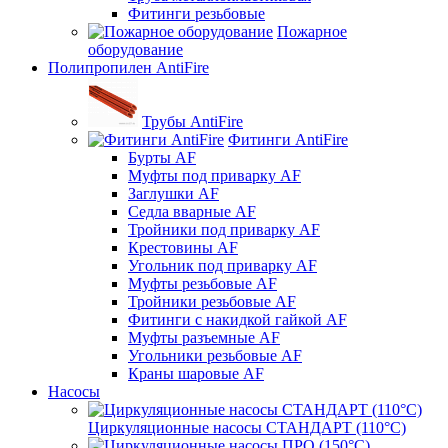
Фитинги резьбовые
Пожарное
оборудование
Полипропилен AntiFire
Трубы AntiFire
Фитинги AntiFire
Бурты AF
Муфты под приварку AF
Заглушки AF
Седла вварные AF
Тройники под приварку AF
Крестовины AF
Угольник под приварку AF
Муфты резьбовые AF
Тройники резьбовые AF
Фитинги с накидкой гайкой AF
Муфты разъемные AF
Угольники резьбовые AF
Краны шаровые AF
Насосы
Циркуляционные насосы СТАНДАРТ (110°C)