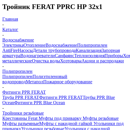
Тройник FERAT PPRC НР 32х1
Главная
-
Каталог
-
Водоснабжение
Электрика
Отопление
Водоснабжение
Полипропилен
AntiFire
Насосы
Детали трубопровода
Канализация
Запорная
арматура
Водонагреватели
Санфаянс
Теплоизоляция
Приборы
Хо
металлические
Очистка воды
Хозтовары
Акции и распродажи
-
Полипропилен
Полипропилен
Полиэтиленовый
водопровод
Метапол
Пожарное оборудование
-
Фитинги PPR FERAT
Труба PPR FERAT
Фитинги PPR FERAT
Трубы PPR Blue
Ocean
Фитинги PPR Blue Ocean
-
Тройники резьбовые
Крестовины Ferat
Муфты под приварку
Муфты резьбовые
Муфты разъемные
Муфты с накидной гайкой
Угольники под
приварку
Угольники резьбовые
Угольники с накидной