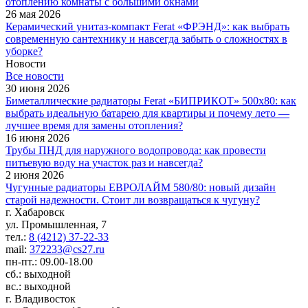
отоплению комнаты с большими окнами
26 мая 2026
Керамический унитаз-компакт Ferat «ФРЭНД»: как выбрать
современную сантехнику и навсегда забыть о сложностях в
уборке?
Новости
Все новости
30 июня 2026
Биметаллические радиаторы Ferat «БИПРИКОТ» 500x80: как
выбрать идеальную батарею для квартиры и почему лето —
лучшее время для замены отопления?
16 июня 2026
Трубы ПНД для наружного водопровода: как провести
питьевую воду на участок раз и навсегда?
2 июня 2026
Чугунные радиаторы ЕВРОЛАЙМ 580/80: новый дизайн
старой надежности. Стоит ли возвращаться к чугуну?
г. Хабаровск
ул. Промышленная, 7
тел.:
8 (4212) 37-22-33
mail:
372233@cs27.ru
пн-пт.: 09.00-18.00
сб.: выходной
вс.: выходной
г. Владивосток