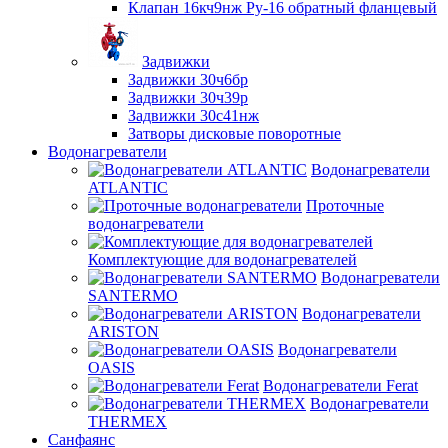
Клапан 16кч9нж Ру-16 обратный фланцевый
Задвижки
Задвижки 30ч6бр
Задвижки 30ч39р
Задвижки 30с41нж
Затворы дисковые поворотные
Водонагреватели
Водонагреватели
ATLANTIC
Проточные
водонагреватели
Комплектующие для водонагревателей
Водонагреватели
SANTERMO
Водонагреватели
ARISTON
Водонагреватели
OASIS
Водонагреватели Ferat
Водонагреватели
THERMEX
Санфаянс