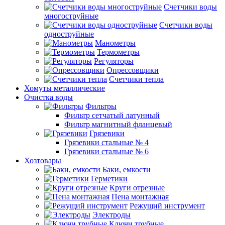
Счетчики воды
многоструйные
Счетчики воды
одноструйные
Манометры
Термометры
Регуляторы
Опрессовщики
Счетчики тепла
Хомуты металлические
Очистка воды
Фильтры
Фильтр сетчатый латунный
Фильтр магнитный фланцевый
Грязевики
Грязевики стальные № 4
Грязевики стальные № 6
Хозтовары
Баки, емкости
Герметики
Круги отрезные
Пена монтажная
Режущий инструмент
Электроды
Ключи трубные