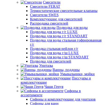
Смесители
Смесители FERAT
Термостатические смесительные клапаны
Смесители SWES
Комплектующие для смесителей
Распродажа смесителей
Подводка для воды
Подводка для воды г/г LUXE
Подводка для воды г/г STANDART
Подводка для воды стальная гофрированная
г/г
Подводка стальная нейлон г/г
Подводка для воды г/ш LUXE
Подводка для воды г/ш STANDART
Подводка для смесителей
Унитазы
Ванны, поддоны
Умывальники, мойки
Писсуары и
комплектующие
Чаши Генуя
Сифоны в
ассортименте
Сифоны и комплектующие для унитазов
Сифоны для ванн