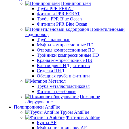
Полипропилен
Труба PPR FERAT
Фитинги PPR FERAT
Трубы PPR Blue Ocean
Фитинги PPR Blue Ocean
Полиэтиленовый
водопровод
Трубы напорные
Муфты компрессионные ПЭ
Отводы компрессионные ПЭ
Тройники компрессионные ПЭ
Краны компрессионные ПЭ
Ключи для ПНД фитингов
Седелка ПНД
Обсадная труба и фитинги
Метапол
Труба металлопластиковая
Фитинги резьбовые
Пожарное
оборудование
Полипропилен AntiFire
Трубы AntiFire
Фитинги AntiFire
Бурты AF
Муфты под приварку AF