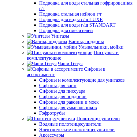
Подводка для воды стальная гофрированная
г/г
Подводка стальная нейлон г/г
Подводка для воды г/ш LUXE
Подводка для воды г/ш STANDART
Подводка для смесителей
Унитазы
Ванны, поддоны
Умывальники, мойки
Писсуары и
комплектующие
Чаши Генуя
Сифоны в
ассортименте
Сифоны и комплектующие для унитазов
Сифоны для ванн
Сифоны для писсуара
Сифоны для поддонов
Сифоны для раковин и моек
Сифоны для умывальников
Гофротрубы
Полотенцесушители
Водяные полотенцесушители
Электрические полотенцесушители
Аксессуары