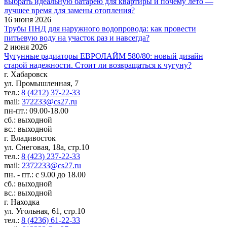
выбрать идеальную батарею для квартиры и почему лето —
лучшее время для замены отопления?
16 июня 2026
Трубы ПНД для наружного водопровода: как провести
питьевую воду на участок раз и навсегда?
2 июня 2026
Чугунные радиаторы ЕВРОЛАЙМ 580/80: новый дизайн
старой надежности. Стоит ли возвращаться к чугуну?
г. Хабаровск
ул. Промышленная, 7
тел.:
8 (4212) 37-22-33
mail:
372233@cs27.ru
пн-пт.: 09.00-18.00
сб.: выходной
вс.: выходной
г. Владивосток
ул. Снеговая, 18а, стр.10
тел.:
8 (423) 237-22-33
mail:
2372233@cs27.ru
пн. - пт.: с 9.00 до 18.00
сб.: выходной
вс.: выходной
г. Находка
ул. Угольная, 61, стр.10
тел.:
8 (4236) 61-22-33