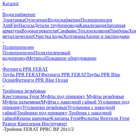
Каталог
-
Водоснабжение
Электрика
Отопление
Водоснабжение
Полипропилен
AntiFire
Насосы
Детали трубопровода
Канализация
Запорная
арматура
Водонагреватели
Санфаянс
Теплоизоляция
Приборы
Хо
металлические
Очистка воды
Хозтовары
Акции и распродажи
-
Полипропилен
Полипропилен
Полиэтиленовый
водопровод
Метапол
Пожарное оборудование
-
Фитинги PPR FERAT
Труба PPR FERAT
Фитинги PPR FERAT
Трубы PPR Blue
Ocean
Фитинги PPR Blue Ocean
-
Тройники резьбовые
Крестовины Ferat
Муфты под приварку
Муфты резьбовые
Муфты разъемные
Муфты с накидной гайкой
Угольники под
приварку
Угольники резьбовые
Угольники с накидной
гайкой
Тройники под приварку
Тройник с накидной
гайкой
Краны шаровые
Клапаны Ferat
Фильтры
Вентили Ferat
Разное
Крепления
Инструмент
-
Тройник FERAT PPRC BР 20х1/2