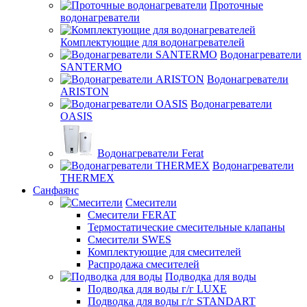
Проточные
водонагреватели
Комплектующие для водонагревателей
Водонагреватели
SANTERMO
Водонагреватели
ARISTON
Водонагреватели
OASIS
Водонагреватели Ferat
Водонагреватели
THERMEX
Санфаянс
Смесители
Смесители FERAT
Термостатические смесительные клапаны
Смесители SWES
Комплектующие для смесителей
Распродажа смесителей
Подводка для воды
Подводка для воды г/г LUXE
Подводка для воды г/г STANDART