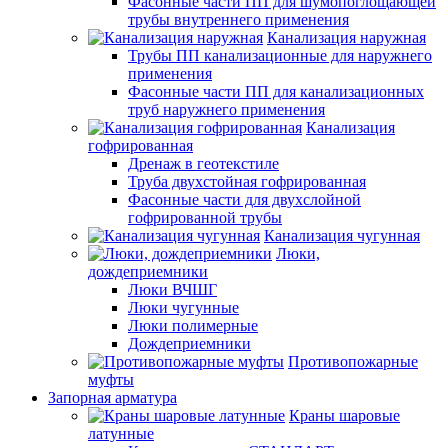
Фасонные части ПП для шумопоглощающей
трубы внутреннего применения
Канализация наружная
Трубы ПП канализационные для наружнего
применения
Фасонные части ПП для канализационных
труб наружнего применения
Канализация
гофрированная
Дренаж в геотекстиле
Труба двухстойная гофрированная
Фасонные части для двухслойной
гофрированной трубы
Канализация чугунная
Люки,
дождеприемники
Люки ВЧШГ
Люки чугунные
Люки полимерные
Дождеприемники
Противопожарные
муфты
Запорная арматура
Краны шаровые
латунные