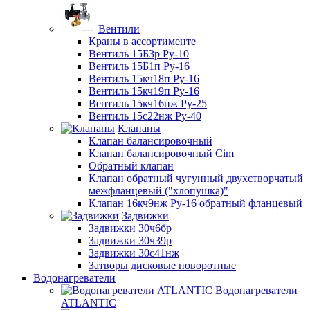
Вентили
Краны в ассортименте
Вентиль 15Б3р Ру-10
Вентиль 15Б1п Ру-16
Вентиль 15кч18п Ру-16
Вентиль 15кч19п Ру-16
Вентиль 15кч16нж Ру-25
Вентиль 15с22нж Ру-40
Клапаны
Клапан балансировочный
Клапан балансировочный Cim
Обратный клапан
Клапан обратный чугунный двухстворчатый
межфланцевый ("хлопушка)"
Клапан 16кч9нж Ру-16 обратный фланцевый
Задвижки
Задвижки 30ч6бр
Задвижки 30ч39р
Задвижки 30с41нж
Затворы дисковые поворотные
Водонагреватели
Водонагреватели
ATLANTIC