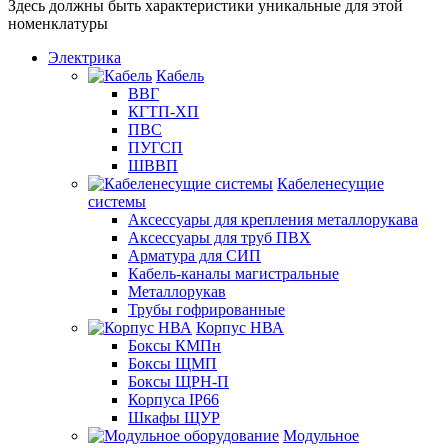
Здесь должны быть характеристики уникальные для этой
номенклатуры
Электрика
Кабель
ВВГ
КГТП-ХП
ПВС
ПУГСП
ШВВП
Кабеленесущие
системы
Аксессуары для крепления металлорукава
Аксессуары для труб ПВХ
Арматура для СИП
Кабель-каналы магистральные
Металлорукав
Трубы гофрированные
Корпус НВА
Боксы КМПн
Боксы ЩМП
Боксы ЩРН-П
Корпуса IP66
Шкафы ЩУР
Модульное