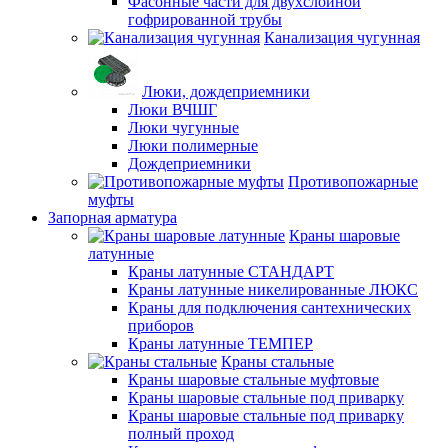
Фасонные части для двухслойной
гофрированной трубы
Канализация чугунная
Люки, дождеприемники
Люки ВЧШГ
Люки чугунные
Люки полимерные
Дождеприемники
Противопожарные
муфты
Запорная арматура
Краны шаровые
латунные
Краны латунные СТАНДАРТ
Краны латунные никелированные ЛЮКС
Краны для подключения сантехнических
приборов
Краны латунные ТЕМПЕР
Краны стальные
Краны шаровые стальные муфтовые
Краны шаровые стальные под приварку
Краны шаровые стальные под приварку
полный проход