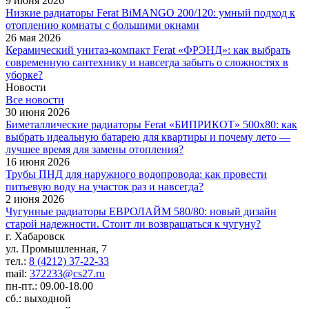
9 июня 2026
Низкие радиаторы Ferat BiMANGO 200/120: умный подход к
отоплению комнаты с большими окнами
26 мая 2026
Керамический унитаз-компакт Ferat «ФРЭНД»: как выбрать
современную сантехнику и навсегда забыть о сложностях в
уборке?
Новости
Все новости
30 июня 2026
Биметаллические радиаторы Ferat «БИПРИКОТ» 500x80: как
выбрать идеальную батарею для квартиры и почему лето —
лучшее время для замены отопления?
16 июня 2026
Трубы ПНД для наружного водопровода: как провести
питьевую воду на участок раз и навсегда?
2 июня 2026
Чугунные радиаторы ЕВРОЛАЙМ 580/80: новый дизайн
старой надежности. Стоит ли возвращаться к чугуну?
г. Хабаровск
ул. Промышленная, 7
тел.:
8 (4212) 37-22-33
mail:
372233@cs27.ru
пн-пт.: 09.00-18.00
сб.: выходной