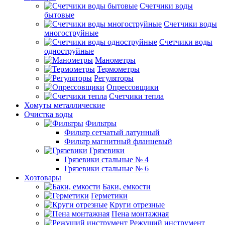
Счетчики воды
бытовые
Счетчики воды
многоструйные
Счетчики воды
одноструйные
Манометры
Термометры
Регуляторы
Опрессовщики
Счетчики тепла
Хомуты металлические
Очистка воды
Фильтры
Фильтр сетчатый латунный
Фильтр магнитный фланцевый
Грязевики
Грязевики стальные № 4
Грязевики стальные № 6
Хозтовары
Баки, емкости
Герметики
Круги отрезные
Пена монтажная
Режущий инструмент