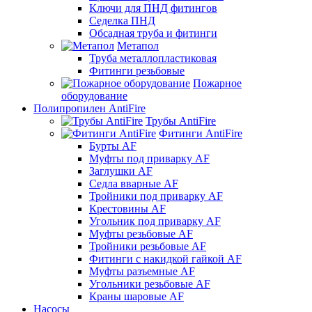
Ключи для ПНД фитингов
Седелка ПНД
Обсадная труба и фитинги
Метапол
Труба металлопластиковая
Фитинги резьбовые
Пожарное
оборудование
Полипропилен AntiFire
Трубы AntiFire
Фитинги AntiFire
Бурты AF
Муфты под приварку AF
Заглушки AF
Седла вварные AF
Тройники под приварку AF
Крестовины AF
Угольник под приварку AF
Муфты резьбовые AF
Тройники резьбовые AF
Фитинги с накидкой гайкой AF
Муфты разъемные AF
Угольники резьбовые AF
Краны шаровые AF
Насосы