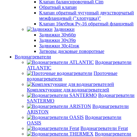
Клапан балансировочный Cim
Обратный клапан
Клапан обратный чугунный двухстворчатый
межфланцевый ("хлопушка)"
Клапан 16кч9нж Ру-16 обратный фланцевый
Задвижки
Задвижки 30ч6бр
Задвижки 30ч39р
Задвижки 30с41нж
Затворы дисковые поворотные
Водонагреватели
Водонагреватели
ATLANTIC
Проточные
водонагреватели
Комплектующие для водонагревателей
Водонагреватели
SANTERMO
Водонагреватели
ARISTON
Водонагреватели
OASIS
Водонагреватели Ferat
Водонагреватели