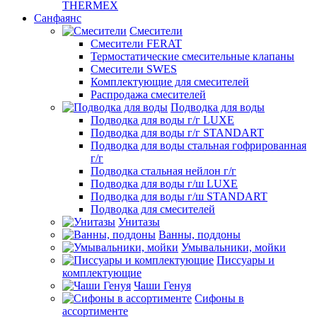
THERMEX
Санфаянс
Смесители
Смесители FERAT
Термостатические смесительные клапаны
Смесители SWES
Комплектующие для смесителей
Распродажа смесителей
Подводка для воды
Подводка для воды г/г LUXE
Подводка для воды г/г STANDART
Подводка для воды стальная гофрированная
г/г
Подводка стальная нейлон г/г
Подводка для воды г/ш LUXE
Подводка для воды г/ш STANDART
Подводка для смесителей
Унитазы
Ванны, поддоны
Умывальники, мойки
Писсуары и
комплектующие
Чаши Генуя
Сифоны в
ассортименте