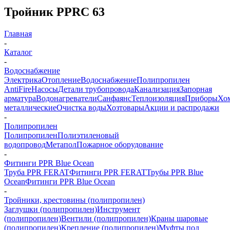
Тройник PPRC 63
Главная
-
Каталог
-
Водоснабжение
Электрика
Отопление
Водоснабжение
Полипропилен
AntiFire
Насосы
Детали трубопровода
Канализация
Запорная
арматура
Водонагреватели
Санфаянс
Теплоизоляция
Приборы
Хо
металлические
Очистка воды
Хозтовары
Акции и распродажи
-
Полипропилен
Полипропилен
Полиэтиленовый
водопровод
Метапол
Пожарное оборудование
-
Фитинги PPR Blue Ocean
Труба PPR FERAT
Фитинги PPR FERAT
Трубы PPR Blue
Ocean
Фитинги PPR Blue Ocean
-
Тройники, крестовины (полипропилен)
Заглушки (полипропилен)
Инструмент
(полипропилен)
Вентили (полипропилен)
Краны шаровые
(полипропилен)
Крепление (полипропилен)
Муфты под