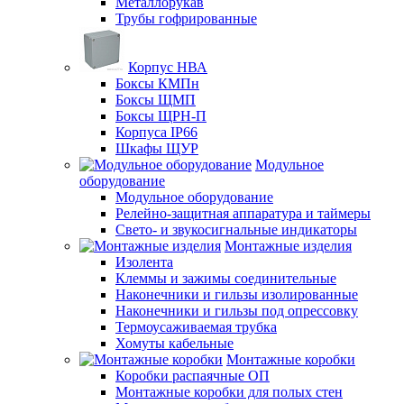
Металлорукав
Трубы гофрированные
Корпус НВА
Боксы КМПн
Боксы ЩМП
Боксы ЩРН-П
Корпуса IP66
Шкафы ЩУР
Модульное
оборудование
Модульное оборудование
Релейно-защитная аппаратура и таймеры
Свето- и звукосигнальные индикаторы
Монтажные изделия
Изолента
Клеммы и зажимы соединительные
Наконечники и гильзы изолированные
Наконечники и гильзы под опрессовку
Термоусаживаемая трубка
Хомуты кабельные
Монтажные коробки
Коробки распаячные ОП
Монтажные коробки для полых стен