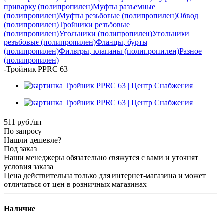
приварку (полипропилен)
Муфты разъемные
(полипропилен)
Муфты резьбовые (полипропилен)
Обвод
(полипропилен)
Тройники резъбовые
(полипропилен)
Угольники (полипропилен)
Угольники
резъбовые (полипропилен)
Фланцы, бурты
(полипропилен)
Фильтры, клапаны (полипропилен)
Разное
(полипропилен)
-
Тройник PPRC 63
511
руб.
/шт
По запросу
Нашли дешевле?
Под заказ
Наши менеджеры обязательно свяжутся с вами и уточнят
условия заказа
Цена действительна только для интернет-магазина и может
отличаться от цен в розничных магазинах
Наличие