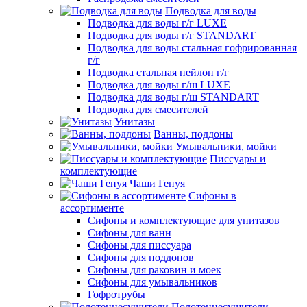
Подводка для воды
Подводка для воды г/г LUXE
Подводка для воды г/г STANDART
Подводка для воды стальная гофрированная
г/г
Подводка стальная нейлон г/г
Подводка для воды г/ш LUXE
Подводка для воды г/ш STANDART
Подводка для смесителей
Унитазы
Ванны, поддоны
Умывальники, мойки
Писсуары и
комплектующие
Чаши Генуя
Сифоны в
ассортименте
Сифоны и комплектующие для унитазов
Сифоны для ванн
Сифоны для писсуара
Сифоны для поддонов
Сифоны для раковин и моек
Сифоны для умывальников
Гофротрубы
Полотенцесушители