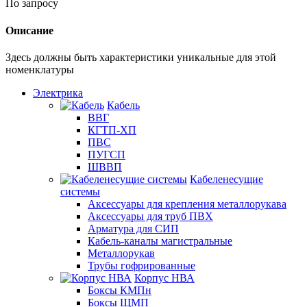
По запросу
Описание
Здесь должны быть характеристики уникальные для этой
номенклатуры
Электрика
Кабель
ВВГ
КГТП-ХП
ПВС
ПУГСП
ШВВП
Кабеленесущие
системы
Аксессуары для крепления металлорукава
Аксессуары для труб ПВХ
Арматура для СИП
Кабель-каналы магистральные
Металлорукав
Трубы гофрированные
Корпус НВА
Боксы КМПн
Боксы ЩМП