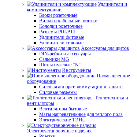
Удлинители и
комплектующие
Блоки розеточные
Вилки и кабельные розетки
Колодки розеточные
Разъемы РШ-ВШ
Удлинители бытовые
Удлинители силовые
Аксессуары для щитов
DIN-рейки и аксессуары
Сальники MG
Шины нулевые "N"
Инструменты
Промышленное
оборудование
Силовая аппарат. коммутации и защиты
Силовые разъемы
Теплотехника и
вентиляторы
Вентиляторы бытовые
Маты нагревательные для теплого пола
Электрические ТЭНы
Электроустановочные изделия
Розетки