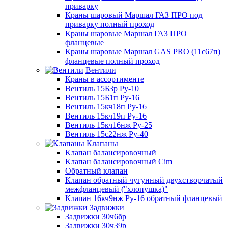
приварку
Краны шаровый Маршал ГАЗ ПРО под
приварку полный проход
Краны шаровые Маршал ГАЗ ПРО
фланцевые
Краны шаровые Маршал GAS PRO (11с67п)
фланцевые полный проход
Вентили
Краны в ассортименте
Вентиль 15Б3р Ру-10
Вентиль 15Б1п Ру-16
Вентиль 15кч18п Ру-16
Вентиль 15кч19п Ру-16
Вентиль 15кч16нж Ру-25
Вентиль 15с22нж Ру-40
Клапаны
Клапан балансировочный
Клапан балансировочный Cim
Обратный клапан
Клапан обратный чугунный двухстворчатый
межфланцевый ("хлопушка)"
Клапан 16кч9нж Ру-16 обратный фланцевый
Задвижки
Задвижки 30ч6бр
Задвижки 30ч39р