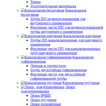
Трапы
Уплотнительные материалы
Канализация
бесшумная
Труба ПП шумопоглощающая для
внутреннего применения
Фасонные части ПП для шумопоглощающей
трубы внутреннего применения
Канализация наружная
Трубы ПП канализационные для наружнего
применения
Фасонные части ПП для канализационных
труб наружнего применения
Канализация
гофрированная
Дренаж в геотекстиле
Труба двухстойная гофрированная
Фасонные части для двухслойной
гофрированной трубы
Канализация чугунная
Люки,
дождеприемники
Люки ВЧШГ
Люки чугунные
Люки полимерные