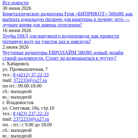
Все новости
30 июня 2026
Биметаллические радиаторы Ferat «БИПРИКОТ» 500x80: как
выбрать идеальную батарею для квартиры и почему лето —
лучшее время для замены отопления?
16 июня 2026
Трубы ПНД для наружного водопровода: как провести
питьевую воду на участок раз и навсегда?
2 июня 2026
Чугунные радиаторы ЕВРОЛАЙМ 580/80: новый дизайн
старой надежности. Стоит ли возвращаться к чугуну?
г. Хабаровск
ул. Промышленная, 7
тел.:
8 (4212) 37-22-33
mail:
372233@cs27.ru
пн-пт.: 09.00-18.00
сб.: выходной
вс.: выходной
г. Владивосток
ул. Снеговая, 18а, стр.10
тел.:
8 (423) 237-22-33
mail:
2372233@cs27.ru
пн. - пт.: с 9.00 до 18.00
сб.: выходной
вс.: выходной