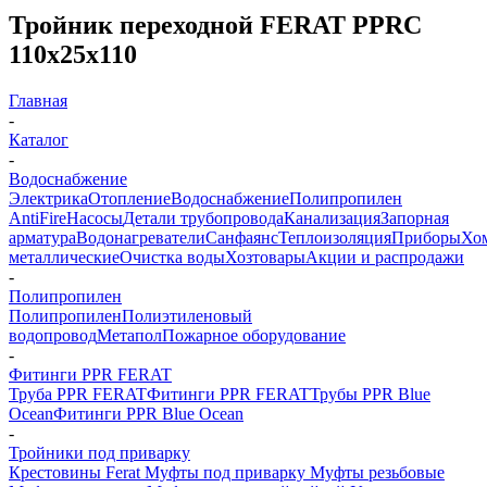
Тройник переходной FERAT PPRC
110х25х110
Главная
-
Каталог
-
Водоснабжение
Электрика
Отопление
Водоснабжение
Полипропилен
AntiFire
Насосы
Детали трубопровода
Канализация
Запорная
арматура
Водонагреватели
Санфаянс
Теплоизоляция
Приборы
Хо
металлические
Очистка воды
Хозтовары
Акции и распродажи
-
Полипропилен
Полипропилен
Полиэтиленовый
водопровод
Метапол
Пожарное оборудование
-
Фитинги PPR FERAT
Труба PPR FERAT
Фитинги PPR FERAT
Трубы PPR Blue
Ocean
Фитинги PPR Blue Ocean
-
Тройники под приварку
Крестовины Ferat
Муфты под приварку
Муфты резьбовые