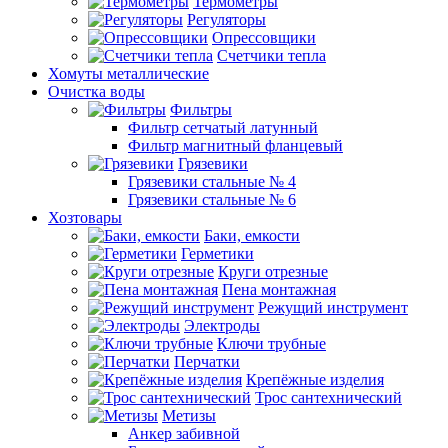
Термометры
Регуляторы
Опрессовщики
Счетчики тепла
Хомуты металлические
Очистка воды
Фильтры
Фильтр сетчатый латунный
Фильтр магнитный фланцевый
Грязевики
Грязевики стальные № 4
Грязевики стальные № 6
Хозтовары
Баки, емкости
Герметики
Круги отрезные
Пена монтажная
Режущий инструмент
Электроды
Ключи трубные
Перчатки
Крепёжные изделия
Трос сантехнический
Метизы
Анкер забивной