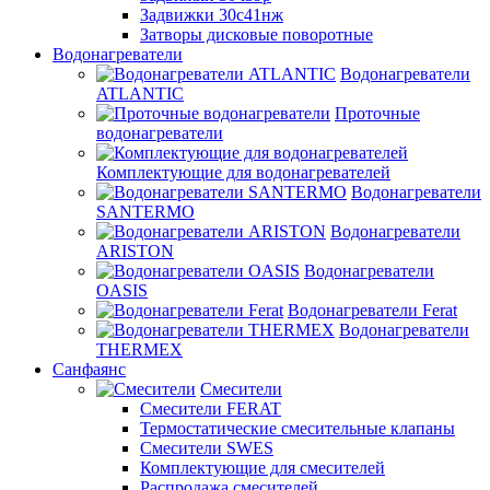
Задвижки 30с41нж
Затворы дисковые поворотные
Водонагреватели
Водонагреватели
ATLANTIC
Проточные
водонагреватели
Комплектующие для водонагревателей
Водонагреватели
SANTERMO
Водонагреватели
ARISTON
Водонагреватели
OASIS
Водонагреватели Ferat
Водонагреватели
THERMEX
Санфаянс
Смесители
Смесители FERAT
Термостатические смесительные клапаны
Смесители SWES
Комплектующие для смесителей
Распродажа смесителей