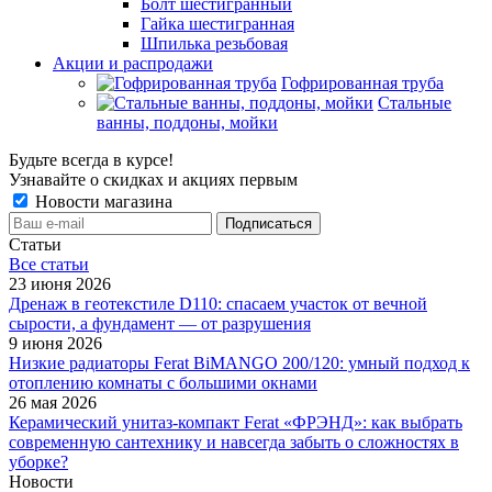
Болт шестигранный
Гайка шестигранная
Шпилька резьбовая
Акции и распродажи
Гофрированная труба
Стальные
ванны, поддоны, мойки
Будьте всегда в курсе!
Узнавайте о скидках и акциях первым
Новости магазина
Статьи
Все cтатьи
23 июня 2026
Дренаж в геотекстиле D110: спасаем участок от вечной
сырости, а фундамент — от разрушения
9 июня 2026
Низкие радиаторы Ferat BiMANGO 200/120: умный подход к
отоплению комнаты с большими окнами
26 мая 2026
Керамический унитаз-компакт Ferat «ФРЭНД»: как выбрать
современную сантехнику и навсегда забыть о сложностях в
уборке?
Новости