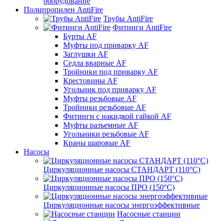
оборудование
Полипропилен AntiFire
Трубы AntiFire
Фитинги AntiFire
Бурты AF
Муфты под приварку AF
Заглушки AF
Седла вварные AF
Тройники под приварку AF
Крестовины AF
Угольник под приварку AF
Муфты резьбовые AF
Тройники резьбовые AF
Фитинги с накидкой гайкой AF
Муфты разъемные AF
Угольники резьбовые AF
Краны шаровые AF
Насосы
Циркуляционные насосы СТАНДАРТ (110°C)
Циркуляционные насосы ПРО (150°C)
Циркуляционные насосы энергоэффективные
Насосные станции