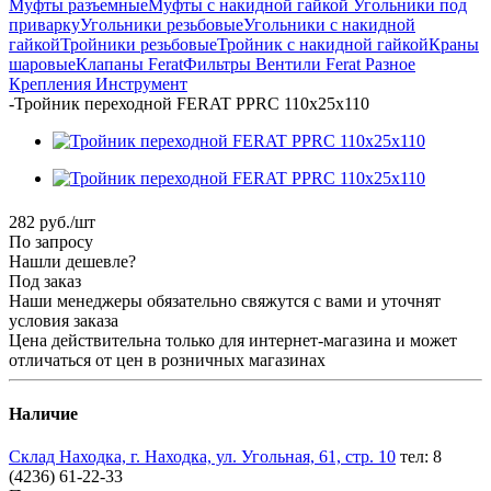
Муфты разъемные
Муфты с накидной гайкой
Угольники под
приварку
Угольники резьбовые
Угольники с накидной
гайкой
Тройники резьбовые
Тройник с накидной гайкой
Краны
шаровые
Клапаны Ferat
Фильтры
Вентили Ferat
Разное
Крепления
Инструмент
-
Тройник переходной FERAT PPRC 110х25х110
282
руб.
/шт
По запросу
Нашли дешевле?
Под заказ
Наши менеджеры обязательно свяжутся с вами и уточнят
условия заказа
Цена действительна только для интернет-магазина и может
отличаться от цен в розничных магазинах
Наличие
Склад Находка, г. Находка, ул. Угольная, 61, стр. 10
тел: 8
(4236) 61-22-33