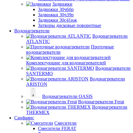
Задвижки
Задвижки 30ч6бр
Задвижки 30ч39р
Задвижки 30с41нж
Затворы дисковые поворотные
Водонагреватели
Водонагреватели
ATLANTIC
Проточные
водонагреватели
Комплектующие для водонагревателей
Водонагреватели
SANTERMO
Водонагреватели
ARISTON
Водонагреватели OASIS
Водонагреватели Ferat
Водонагреватели
THERMEX
Санфаянс
Смесители
Смесители FERAT