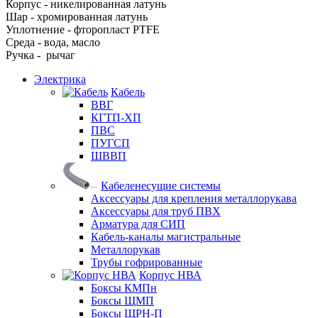
Корпус - никелированная латунь
Шар - хромированная латунь
Уплотнение - фторопласт PTFE
Среда - вода, масло
Ручка - рычаг
Электрика
Кабель
ВВГ
КГТП-ХП
ПВС
ПУГСП
ШВВП
Кабеленесущие системы
Аксессуары для крепления металлорукава
Аксессуары для труб ПВХ
Арматура для СИП
Кабель-каналы магистральные
Металлорукав
Трубы гофрированные
Корпус НВА
Боксы КМПн
Боксы ЩМП
Боксы ЩРН-П