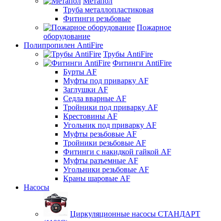
Метапол
Труба металлопластиковая
Фитинги резьбовые
Пожарное
оборудование
Полипропилен AntiFire
Трубы AntiFire
Фитинги AntiFire
Бурты AF
Муфты под приварку AF
Заглушки AF
Седла вварные AF
Тройники под приварку AF
Крестовины AF
Угольник под приварку AF
Муфты резьбовые AF
Тройники резьбовые AF
Фитинги с накидкой гайкой AF
Муфты разъемные AF
Угольники резьбовые AF
Краны шаровые AF
Насосы
Циркуляционные насосы СТАНДАРТ