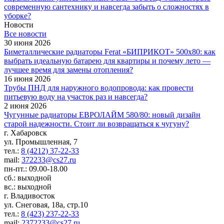
современную сантехнику и навсегда забыть о сложностях в
уборке?
Новости
Все новости
30 июня 2026
Биметаллические радиаторы Ferat «БИПРИКОТ» 500x80: как
выбрать идеальную батарею для квартиры и почему лето —
лучшее время для замены отопления?
16 июня 2026
Трубы ПНД для наружного водопровода: как провести
питьевую воду на участок раз и навсегда?
2 июня 2026
Чугунные радиаторы ЕВРОЛАЙМ 580/80: новый дизайн
старой надежности. Стоит ли возвращаться к чугуну?
г. Хабаровск
ул. Промышленная, 7
тел.:
8 (4212) 37-22-33
mail:
372233@cs27.ru
пн-пт.: 09.00-18.00
сб.: выходной
вс.: выходной
г. Владивосток
ул. Снеговая, 18а, стр.10
тел.:
8 (423) 237-22-33
mail:
2372233@cs27.ru