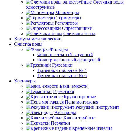
Счетчики воды
одноструйные
Манометры
Термометры
Регуляторы
Опрессовщики
Счетчики тепла
Хомуты металлические
Очистка воды
Фильтры
Фильтр сетчатый латунный
Фильтр магнитный фланцевый
Грязевики
Грязевики стальные № 4
Грязевики стальные № 6
Хозтовары
Баки, емкости
Герметики
Круги отрезные
Пена монтажная
Режущий инструмент
Электроды
Ключи трубные
Перчатки
Крепёжные изделия