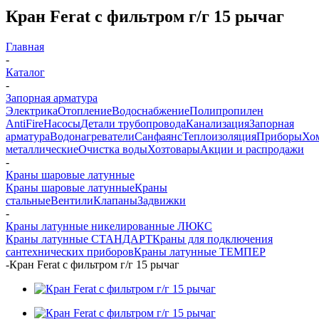
Кран Ferat с фильтром г/г 15 рычаг
Главная
-
Каталог
-
Запорная арматура
Электрика
Отопление
Водоснабжение
Полипропилен
AntiFire
Насосы
Детали трубопровода
Канализация
Запорная
арматура
Водонагреватели
Санфаянс
Теплоизоляция
Приборы
Хо
металлические
Очистка воды
Хозтовары
Акции и распродажи
-
Краны шаровые латунные
Краны шаровые латунные
Краны
стальные
Вентили
Клапаны
Задвижки
-
Краны латунные никелированные ЛЮКС
Краны латунные СТАНДАРТ
Краны для подключения
сантехнических приборов
Краны латунные ТЕМПЕР
-
Кран Ferat с фильтром г/г 15 рычаг