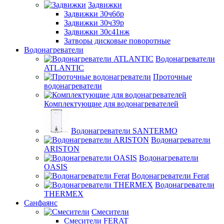
Задвижки
Задвижки 30ч6бр
Задвижки 30ч39р
Задвижки 30с41нж
Затворы дисковые поворотные
Водонагреватели
Водонагреватели
ATLANTIC
Проточные
водонагреватели
Комплектующие для водонагревателей
Водонагреватели SANTERMO
Водонагреватели
ARISTON
Водонагреватели
OASIS
Водонагреватели Ferat
Водонагреватели
THERMEX
Санфаянс
Смесители
Смесители FERAT