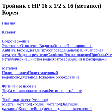
Тройник с HP 16 х 1/2 х 16 (метапол)
Корея
Главная
-
Каталог
-
Водоснабжение
Электрика
Отопление
Водоснабжение
Полипропилен
AntiFire
Насосы
Детали трубопровода
Канализация
Запорная
арматура
Водонагреватели
Санфаянс
Теплоизоляция
Приборы
Хо
металлические
Очистка воды
Хозтовары
Акции и распродажи
-
Метапол
Полипропилен
Полиэтиленовый
водопровод
Метапол
Пожарное оборудование
-
Фитинги резьбовые
Труба металлопластиковая
Фитинги резьбовые
-
Тройники, крест (метапол)
Муфты (метапол)
Уголки (метапол)
Заглушки
(метапол)
Кронштейны (метапол), аналог креплений