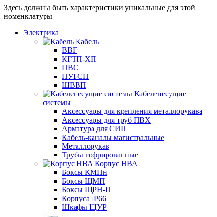
Здесь должны быть характеристики уникальные для этой
номенклатуры
Электрика
Кабель
ВВГ
КГТП-ХП
ПВС
ПУГСП
ШВВП
Кабеленесущие
системы
Аксессуары для крепления металлорукава
Аксессуары для труб ПВХ
Арматура для СИП
Кабель-каналы магистральные
Металлорукав
Трубы гофрированные
Корпус НВА
Боксы КМПн
Боксы ЩМП
Боксы ЩРН-П
Корпуса IP66
Шкафы ЩУР