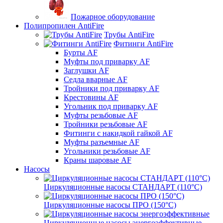
Пожарное оборудование
Полипропилен AntiFire
Трубы AntiFire
Фитинги AntiFire
Бурты AF
Муфты под приварку AF
Заглушки AF
Седла вварные AF
Тройники под приварку AF
Крестовины AF
Угольник под приварку AF
Муфты резьбовые AF
Тройники резьбовые AF
Фитинги с накидкой гайкой AF
Муфты разъемные AF
Угольники резьбовые AF
Краны шаровые AF
Насосы
Циркуляционные насосы СТАНДАРТ (110°C)
Циркуляционные насосы ПРО (150°C)
Циркуляционные насосы энергоэффективные