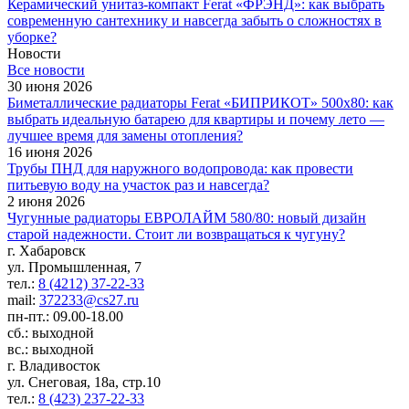
Керамический унитаз-компакт Ferat «ФРЭНД»: как выбрать
современную сантехнику и навсегда забыть о сложностях в
уборке?
Новости
Все новости
30 июня 2026
Биметаллические радиаторы Ferat «БИПРИКОТ» 500x80: как
выбрать идеальную батарею для квартиры и почему лето —
лучшее время для замены отопления?
16 июня 2026
Трубы ПНД для наружного водопровода: как провести
питьевую воду на участок раз и навсегда?
2 июня 2026
Чугунные радиаторы ЕВРОЛАЙМ 580/80: новый дизайн
старой надежности. Стоит ли возвращаться к чугуну?
г. Хабаровск
ул. Промышленная, 7
тел.:
8 (4212) 37-22-33
mail:
372233@cs27.ru
пн-пт.: 09.00-18.00
сб.: выходной
вс.: выходной
г. Владивосток
ул. Снеговая, 18а, стр.10
тел.:
8 (423) 237-22-33