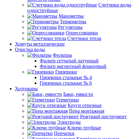
Счетчики воды
одноструйные
Манометры
Термометры
Регуляторы
Опрессовщики
Счетчики тепла
Хомуты металлические
Очистка воды
Фильтры
Фильтр сетчатый латунный
Фильтр магнитный фланцевый
Грязевики
Грязевики стальные № 4
Грязевики стальные № 6
Хозтовары
Баки, емкости
Герметики
Круги отрезные
Пена монтажная
Режущий инструмент
Электроды
Ключи трубные
Перчатки
Крепёжные изделия