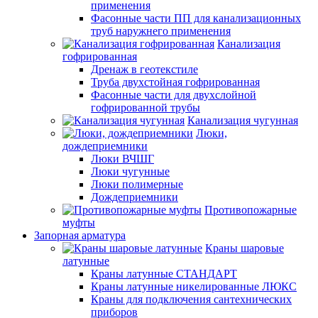
применения
Фасонные части ПП для канализационных
труб наружнего применения
Канализация
гофрированная
Дренаж в геотекстиле
Труба двухстойная гофрированная
Фасонные части для двухслойной
гофрированной трубы
Канализация чугунная
Люки,
дождеприемники
Люки ВЧШГ
Люки чугунные
Люки полимерные
Дождеприемники
Противопожарные
муфты
Запорная арматура
Краны шаровые
латунные
Краны латунные СТАНДАРТ
Краны латунные никелированные ЛЮКС
Краны для подключения сантехнических
приборов