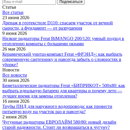
Статьи
Все cтатьи
23 июня 2026
Дренаж в геотекстиле D110: спасаем участок от вечной
сырости, а фундамент — от разрушения
9 июня 2026
Низкие радиаторы Ferat BiMANGO 200/120: умный подход к
отоплению комнаты с большими окнами
26 мая 2026
Керамический унитаз-компакт Ferat «ФРЭНД»: как выбрать
современную сантехнику и навсегда забыть о сложностях в
уборке?
Новости
Все новости
30 июня 2026
Биметаллические радиаторы Ferat «БИПРИКОТ» 500x80: как
выбрать идеальную батарею для квартиры и почему лето —
лучшее время для замены отопления?
16 июня 2026
Трубы ПНД для наружного водопровода: как провести
питьевую воду на участок раз и навсегда?
2 июня 2026
Чугунные радиаторы ЕВРОЛАЙМ 580/80: новый дизайн
старой надежности. Стоит ли возвращаться к чугуну?