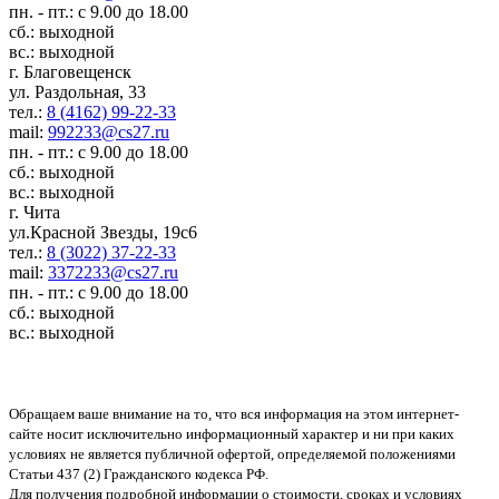
пн. - пт.: с 9.00 до 18.00
сб.: выходной
вс.: выходной
г. Благовещенск
ул. Раздольная, 33
тел.:
8 (4162) 99-22-33
mail:
992233@cs27.ru
пн. - пт.: с 9.00 до 18.00
сб.: выходной
вс.: выходной
г. Чита
ул.Красной Звезды, 19с6
тел.:
8 (3022) 37-22-33
mail:
3372233@cs27.ru
пн. - пт.: с 9.00 до 18.00
сб.: выходной
вс.: выходной
Обращаем ваше внимание на то, что вся информация на этом интернет-
сайте носит исключительно информационный характер и ни при каких
условиях не является публичной офертой, определяемой положениями
Статьи 437 (2) Гражданского кодекса РФ.
Для получения подробной информации о стоимости, сроках и условиях