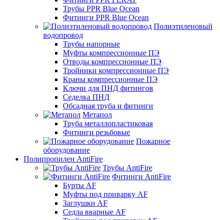
Трубы PPR Blue Ocean
Фитинги PPR Blue Ocean
Полиэтиленовый
водопровод
Трубы напорные
Муфты компрессионные ПЭ
Отводы компрессионные ПЭ
Тройники компрессионные ПЭ
Краны компрессионные ПЭ
Ключи для ПНД фитингов
Седелка ПНД
Обсадная труба и фитинги
Метапол
Труба металлопластиковая
Фитинги резьбовые
Пожарное
оборудование
Полипропилен AntiFire
Трубы AntiFire
Фитинги AntiFire
Бурты AF
Муфты под приварку AF
Заглушки AF
Седла вварные AF