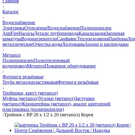
Главная
-
Каталог
-
Водоснабжение
Электрика
Отопление
Водоснабжение
Полипропилен
AntiFire
Насосы
Детали трубопровода
Канализация
Запорная
арматура
Водонагреватели
Санфаянс
Теплоизоляция
Приборы
Хо
металлические
Очистка воды
Хозтовары
Акции и распродажи
-
Метапол
Полипропилен
Полиэтиленовый
водопровод
Метапол
Пожарное оборудование
-
Фитинги резьбовые
Труба металлопластиковая
Фитинги резьбовые
-
Тройники, крест (метапол)
Муфты (метапол)
Уголки (метапол)
Заглушки
(метапол)
Кронштейны (метапол), аналог креплений
пластиковых (полипропилен)
-
Тройник с BP 20 х 1/2 х 20 (метапол) Корея