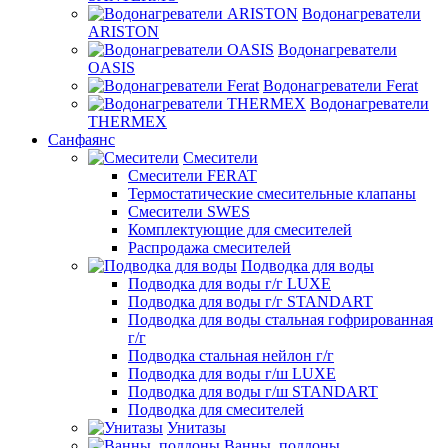
Водонагреватели
ARISTON
Водонагреватели
OASIS
Водонагреватели Ferat
Водонагреватели
THERMEX
Санфаянс
Смесители
Смесители FERAT
Термостатические смесительные клапаны
Смесители SWES
Комплектующие для смесителей
Распродажа смесителей
Подводка для воды
Подводка для воды г/г LUXE
Подводка для воды г/г STANDART
Подводка для воды стальная гофрированная
г/г
Подводка стальная нейлон г/г
Подводка для воды г/ш LUXE
Подводка для воды г/ш STANDART
Подводка для смесителей
Унитазы
Ванны, поддоны