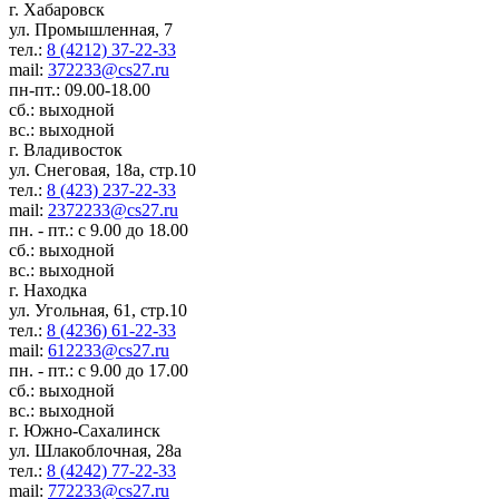
г. Хабаровск
ул. Промышленная, 7
тел.:
8 (4212) 37-22-33
mail:
372233@cs27.ru
пн-пт.: 09.00-18.00
сб.: выходной
вс.: выходной
г. Владивосток
ул. Снеговая, 18а, стр.10
тел.:
8 (423) 237-22-33
mail:
2372233@cs27.ru
пн. - пт.: с 9.00 до 18.00
сб.: выходной
вс.: выходной
г. Находка
ул. Угольная, 61, стр.10
тел.:
8 (4236) 61-22-33
mail:
612233@cs27.ru
пн. - пт.: с 9.00 до 17.00
сб.: выходной
вс.: выходной
г. Южно-Сахалинск
ул. Шлакоблочная, 28а
тел.:
8 (4242) 77-22-33
mail:
772233@cs27.ru