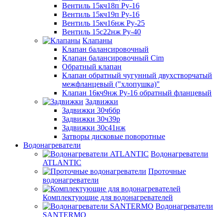
Вентиль 15кч18п Ру-16
Вентиль 15кч19п Ру-16
Вентиль 15кч16нж Ру-25
Вентиль 15с22нж Ру-40
Клапаны
Клапан балансировочный
Клапан балансировочный Cim
Обратный клапан
Клапан обратный чугунный двухстворчатый
межфланцевый ("хлопушка)"
Клапан 16кч9нж Ру-16 обратный фланцевый
Задвижки
Задвижки 30ч6бр
Задвижки 30ч39р
Задвижки 30с41нж
Затворы дисковые поворотные
Водонагреватели
Водонагреватели
ATLANTIC
Проточные
водонагреватели
Комплектующие для водонагревателей
Водонагреватели
SANTERMO