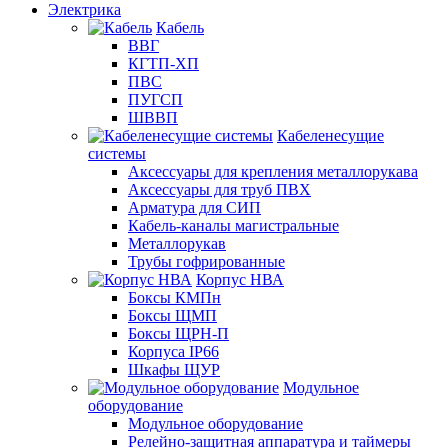
Электрика
Кабель
ВВГ
КГТП-ХП
ПВС
ПУГСП
ШВВП
Кабеленесущие
системы
Аксессуары для крепления металлорукава
Аксессуары для труб ПВХ
Арматура для СИП
Кабель-каналы магистральные
Металлорукав
Трубы гофрированные
Корпус НВА
Боксы КМПн
Боксы ЩМП
Боксы ЩРН-П
Корпуса IP66
Шкафы ЩУР
Модульное
оборудование
Модульное оборудование
Релейно-защитная аппаратура и таймеры