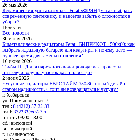
26 мая 2026
Керамический унитаз-компакт Ferat «ФРЭНД»: как выбрать
современную сантехнику и навсегда забыть о сложностях в
уборке?
Новости
Все новости
30 июня 2026
Биметаллические радиаторы Ferat «БИПРИКОТ» 500x80: как
выбрать идеальную батарею для квартиры и почему лето —
лучшее время для замены отопления?
16 июня 2026
Трубы ПНД для наружного водопровода: как провести
питьевую воду на участок раз и навсегда?
2 июня 2026
Чугунные радиаторы ЕВРОЛАЙМ 580/80: новый дизайн
старой надежности. Стоит ли возвращаться к чугуну?
г. Хабаровск
ул. Промышленная, 7
тел.:
8 (4212) 37-22-33
mail:
372233@cs27.ru
пн-пт.: 09.00-18.00
сб.: выходной
вс.: выходной
г. Владивосток
ул. Снеговая, 18а, стр.10