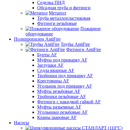
Седелка ПНД
Обсадная труба и фитинги
Метапол
Труба металлопластиковая
Фитинги резьбовые
Пожарное
оборудование
Полипропилен AntiFire
Трубы AntiFire
Фитинги AntiFire
Бурты AF
Муфты под приварку AF
Заглушки AF
Седла вварные AF
Тройники под приварку AF
Крестовины AF
Угольник под приварку AF
Муфты резьбовые AF
Тройники резьбовые AF
Фитинги с накидкой гайкой AF
Муфты разъемные AF
Угольники резьбовые AF
Краны шаровые AF
Насосы