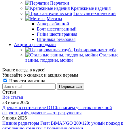
Перчатки
Крепёжные изделия
Трос сантехнический
Метизы
Анкер забивной
Болт шестигранный
Гайка шестигранная
Шпилька резьбовая
Акции и распродажи
Гофрированная труба
Стальные
ванны, поддоны, мойки
Будьте всегда в курсе!
Узнавайте о скидках и акциях первым
Новости магазина
Статьи
Все cтатьи
23 июня 2026
Дренаж в геотекстиле D110: спасаем участок от вечной
сырости, а фундамент — от разрушения
9 июня 2026
Низкие радиаторы Ferat BiMANGO 200/120: умный подход к
отоплению комнаты с большими окнами