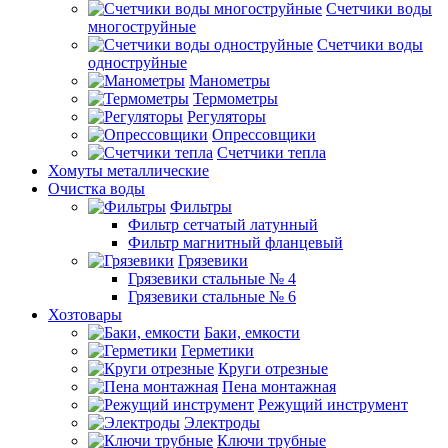
Счетчики воды
многоструйные
Счетчики воды
одноструйные
Манометры
Термометры
Регуляторы
Опрессовщики
Счетчики тепла
Хомуты металлические
Очистка воды
Фильтры
Фильтр сетчатый латунный
Фильтр магнитный фланцевый
Грязевики
Грязевики стальные № 4
Грязевики стальные № 6
Хозтовары
Баки, емкости
Герметики
Круги отрезные
Пена монтажная
Режущий инструмент
Электроды
Ключи трубные