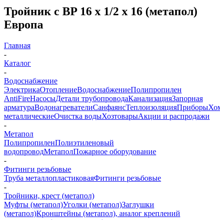
Тройник с BP 16 х 1/2 х 16 (метапол)
Европа
Главная
-
Каталог
-
Водоснабжение
Электрика
Отопление
Водоснабжение
Полипропилен
AntiFire
Насосы
Детали трубопровода
Канализация
Запорная
арматура
Водонагреватели
Санфаянс
Теплоизоляция
Приборы
Хо
металлические
Очистка воды
Хозтовары
Акции и распродажи
-
Метапол
Полипропилен
Полиэтиленовый
водопровод
Метапол
Пожарное оборудование
-
Фитинги резьбовые
Труба металлопластиковая
Фитинги резьбовые
-
Тройники, крест (метапол)
Муфты (метапол)
Уголки (метапол)
Заглушки
(метапол)
Кронштейны (метапол), аналог креплений