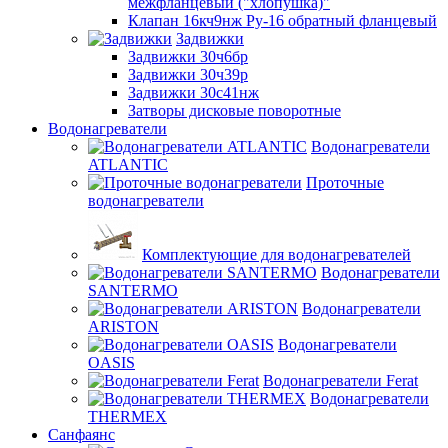
межфланцевый ("хлопушка)"
Клапан 16кч9нж Ру-16 обратный фланцевый
Задвижки
Задвижки 30ч6бр
Задвижки 30ч39р
Задвижки 30с41нж
Затворы дисковые поворотные
Водонагреватели
Водонагреватели
ATLANTIC
Проточные
водонагреватели
Комплектующие для водонагревателей
Водонагреватели
SANTERMO
Водонагреватели
ARISTON
Водонагреватели
OASIS
Водонагреватели Ferat
Водонагреватели
THERMEX
Санфаянс