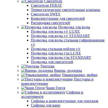
Смесители
Смесители FERAT
Термостатические смесительные клапаны
Смесители SWES
Комплектующие для смесителей
Распродажа смесителей
Подводка для воды
Подводка для воды г/г LUXE
Подводка для воды г/г STANDART
Подводка для воды стальная гофрированная
г/г
Подводка стальная нейлон г/г
Подводка для воды г/ш LUXE
Подводка для воды г/ш STANDART
Подводка для смесителей
Унитазы
Ванны, поддоны
Умывальники, мойки
Писсуары и
комплектующие
Чаши Генуя
Сифоны в
ассортименте
Сифоны и комплектующие для унитазов
Сифоны для ванн