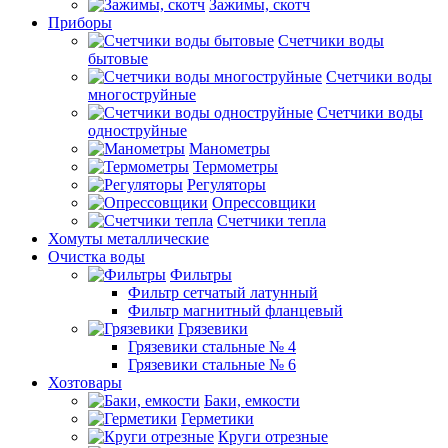
Зажимы, скотч
Приборы
Счетчики воды
бытовые
Счетчики воды
многоструйные
Счетчики воды
одноструйные
Манометры
Термометры
Регуляторы
Опрессовщики
Счетчики тепла
Хомуты металлические
Очистка воды
Фильтры
Фильтр сетчатый латунный
Фильтр магнитный фланцевый
Грязевики
Грязевики стальные № 4
Грязевики стальные № 6
Хозтовары
Баки, емкости
Герметики
Круги отрезные