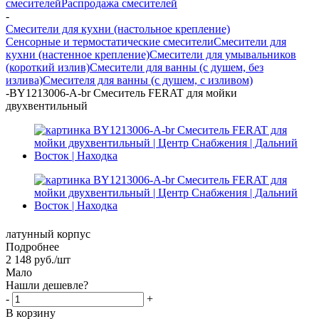
смесителей
Распродажа смесителей
-
Смесители для кухни (настольное крепление)
Сенсорные и термостатические смесители
Смесители для
кухни (настенное крепление)
Смесители для умывальников
(короткий излив)
Смесители для ванны (с душем, без
излива)
Смесителя для ванны (с душем, с изливом)
-
BY1213006-A-br Смеситель FERAT для мойки
двухвентильный
латунный корпус
Подробнее
2 148
руб.
/шт
Мало
Нашли дешевле?
-
+
В корзину