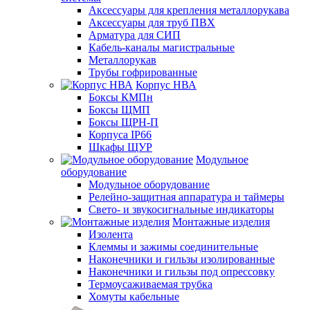
Аксессуары для крепления металлорукава
Аксессуары для труб ПВХ
Арматура для СИП
Кабель-каналы магистральные
Металлорукав
Трубы гофрированные
Корпус НВА
Боксы КМПн
Боксы ЩМП
Боксы ЩРН-П
Корпуса IP66
Шкафы ЩУР
Модульное
оборудование
Модульное оборудование
Релейно-защитная аппаратура и таймеры
Свето- и звукосигнальные индикаторы
Монтажные изделия
Изолента
Клеммы и зажимы соединительные
Наконечники и гильзы изолированные
Наконечники и гильзы под опрессовку
Термоусаживаемая трубка
Хомуты кабельные