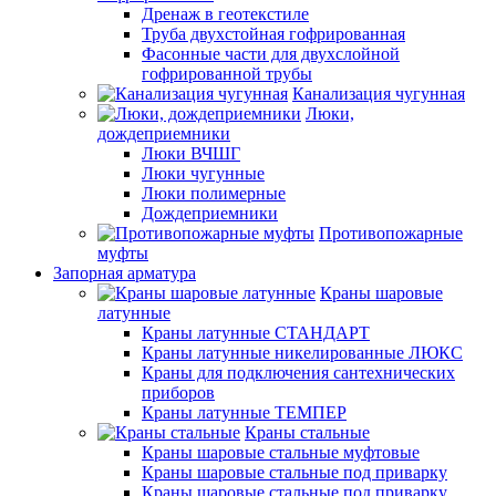
Дренаж в геотекстиле
Труба двухстойная гофрированная
Фасонные части для двухслойной
гофрированной трубы
Канализация чугунная
Люки,
дождеприемники
Люки ВЧШГ
Люки чугунные
Люки полимерные
Дождеприемники
Противопожарные
муфты
Запорная арматура
Краны шаровые
латунные
Краны латунные СТАНДАРТ
Краны латунные никелированные ЛЮКС
Краны для подключения сантехнических
приборов
Краны латунные ТЕМПЕР
Краны стальные
Краны шаровые стальные муфтовые
Краны шаровые стальные под приварку
Краны шаровые стальные под приварку