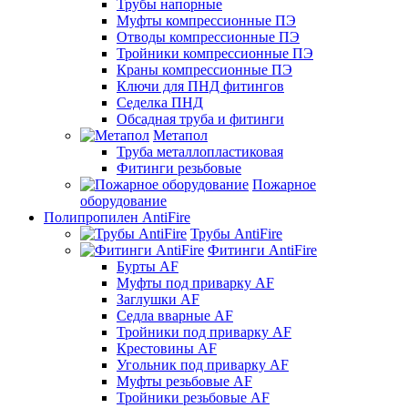
Трубы напорные
Муфты компрессионные ПЭ
Отводы компрессионные ПЭ
Тройники компрессионные ПЭ
Краны компрессионные ПЭ
Ключи для ПНД фитингов
Седелка ПНД
Обсадная труба и фитинги
Метапол
Труба металлопластиковая
Фитинги резьбовые
Пожарное
оборудование
Полипропилен AntiFire
Трубы AntiFire
Фитинги AntiFire
Бурты AF
Муфты под приварку AF
Заглушки AF
Седла вварные AF
Тройники под приварку AF
Крестовины AF
Угольник под приварку AF
Муфты резьбовые AF
Тройники резьбовые AF