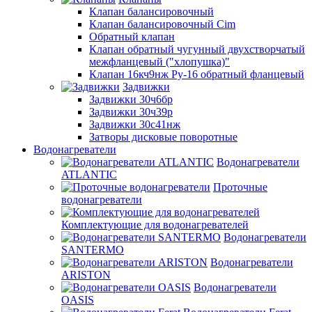
Клапан балансировочный
Клапан балансировочный Cim
Обратный клапан
Клапан обратный чугунный двухстворчатый
межфланцевый ("хлопушка)"
Клапан 16кч9нж Ру-16 обратный фланцевый
Задвижки
Задвижки 30ч6бр
Задвижки 30ч39р
Задвижки 30с41нж
Затворы дисковые поворотные
Водонагреватели
Водонагреватели
ATLANTIC
Проточные
водонагреватели
Комплектующие для водонагревателей
Водонагреватели
SANTERMO
Водонагреватели
ARISTON
Водонагреватели
OASIS