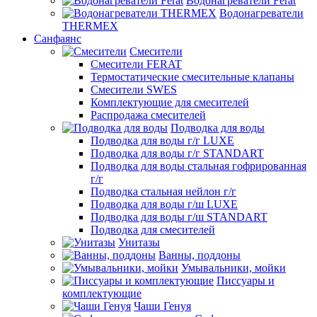
Водонагреватели Ferat
Водонагреватели
THERMEX
Санфаянс
Смесители
Смесители FERAT
Термостатические смесительные клапаны
Смесители SWES
Комплектующие для смесителей
Распродажа смесителей
Подводка для воды
Подводка для воды г/г LUXE
Подводка для воды г/г STANDART
Подводка для воды стальная гофрированная
г/г
Подводка стальная нейлон г/г
Подводка для воды г/ш LUXE
Подводка для воды г/ш STANDART
Подводка для смесителей
Унитазы
Ванны, поддоны
Умывальники, мойки
Писсуары и
комплектующие
Чаши Генуя