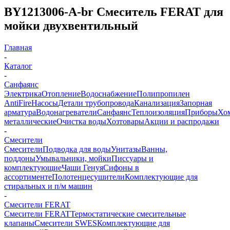
BY1213006-A-br Смеситель FERAT для
мойки двухвентильный
Главная
-
Каталог
-
Санфаянс
Электрика
Отопление
Водоснабжение
Полипропилен
AntiFire
Насосы
Детали трубопровода
Канализация
Запорная
арматура
Водонагреватели
Санфаянс
Теплоизоляция
Приборы
Хо
металлические
Очистка воды
Хозтовары
Акции и распродажи
-
Смесители
Смесители
Подводка для воды
Унитазы
Ванны,
поддоны
Умывальники, мойки
Писсуары и
комплектующие
Чаши Генуя
Сифоны в
ассортименте
Полотенцесушители
Комплектующие для
стиральных и п/м машин
-
Смесители FERAT
Смесители FERAT
Термостатические смесительные
клапаны
Смесители SWES
Комплектующие для