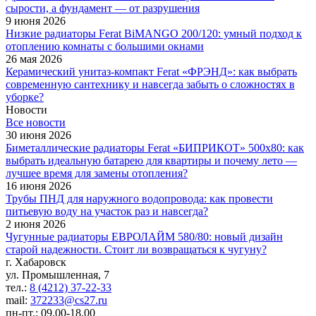
сырости, а фундамент — от разрушения
9 июня 2026
Низкие радиаторы Ferat BiMANGO 200/120: умный подход к
отоплению комнаты с большими окнами
26 мая 2026
Керамический унитаз-компакт Ferat «ФРЭНД»: как выбрать
современную сантехнику и навсегда забыть о сложностях в
уборке?
Новости
Все новости
30 июня 2026
Биметаллические радиаторы Ferat «БИПРИКОТ» 500x80: как
выбрать идеальную батарею для квартиры и почему лето —
лучшее время для замены отопления?
16 июня 2026
Трубы ПНД для наружного водопровода: как провести
питьевую воду на участок раз и навсегда?
2 июня 2026
Чугунные радиаторы ЕВРОЛАЙМ 580/80: новый дизайн
старой надежности. Стоит ли возвращаться к чугуну?
г. Хабаровск
ул. Промышленная, 7
тел.:
8 (4212) 37-22-33
mail:
372233@cs27.ru
пн-пт.: 09.00-18.00