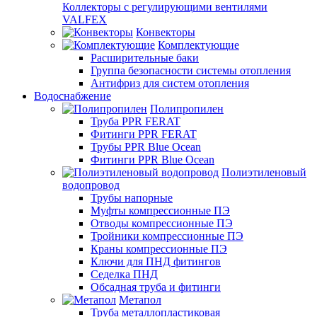
Коллекторы с регулирующими вентилями
VALFEX
Конвекторы
Комплектующие
Расширительные баки
Группа безопасности системы отопления
Антифриз для систем отопления
Водоснабжение
Полипропилен
Труба PPR FERAT
Фитинги PPR FERAT
Трубы PPR Blue Ocean
Фитинги PPR Blue Ocean
Полиэтиленовый
водопровод
Трубы напорные
Муфты компрессионные ПЭ
Отводы компрессионные ПЭ
Тройники компрессионные ПЭ
Краны компрессионные ПЭ
Ключи для ПНД фитингов
Седелка ПНД
Обсадная труба и фитинги
Метапол
Труба металлопластиковая