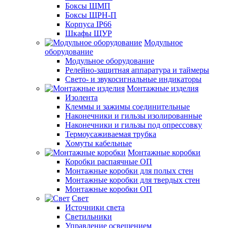
Боксы ЩМП
Боксы ЩРН-П
Корпуса IP66
Шкафы ЩУР
Модульное
оборудование
Модульное оборудование
Релейно-защитная аппаратура и таймеры
Свето- и звукосигнальные индикаторы
Монтажные изделия
Изолента
Клеммы и зажимы соединительные
Наконечники и гильзы изолированные
Наконечники и гильзы под опрессовку
Термоусаживаемая трубка
Хомуты кабельные
Монтажные коробки
Коробки распаячные ОП
Монтажные коробки для полых стен
Монтажные коробки для твердых стен
Монтажные коробки ОП
Свет
Источники света
Светильники
Управление освещением