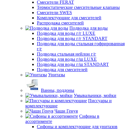
Смесители FERAT
Термостатические смесительные клапаны
Смесители SWES
Комплектующие для смесителей
Распродажа смесителей
Подводка для воды
Подводка для воды г/г LUXE
Подводка для воды г/г STANDART
Подводка для воды стальная гофрированная
г/г
Подводка стальная нейлон г/г
Подводка для воды г/ш LUXE
Подводка для воды г/ш STANDART
Подводка для смесителей
Унитазы
Ванны, поддоны
Умывальники, мойки
Писсуары и
комплектующие
Чаши Генуя
Сифоны в
ассортименте
Сифоны и комплектующие для унитазов