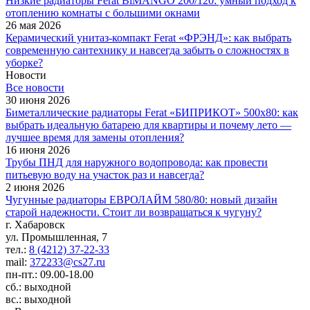
Низкие радиаторы Ferat BiMANGO 200/120: умный подход к
отоплению комнаты с большими окнами
26 мая 2026
Керамический унитаз-компакт Ferat «ФРЭНД»: как выбрать
современную сантехнику и навсегда забыть о сложностях в
уборке?
Новости
Все новости
30 июня 2026
Биметаллические радиаторы Ferat «БИПРИКОТ» 500x80: как
выбрать идеальную батарею для квартиры и почему лето —
лучшее время для замены отопления?
16 июня 2026
Трубы ПНД для наружного водопровода: как провести
питьевую воду на участок раз и навсегда?
2 июня 2026
Чугунные радиаторы ЕВРОЛАЙМ 580/80: новый дизайн
старой надежности. Стоит ли возвращаться к чугуну?
г. Хабаровск
ул. Промышленная, 7
тел.:
8 (4212) 37-22-33
mail:
372233@cs27.ru
пн-пт.: 09.00-18.00
сб.: выходной
вс.: выходной