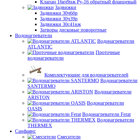
Клапан 16кч9нж Ру-16 обратный фланцевый
Задвижки
Задвижки 30ч6бр
Задвижки 30ч39р
Задвижки 30с41нж
Затворы дисковые поворотные
Водонагреватели
Водонагреватели
ATLANTIC
Проточные
водонагреватели
Комплектующие для водонагревателей
Водонагреватели
SANTERMO
Водонагреватели
ARISTON
Водонагреватели
OASIS
Водонагреватели Ferat
Водонагреватели
THERMEX
Санфаянс
Смесители