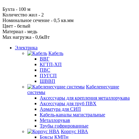
Бухта - 100 м
Количество жил - 2
Номинальное сечение - 0,5 кв.мм
Цвет - белый
Материал - медь
Max нагрузка - 0,6кВт
Электрика
Кабель
ВВГ
КГТП-ХП
ПВС
ПУГСП
ШВВП
Кабеленесущие
системы
Аксессуары для крепления металлорукава
Аксессуары для труб ПВХ
Арматура для СИП
Кабель-каналы магистральные
Металлорукав
Трубы гофрированные
Корпус НВА
Боксы КМПн