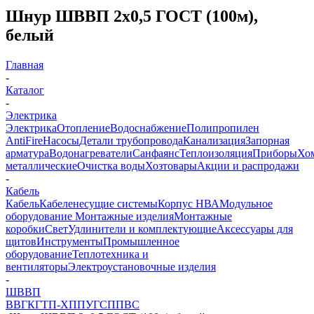
Шнур ШВВП 2х0,5 ГОСТ (100м),
белый
Главная
-
Каталог
-
Электрика
Электрика
Отопление
Водоснабжение
Полипропилен
AntiFire
Насосы
Детали трубопровода
Канализация
Запорная
арматура
Водонагреватели
Санфаянс
Теплоизоляция
Приборы
Хо
металлические
Очистка воды
Хозтовары
Акции и распродажи
-
Кабель
Кабель
Кабеленесущие системы
Корпус НВА
Модульное
оборудование
Монтажные изделия
Монтажные
коробки
Свет
Удлинители и комплектующие
Аксессуары для
щитов
Инструменты
Промышленное
оборудование
Теплотехника и
вентиляторы
Электроустановочные изделия
-
ШВВП
ВВГ
КГТП-ХП
ПУГСП
ПВС