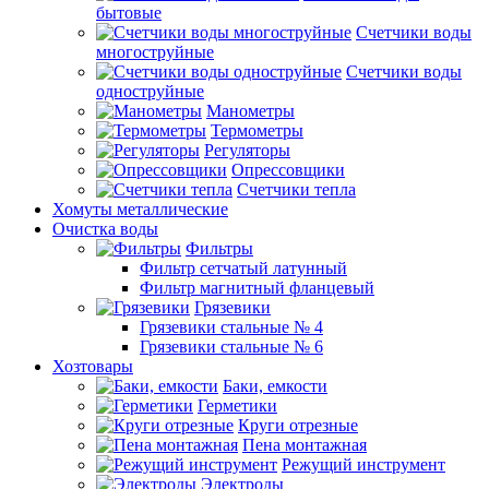
бытовые
Счетчики воды
многоструйные
Счетчики воды
одноструйные
Манометры
Термометры
Регуляторы
Опрессовщики
Счетчики тепла
Хомуты металлические
Очистка воды
Фильтры
Фильтр сетчатый латунный
Фильтр магнитный фланцевый
Грязевики
Грязевики стальные № 4
Грязевики стальные № 6
Хозтовары
Баки, емкости
Герметики
Круги отрезные
Пена монтажная
Режущий инструмент
Электроды