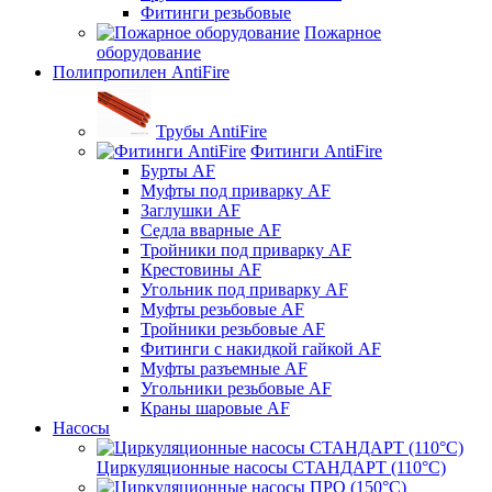
Фитинги резьбовые
Пожарное
оборудование
Полипропилен AntiFire
Трубы AntiFire
Фитинги AntiFire
Бурты AF
Муфты под приварку AF
Заглушки AF
Седла вварные AF
Тройники под приварку AF
Крестовины AF
Угольник под приварку AF
Муфты резьбовые AF
Тройники резьбовые AF
Фитинги с накидкой гайкой AF
Муфты разъемные AF
Угольники резьбовые AF
Краны шаровые AF
Насосы
Циркуляционные насосы СТАНДАРТ (110°C)