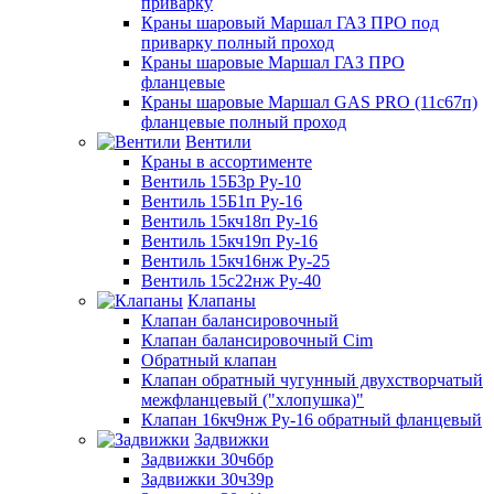
приварку
Краны шаровый Маршал ГАЗ ПРО под
приварку полный проход
Краны шаровые Маршал ГАЗ ПРО
фланцевые
Краны шаровые Маршал GAS PRO (11с67п)
фланцевые полный проход
Вентили
Краны в ассортименте
Вентиль 15Б3р Ру-10
Вентиль 15Б1п Ру-16
Вентиль 15кч18п Ру-16
Вентиль 15кч19п Ру-16
Вентиль 15кч16нж Ру-25
Вентиль 15с22нж Ру-40
Клапаны
Клапан балансировочный
Клапан балансировочный Cim
Обратный клапан
Клапан обратный чугунный двухстворчатый
межфланцевый ("хлопушка)"
Клапан 16кч9нж Ру-16 обратный фланцевый
Задвижки
Задвижки 30ч6бр
Задвижки 30ч39р