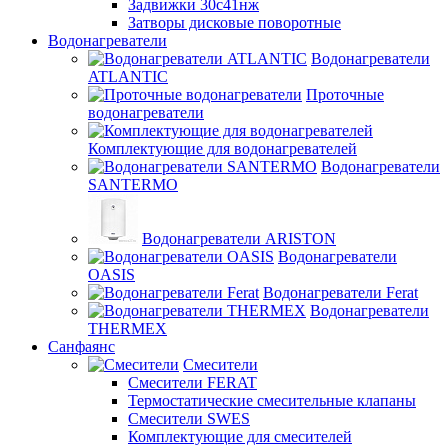
Задвижки 30с41нж
Затворы дисковые поворотные
Водонагреватели
Водонагреватели
ATLANTIC
Проточные
водонагреватели
Комплектующие для водонагревателей
Водонагреватели
SANTERMO
Водонагреватели ARISTON
Водонагреватели
OASIS
Водонагреватели Ferat
Водонагреватели
THERMEX
Санфаянс
Смесители
Смесители FERAT
Термостатические смесительные клапаны
Смесители SWES
Комплектующие для смесителей