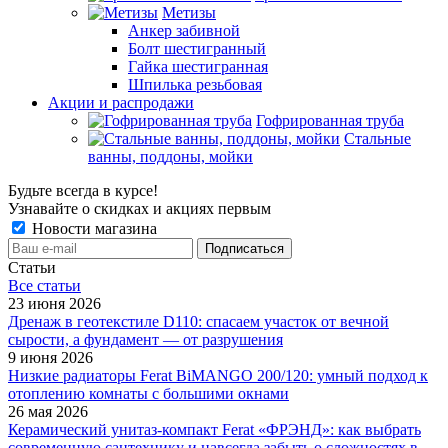
Метизы
Анкер забивной
Болт шестигранный
Гайка шестигранная
Шпилька резьбовая
Акции и распродажи
Гофрированная труба
Стальные
ванны, поддоны, мойки
Будьте всегда в курсе!
Узнавайте о скидках и акциях первым
Новости магазина
Статьи
Все cтатьи
23 июня 2026
Дренаж в геотекстиле D110: спасаем участок от вечной
сырости, а фундамент — от разрушения
9 июня 2026
Низкие радиаторы Ferat BiMANGO 200/120: умный подход к
отоплению комнаты с большими окнами
26 мая 2026
Керамический унитаз-компакт Ferat «ФРЭНД»: как выбрать
современную сантехнику и навсегда забыть о сложностях в