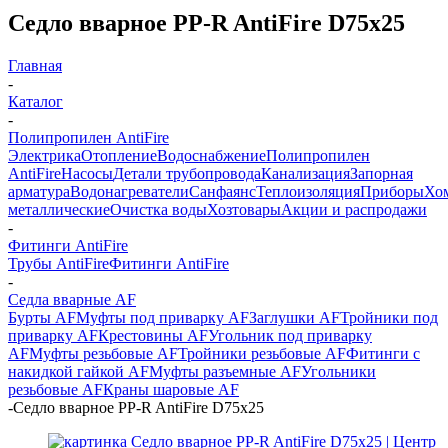
Седло вварное PP-R AntiFire D75х25
Главная
-
Каталог
-
Полипропилен AntiFire
Электрика
Отопление
Водоснабжение
Полипропилен
AntiFire
Насосы
Детали трубопровода
Канализация
Запорная
арматура
Водонагреватели
Санфаянс
Теплоизоляция
Приборы
Хо
металлические
Очистка воды
Хозтовары
Акции и распродажи
-
Фитинги AntiFire
Трубы AntiFire
Фитинги AntiFire
-
Седла вварные AF
Бурты AF
Муфты под приварку AF
Заглушки AF
Тройники под
приварку AF
Крестовины AF
Угольник под приварку
AF
Муфты резьбовые AF
Тройники резьбовые AF
Фитинги с
накидкой гайкой AF
Муфты разъемные AF
Угольники
резьбовые AF
Краны шаровые AF
-
Седло вварное PP-R AntiFire D75х25