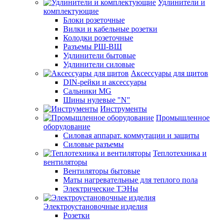
Удлинители и
комплектующие
Блоки розеточные
Вилки и кабельные розетки
Колодки розеточные
Разъемы РШ-ВШ
Удлинители бытовые
Удлинители силовые
Аксессуары для щитов
DIN-рейки и аксессуары
Сальники MG
Шины нулевые "N"
Инструменты
Промышленное
оборудование
Силовая аппарат. коммутации и защиты
Силовые разъемы
Теплотехника и
вентиляторы
Вентиляторы бытовые
Маты нагревательные для теплого пола
Электрические ТЭНы
Электроустановочные изделия
Розетки