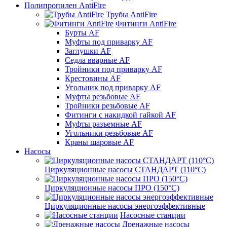
Полипропилен AntiFire
Трубы AntiFire
Фитинги AntiFire
Бурты AF
Муфты под приварку AF
Заглушки AF
Седла вварные AF
Тройники под приварку AF
Крестовины AF
Угольник под приварку AF
Муфты резьбовые AF
Тройники резьбовые AF
Фитинги с накидкой гайкой AF
Муфты разъемные AF
Угольники резьбовые AF
Краны шаровые AF
Насосы
Циркуляционные насосы СТАНДАРТ (110°C)
Циркуляционные насосы ПРО (150°C)
Циркуляционные насосы энергоэффективные
Насосные станции
Дренажные насосы