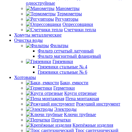
одноструйные
Манометры
Термометры
Регуляторы
Опрессовщики
Счетчики тепла
Хомуты металлические
Очистка воды
Фильтры
Фильтр сетчатый латунный
Фильтр магнитный фланцевый
Грязевики
Грязевики стальные № 4
Грязевики стальные № 6
Хозтовары
Баки, емкости
Герметики
Круги отрезные
Пена монтажная
Режущий инструмент
Электроды
Ключи трубные
Перчатки
Крепёжные изделия
Трос сантехнический