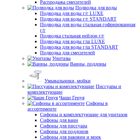
Распродажа смесителей
Подводка для воды
Подводка для воды г/г LUXE
Подводка для воды г/г STANDART
Подводка для воды стальная гофрированная
г/г
Подводка стальная нейлон г/г
Подводка для воды г/ш LUXE
Подводка для воды г/ш STANDART
Подводка для смесителей
Унитазы
Ванны, поддоны
Умывальники, мойки
Писсуары и
комплектующие
Чаши Генуя
Сифоны в
ассортименте
Сифоны и комплектующие для унитазов
Сифоны для ванн
Сифоны для писсуара
Сифоны для поддонов
Сифоны для раковин и моек