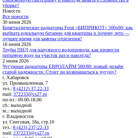
уборке?
Новости
Все новости
30 июня 2026
Биметаллические радиаторы Ferat «БИПРИКОТ» 500x80: как
выбрать идеальную батарею для квартиры и почему лето —
лучшее время для замены отопления?
16 июня 2026
Трубы ПНД для наружного водопровода: как провести
питьевую воду на участок раз и навсегда?
2 июня 2026
Чугунные радиаторы ЕВРОЛАЙМ 580/80: новый дизайн
старой надежности. Стоит ли возвращаться к чугуну?
г. Хабаровск
ул. Промышленная, 7
тел.:
8 (4212) 37-22-33
mail:
372233@cs27.ru
пн-пт.: 09.00-18.00
сб.: выходной
вс.: выходной
г. Владивосток
ул. Снеговая, 18а, стр.10
тел.:
8 (423) 237-22-33
mail:
2372233@cs27.ru