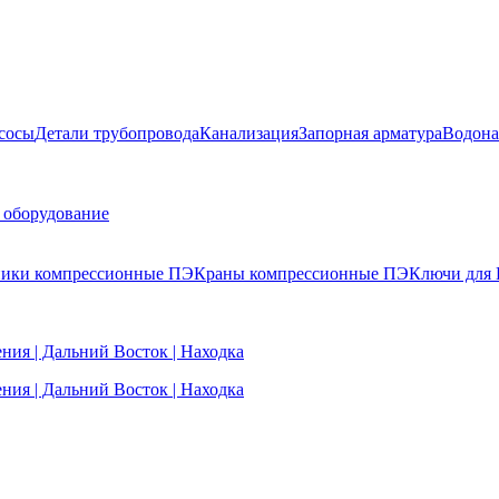
сосы
Детали трубопровода
Канализация
Запорная арматура
Водона
 оборудование
ики компрессионные ПЭ
Краны компрессионные ПЭ
Ключи для