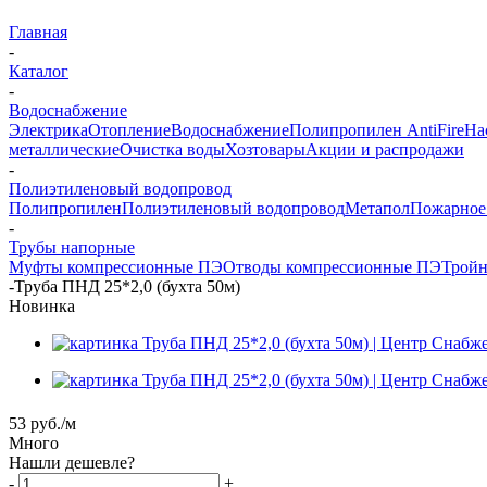
Главная
-
Каталог
-
Водоснабжение
Электрика
Отопление
Водоснабжение
Полипропилен AntiFire
На
металлические
Очистка воды
Хозтовары
Акции и распродажи
-
Полиэтиленовый водопровод
Полипропилен
Полиэтиленовый водопровод
Метапол
Пожарное
-
Трубы напорные
Муфты компрессионные ПЭ
Отводы компрессионные ПЭ
Тройн
-
Труба ПНД 25*2,0 (бухта 50м)
Новинка
53
руб.
/м
Много
Нашли дешевле?
-
+