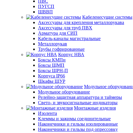
ПВС
ПУГСП
ШВВП
Кабеленесущие системы
Аксессуары для крепления металлорукава
Аксессуары для труб ПВХ
Арматура для СИП
Кабель-каналы магистральные
Металлорукав
Трубы гофрированные
Корпус НВА
Боксы КМПн
Боксы ЩМП
Боксы ЩРН-П
Корпуса IP66
Шкафы ЩУР
Модульное оборудован
Модульное оборудование
Релейно-защитная аппаратура и таймеры
Свето- и звукосигнальные индикаторы
Монтажные изделия
Изолента
Клеммы и зажимы соединительные
Наконечники и гильзы изолированные
Наконечники и гильзы под опрессовку