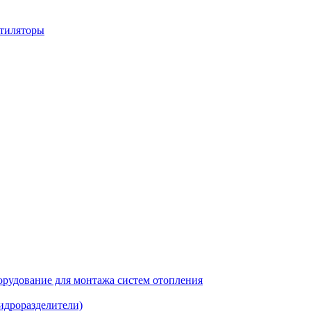
нтиляторы
рудование для монтажа систем отопления
идроразделители)