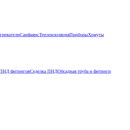
греватели
Санфаянс
Теплоизоляция
Приборы
Хомуты
 ПНД фитингов
Седелка ПНД
Обсадная труба и фитинги