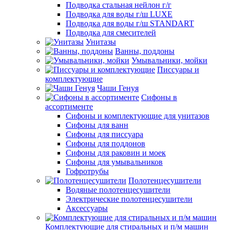
Подводка стальная нейлон г/г
Подводка для воды г/ш LUXE
Подводка для воды г/ш STANDART
Подводка для смесителей
Унитазы
Ванны, поддоны
Умывальники, мойки
Писсуары и
комплектующие
Чаши Генуя
Сифоны в
ассортименте
Сифоны и комплектующие для унитазов
Сифоны для ванн
Сифоны для писсуара
Сифоны для поддонов
Сифоны для раковин и моек
Сифоны для умывальников
Гофротрубы
Полотенцесушители
Водяные полотенцесушители
Электрические полотенцесушители
Аксессуары
Комплектующие для стиральных и п/м машин