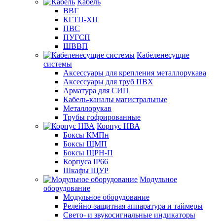
Кабель
ВВГ
КГТП-ХП
ПВС
ПУГСП
ШВВП
Кабеленесущие
системы
Аксессуары для крепления металлорукава
Аксессуары для труб ПВХ
Арматура для СИП
Кабель-каналы магистральные
Металлорукав
Трубы гофрированные
Корпус НВА
Боксы КМПн
Боксы ЩМП
Боксы ЩРН-П
Корпуса IP66
Шкафы ЩУР
Модульное
оборудование
Модульное оборудование
Релейно-защитная аппаратура и таймеры
Свето- и звукосигнальные индикаторы