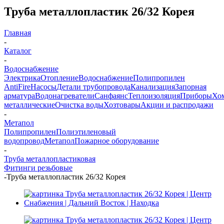
Труба металлопластик 26/32 Корея
Главная
-
Каталог
-
Водоснабжение
Электрика
Отопление
Водоснабжение
Полипропилен
AntiFire
Насосы
Детали трубопровода
Канализация
Запорная
арматура
Водонагреватели
Санфаянс
Теплоизоляция
Приборы
Хо
металлические
Очистка воды
Хозтовары
Акции и распродажи
-
Метапол
Полипропилен
Полиэтиленовый
водопровод
Метапол
Пожарное оборудование
-
Труба металлопластиковая
Фитинги резьбовые
-
Труба металлопластик 26/32 Корея