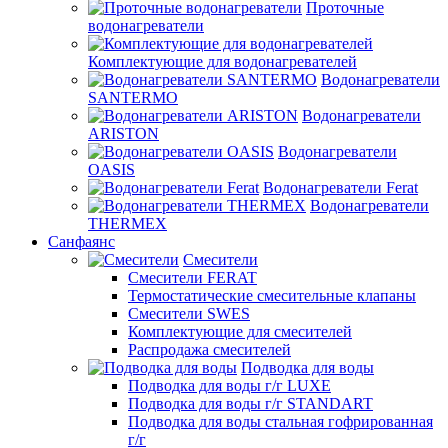
Проточные
водонагреватели
Комплектующие для водонагревателей
Водонагреватели
SANTERMO
Водонагреватели
ARISTON
Водонагреватели
OASIS
Водонагреватели Ferat
Водонагреватели
THERMEX
Санфаянс
Смесители
Смесители FERAT
Термостатические смесительные клапаны
Смесители SWES
Комплектующие для смесителей
Распродажа смесителей
Подводка для воды
Подводка для воды г/г LUXE
Подводка для воды г/г STANDART
Подводка для воды стальная гофрированная
г/г