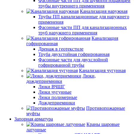
Фасонные части ПП для шумопоглощающей
трубы внутреннего применения
Канализация наружная
Трубы ПП канализационные для наружнего
применения
Фасонные части ПП для канализационных
труб наружнего применения
Канализация
гофрированная
Дренаж в геотекстиле
Труба двухстойная гофрированная
Фасонные части для двухслойной
гофрированной трубы
Канализация чугунная
Люки,
дождеприемники
Люки ВЧШГ
Люки чугунные
Люки полимерные
Дождеприемники
Противопожарные
муфты
Запорная арматура
Краны шаровые
латунные