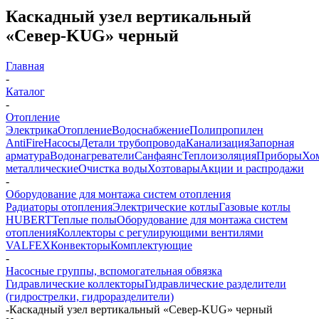
Каскадный узел вертикальный
«Север-KUG» черный
Главная
-
Каталог
-
Отопление
Электрика
Отопление
Водоснабжение
Полипропилен
AntiFire
Насосы
Детали трубопровода
Канализация
Запорная
арматура
Водонагреватели
Санфаянс
Теплоизоляция
Приборы
Хо
металлические
Очистка воды
Хозтовары
Акции и распродажи
-
Оборудование для монтажа систем отопления
Радиаторы отопления
Электрические котлы
Газовые котлы
HUBERT
Теплые полы
Оборудование для монтажа систем
отопления
Коллекторы с регулирующими вентилями
VALFEX
Конвекторы
Комплектующие
-
Насосные группы, вспомогательная обвязка
Гидравлические коллекторы
Гидравлические разделители
(гидрострелки, гидроразделители)
-
Каскадный узел вертикальный «Север-KUG» черный