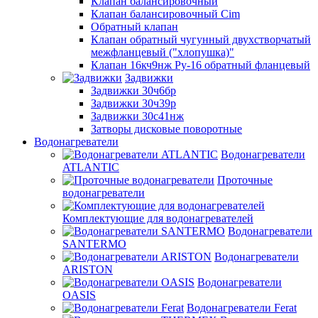
Клапан балансировочный
Клапан балансировочный Cim
Обратный клапан
Клапан обратный чугунный двухстворчатый
межфланцевый ("хлопушка)"
Клапан 16кч9нж Ру-16 обратный фланцевый
Задвижки
Задвижки 30ч6бр
Задвижки 30ч39р
Задвижки 30с41нж
Затворы дисковые поворотные
Водонагреватели
Водонагреватели
ATLANTIC
Проточные
водонагреватели
Комплектующие для водонагревателей
Водонагреватели
SANTERMO
Водонагреватели
ARISTON
Водонагреватели
OASIS
Водонагреватели Ferat