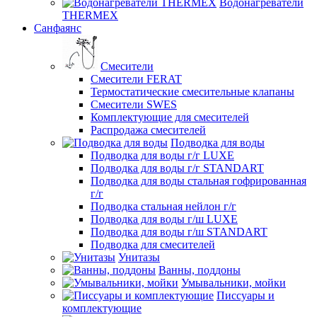
Водонагреватели
THERMEX
Санфаянс
Смесители
Смесители FERAT
Термостатические смесительные клапаны
Смесители SWES
Комплектующие для смесителей
Распродажа смесителей
Подводка для воды
Подводка для воды г/г LUXE
Подводка для воды г/г STANDART
Подводка для воды стальная гофрированная
г/г
Подводка стальная нейлон г/г
Подводка для воды г/ш LUXE
Подводка для воды г/ш STANDART
Подводка для смесителей
Унитазы
Ванны, поддоны
Умывальники, мойки
Писсуары и
комплектующие