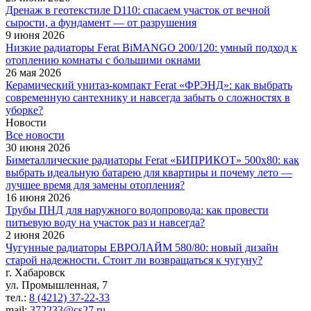
Дренаж в геотекстиле D110: спасаем участок от вечной
сырости, а фундамент — от разрушения
9 июня 2026
Низкие радиаторы Ferat BiMANGO 200/120: умный подход к
отоплению комнаты с большими окнами
26 мая 2026
Керамический унитаз-компакт Ferat «ФРЭНД»: как выбрать
современную сантехнику и навсегда забыть о сложностях в
уборке?
Новости
Все новости
30 июня 2026
Биметаллические радиаторы Ferat «БИПРИКОТ» 500x80: как
выбрать идеальную батарею для квартиры и почему лето —
лучшее время для замены отопления?
16 июня 2026
Трубы ПНД для наружного водопровода: как провести
питьевую воду на участок раз и навсегда?
2 июня 2026
Чугунные радиаторы ЕВРОЛАЙМ 580/80: новый дизайн
старой надежности. Стоит ли возвращаться к чугуну?
г. Хабаровск
ул. Промышленная, 7
тел.:
8 (4212) 37-22-33
mail:
372233@cs27.ru