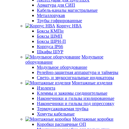
Арматура для СИП
Кабель-каналы магистральные
Металлорукав
Трубы гофрированные
Корпус НВА
Боксы КМПн
Боксы ЩМП
Боксы ЩРН-П
Корпуса IP66
Шкафы ЩУР
Модульное
оборудование
Модульное оборудование
Релейно-защитная аппаратура и таймеры
Свето- и звукосигнальные индикаторы
Монтажные изделия
Изолента
Клеммы и зажимы соединительные
Наконечники и гильзы изолированные
Наконечники и гильзы под опрессовку
Термоусаживаемая трубка
Хомуты кабельные
Монтажные коробки
Коробки распаячные ОП