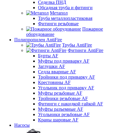
Седелка ПНД
Обсадная труба и фитинги
Метапол
Труба металлопластиковая
Фитинги резьбовые
Пожарное
оборудование
Полипропилен AntiFire
Трубы AntiFire
Фитинги AntiFire
Бурты AF
Муфты под приварку AF
Заглушки AF
Седла вварные AF
Тройники под приварку AF
Крестовины AF
Угольник под приварку AF
Муфты резьбовые AF
Тройники резьбовые AF
Фитинги с накидкой гайкой AF
Муфты разъемные AF
Угольники резьбовые AF
Краны шаровые AF
Насосы