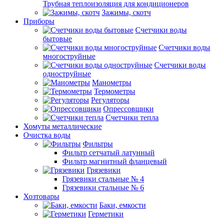
Трубная теплоизоляция для кондиционеров
Зажимы, скотч
Приборы
Счетчики воды
бытовые
Счетчики воды
многоструйные
Счетчики воды
одноструйные
Манометры
Термометры
Регуляторы
Опрессовщики
Счетчики тепла
Хомуты металлические
Очистка воды
Фильтры
Фильтр сетчатый латунный
Фильтр магнитный фланцевый
Грязевики
Грязевики стальные № 4
Грязевики стальные № 6
Хозтовары
Баки, емкости
Герметики