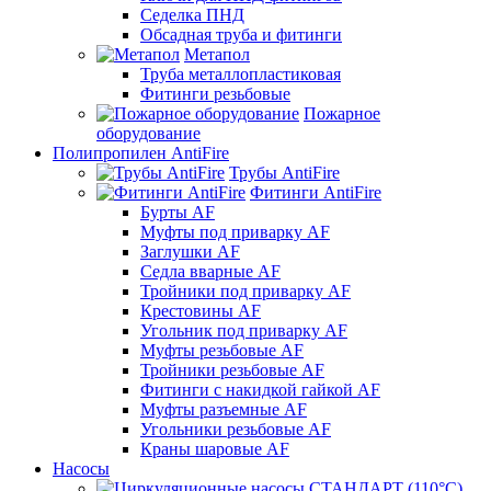
Седелка ПНД
Обсадная труба и фитинги
Метапол
Труба металлопластиковая
Фитинги резьбовые
Пожарное
оборудование
Полипропилен AntiFire
Трубы AntiFire
Фитинги AntiFire
Бурты AF
Муфты под приварку AF
Заглушки AF
Седла вварные AF
Тройники под приварку AF
Крестовины AF
Угольник под приварку AF
Муфты резьбовые AF
Тройники резьбовые AF
Фитинги с накидкой гайкой AF
Муфты разъемные AF
Угольники резьбовые AF
Краны шаровые AF
Насосы