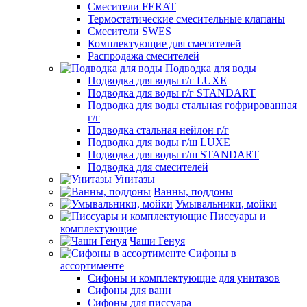
Смесители FERAT
Термостатические смесительные клапаны
Смесители SWES
Комплектующие для смесителей
Распродажа смесителей
Подводка для воды
Подводка для воды г/г LUXE
Подводка для воды г/г STANDART
Подводка для воды стальная гофрированная
г/г
Подводка стальная нейлон г/г
Подводка для воды г/ш LUXE
Подводка для воды г/ш STANDART
Подводка для смесителей
Унитазы
Ванны, поддоны
Умывальники, мойки
Писсуары и
комплектующие
Чаши Генуя
Сифоны в
ассортименте
Сифоны и комплектующие для унитазов
Сифоны для ванн
Сифоны для писсуара