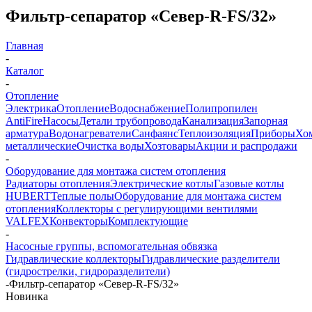
Фильтр-сепаратор «Север-R-FS/32»
Главная
-
Каталог
-
Отопление
Электрика
Отопление
Водоснабжение
Полипропилен
AntiFire
Насосы
Детали трубопровода
Канализация
Запорная
арматура
Водонагреватели
Санфаянс
Теплоизоляция
Приборы
Хо
металлические
Очистка воды
Хозтовары
Акции и распродажи
-
Оборудование для монтажа систем отопления
Радиаторы отопления
Электрические котлы
Газовые котлы
HUBERT
Теплые полы
Оборудование для монтажа систем
отопления
Коллекторы с регулирующими вентилями
VALFEX
Конвекторы
Комплектующие
-
Насосные группы, вспомогательная обвязка
Гидравлические коллекторы
Гидравлические разделители
(гидрострелки, гидроразделители)
-
Фильтр-сепаратор «Север-R-FS/32»
Новинка