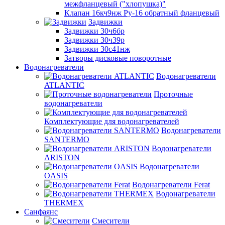
межфланцевый ("хлопушка)"
Клапан 16кч9нж Ру-16 обратный фланцевый
Задвижки
Задвижки 30ч6бр
Задвижки 30ч39р
Задвижки 30с41нж
Затворы дисковые поворотные
Водонагреватели
Водонагреватели
ATLANTIC
Проточные
водонагреватели
Комплектующие для водонагревателей
Водонагреватели
SANTERMO
Водонагреватели
ARISTON
Водонагреватели
OASIS
Водонагреватели Ferat
Водонагреватели
THERMEX
Санфаянс
Смесители