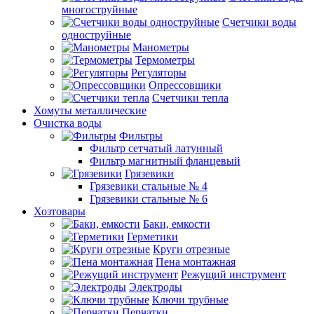
многоструйные
Счетчики воды
одноструйные
Манометры
Термометры
Регуляторы
Опрессовщики
Счетчики тепла
Хомуты металлические
Очистка воды
Фильтры
Фильтр сетчатый латунный
Фильтр магнитный фланцевый
Грязевики
Грязевики стальные № 4
Грязевики стальные № 6
Хозтовары
Баки, емкости
Герметики
Круги отрезные
Пена монтажная
Режущий инструмент
Электроды
Ключи трубные
Перчатки