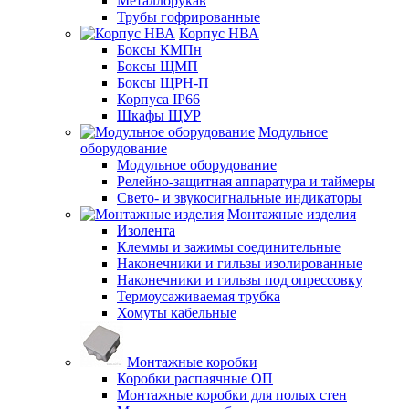
Металлорукав
Трубы гофрированные
Корпус НВА
Боксы КМПн
Боксы ЩМП
Боксы ЩРН-П
Корпуса IP66
Шкафы ЩУР
Модульное
оборудование
Модульное оборудование
Релейно-защитная аппаратура и таймеры
Свето- и звукосигнальные индикаторы
Монтажные изделия
Изолента
Клеммы и зажимы соединительные
Наконечники и гильзы изолированные
Наконечники и гильзы под опрессовку
Термоусаживаемая трубка
Хомуты кабельные
Монтажные коробки
Коробки распаячные ОП
Монтажные коробки для полых стен