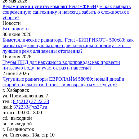
26 мая 2026
Керамический унитаз-компакт Ferat «ФРЭНД»: как выбрать
современную сантехнику и навсегда забыть о сложностях в
уборке?
Новости
Все новости
30 июня 2026
Биметаллические радиаторы Ferat «БИПРИКОТ» 500x80: как
выбрать идеальную батарею для квартиры и почему лето —
лучшее время для замены отопления?
16 июня 2026
Трубы ПНД для наружного водопровода: как провести
питьевую воду на участок раз и навсегда?
2 июня 2026
Чугунные радиаторы ЕВРОЛАЙМ 580/80: новый дизайн
старой надежности. Стоит ли возвращаться к чугуну?
г. Хабаровск
ул. Промышленная, 7
тел.:
8 (4212) 37-22-33
mail:
372233@cs27.ru
пн-пт.: 09.00-18.00
сб.: выходной
вс.: выходной
г. Владивосток
ул. Снеговая, 18а, стр.10