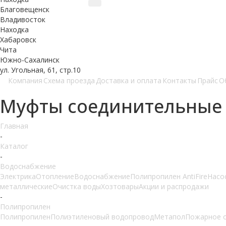
Благовещенск
Владивосток
Находка
Хабаровск
Чита
Южно-Сахалинск
ул. Угольная, 61, стр.10
Компания
Схема проезда
Доставка и оплата
Контакты
Прайс
О
Муфты соединительные F
Главная
-
Каталог
-
Водоснабжение
Электрика
Отопление
Водоснабжение
Полипропилен AntiFire
Насо
металлические
Очистка воды
Хозтовары
Акции и распродажи
-
Полипропилен
Полипропилен
Полиэтиленовый водопровод
Метапол
Пожарное 