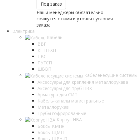
Под заказ
Наши менеджеры обязательно
свяжутся с вами и уточнят условия
заказа
Электрика
Кабель
ВВГ
КГТП-ХП
ПВС
ПУГСП
ШВВП
Кабеленесущие системы
Аксессуары для крепления металлорукава
Аксессуары для труб ПВХ
Арматура для СИП
Кабель-каналы магистральные
Металлорукав
Трубы гофрированные
Корпус НВА
Боксы КМПн
Боксы ЩМП
Боксы ЩРН-П