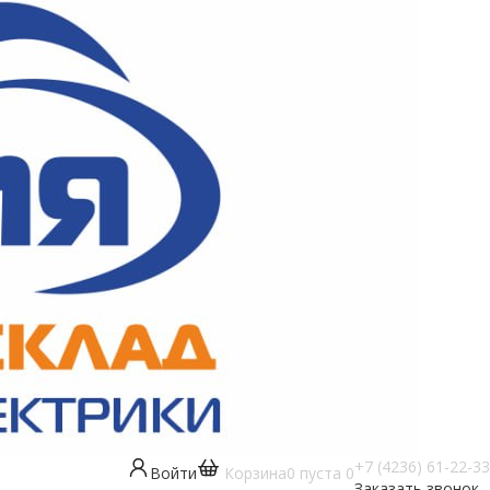
+7 (4236) 61-22-33
Войти
Корзина
0
пуста
0
Заказать звонок