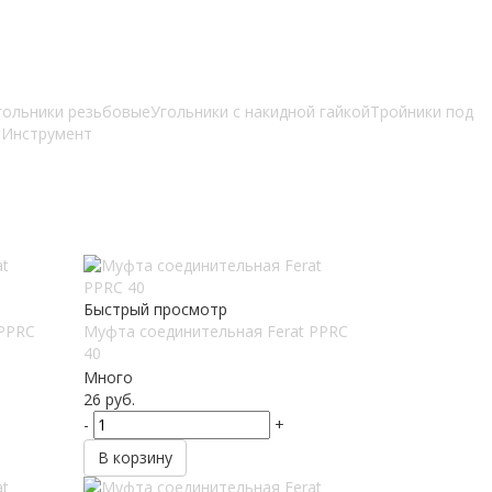
гольники резьбовые
Угольники с накидной гайкой
Тройники под
я
Инструмент
Быстрый просмотр
 PPRC
Муфта соединительная Ferat PPRC
40
Много
26
руб.
-
+
В корзину