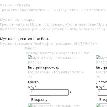
-
Фитинги PPR FERAT
Труба PPR FERAT
Фитинги PPR FERAT
Трубы PPR Blue Ocean
Фитин
-
Муфты под приварку
Крестовины Ferat
Муфты под приварку
Муфты резьбовые
Муфт
приварку
Тройники резьбовые
Тройник с накидной гайкой
Краны 
-
Муфты соединительные Ferat
Муфты переходные Ferat
Муфта переходная ВНУТР/НАРУЖ
Фильтр
По популярности
По алфавиту
По цене
Быстрый просмотр
Быстр
Муфта соединительная Ferat PPRC
Муфта
20
25
Много
Доста
6
руб.
8
руб.
-
+
-
В корзину
В ко