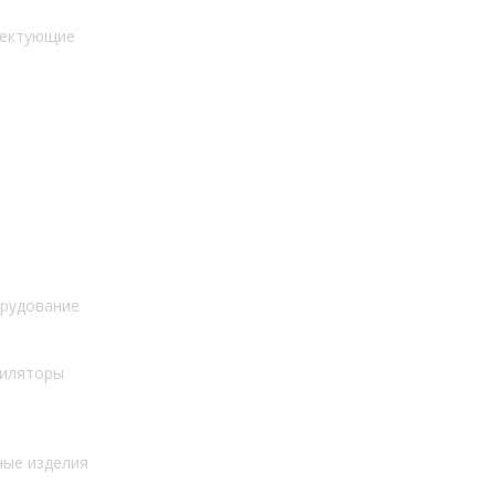
лектующие
рудование
тиляторы
ные изделия