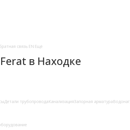
братная связь
EN
Ещё
erat в Находке
сы
Детали трубопровода
Канализация
Запорная арматура
Водонаг
оборудование