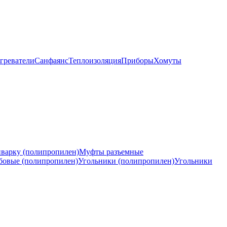
греватели
Санфаянс
Теплоизоляция
Приборы
Хомуты
варку (полипропилен)
Муфты разъемные
бовые (полипропилен)
Угольники (полипропилен)
Угольники