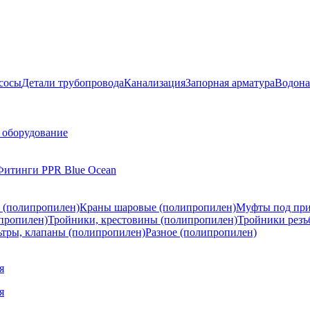
сосы
Детали трубопровода
Канализация
Запорная арматура
Водона
 оборудование
Фитинги PPR Blue Ocean
 (полипропилен)
Краны шаровые (полипропилен)
Муфты под при
пропилен)
Тройники, крестовины (полипропилен)
Тройники резъ
тры, клапаны (полипропилен)
Разное (полипропилен)