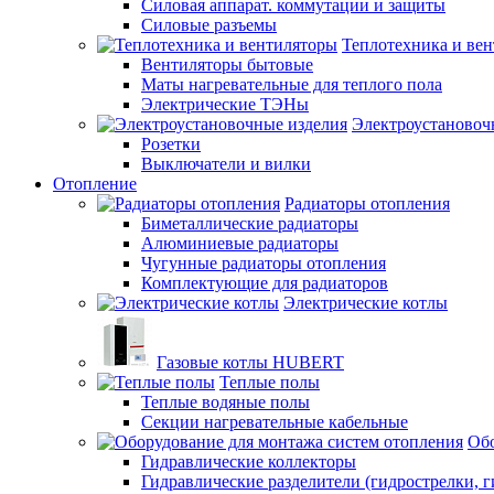
Силовая аппарат. коммутации и защиты
Силовые разъемы
Теплотехника и ве
Вентиляторы бытовые
Маты нагревательные для теплого пола
Электрические ТЭНы
Электроустановоч
Розетки
Выключатели и вилки
Отопление
Радиаторы отопления
Биметаллические радиаторы
Алюминиевые радиаторы
Чугунные радиаторы отопления
Комплектующие для радиаторов
Электрические котлы
Газовые котлы HUBERT
Теплые полы
Теплые водяные полы
Секции нагревательные кабельные
Обо
Гидравлические коллекторы
Гидравлические разделители (гидрострелки, г