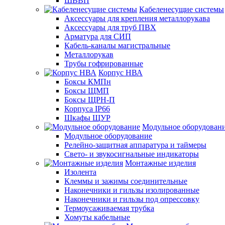
ШВВП
Кабеленесущие системы
Аксессуары для крепления металлорукава
Аксессуары для труб ПВХ
Арматура для СИП
Кабель-каналы магистральные
Металлорукав
Трубы гофрированные
Корпус НВА
Боксы КМПн
Боксы ЩМП
Боксы ЩРН-П
Корпуса IP66
Шкафы ЩУР
Модульное оборудован
Модульное оборудование
Релейно-защитная аппаратура и таймеры
Свето- и звукосигнальные индикаторы
Монтажные изделия
Изолента
Клеммы и зажимы соединительные
Наконечники и гильзы изолированные
Наконечники и гильзы под опрессовку
Термоусаживаемая трубка
Хомуты кабельные