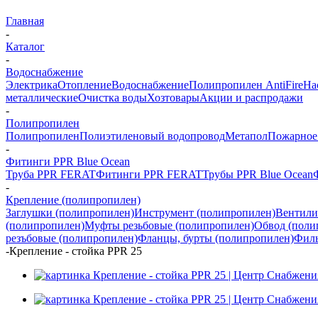
Главная
-
Каталог
-
Водоснабжение
Электрика
Отопление
Водоснабжение
Полипропилен AntiFire
На
металлические
Очистка воды
Хозтовары
Акции и распродажи
-
Полипропилен
Полипропилен
Полиэтиленовый водопровод
Метапол
Пожарное
-
Фитинги PPR Blue Ocean
Труба PPR FERAT
Фитинги PPR FERAT
Трубы PPR Blue Ocean
-
Крепление (полипропилен)
Заглушки (полипропилен)
Инструмент (полипропилен)
Вентили
(полипропилен)
Муфты резьбовые (полипропилен)
Обвод (поли
резъбовые (полипропилен)
Фланцы, бурты (полипропилен)
Филь
-
Крепление - стойка PPR 25