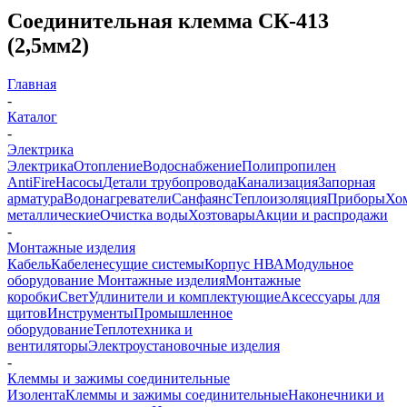
Соединительная клемма СК-413
(2,5мм2)
Главная
-
Каталог
-
Электрика
Электрика
Отопление
Водоснабжение
Полипропилен
AntiFire
Насосы
Детали трубопровода
Канализация
Запорная
арматура
Водонагреватели
Санфаянс
Теплоизоляция
Приборы
Хо
металлические
Очистка воды
Хозтовары
Акции и распродажи
-
Монтажные изделия
Кабель
Кабеленесущие системы
Корпус НВА
Модульное
оборудование
Монтажные изделия
Монтажные
коробки
Свет
Удлинители и комплектующие
Аксессуары для
щитов
Инструменты
Промышленное
оборудование
Теплотехника и
вентиляторы
Электроустановочные изделия
-
Клеммы и зажимы соединительные
Изолента
Клеммы и зажимы соединительные
Наконечники и