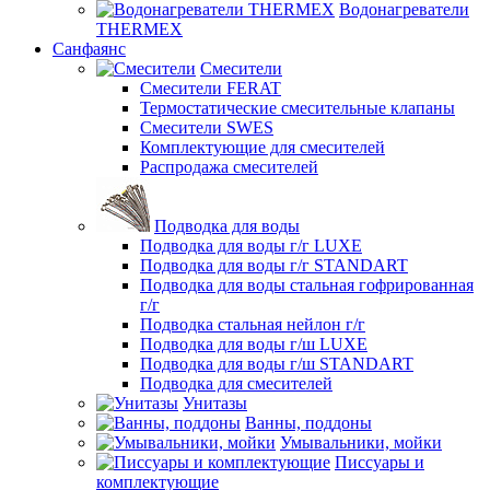
Водонагреватели
THERMEX
Санфаянс
Смесители
Смесители FERAT
Термостатические смесительные клапаны
Смесители SWES
Комплектующие для смесителей
Распродажа смесителей
Подводка для воды
Подводка для воды г/г LUXE
Подводка для воды г/г STANDART
Подводка для воды стальная гофрированная
г/г
Подводка стальная нейлон г/г
Подводка для воды г/ш LUXE
Подводка для воды г/ш STANDART
Подводка для смесителей
Унитазы
Ванны, поддоны
Умывальники, мойки
Писсуары и
комплектующие