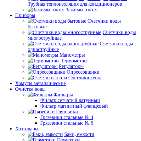
Трубная теплоизоляция для кондиционеров
Зажимы, скотч
Приборы
Счетчики воды
бытовые
Счетчики воды
многоструйные
Счетчики воды
одноструйные
Манометры
Термометры
Регуляторы
Опрессовщики
Счетчики тепла
Хомуты металлические
Очистка воды
Фильтры
Фильтр сетчатый латунный
Фильтр магнитный фланцевый
Грязевики
Грязевики стальные № 4
Грязевики стальные № 6
Хозтовары
Баки, емкости
Герметики