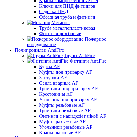
Краны компрессионные ПЭ
Ключи для ПНД фитингов
Седелка ПНД
Обсадная труба и фитинги
Метапол
Труба металлопластиковая
Фитинги резьбовые
Пожарное
оборудование
Полипропилен AntiFire
Трубы AntiFire
Фитинги AntiFire
Бурты AF
Муфты под приварку AF
Заглушки AF
Седла вварные AF
Тройники под приварку AF
Крестовины AF
Угольник под приварку AF
Муфты резьбовые AF
Тройники резьбовые AF
Фитинги с накидкой гайкой AF
Муфты разъемные AF
Угольники резьбовые AF
Краны шаровые AF