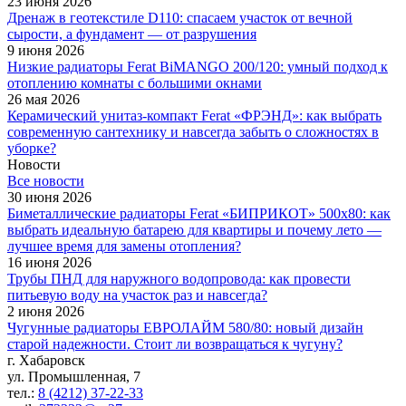
23 июня 2026
Дренаж в геотекстиле D110: спасаем участок от вечной
сырости, а фундамент — от разрушения
9 июня 2026
Низкие радиаторы Ferat BiMANGO 200/120: умный подход к
отоплению комнаты с большими окнами
26 мая 2026
Керамический унитаз-компакт Ferat «ФРЭНД»: как выбрать
современную сантехнику и навсегда забыть о сложностях в
уборке?
Новости
Все новости
30 июня 2026
Биметаллические радиаторы Ferat «БИПРИКОТ» 500x80: как
выбрать идеальную батарею для квартиры и почему лето —
лучшее время для замены отопления?
16 июня 2026
Трубы ПНД для наружного водопровода: как провести
питьевую воду на участок раз и навсегда?
2 июня 2026
Чугунные радиаторы ЕВРОЛАЙМ 580/80: новый дизайн
старой надежности. Стоит ли возвращаться к чугуну?
г. Хабаровск
ул. Промышленная, 7
тел.:
8 (4212) 37-22-33