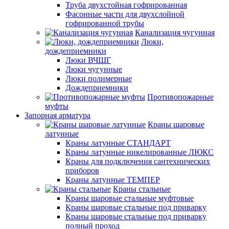
Труба двухстойная гофрированная
Фасонные части для двухслойной
гофрированной трубы
Канализация чугунная
Люки,
дождеприемники
Люки ВЧШГ
Люки чугунные
Люки полимерные
Дождеприемники
Противопожарные
муфты
Запорная арматура
Краны шаровые
латунные
Краны латунные СТАНДАРТ
Краны латунные никелированные ЛЮКС
Краны для подключения сантехнических
приборов
Краны латунные ТЕМПЕР
Краны стальные
Краны шаровые стальные муфтовые
Краны шаровые стальные под приварку
Краны шаровые стальные под приварку
полный проход