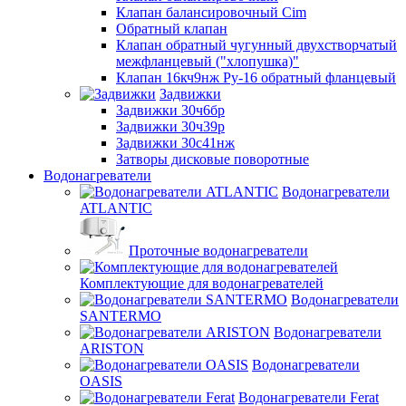
Клапан балансировочный Cim
Обратный клапан
Клапан обратный чугунный двухстворчатый
межфланцевый ("хлопушка)"
Клапан 16кч9нж Ру-16 обратный фланцевый
Задвижки
Задвижки 30ч6бр
Задвижки 30ч39р
Задвижки 30с41нж
Затворы дисковые поворотные
Водонагреватели
Водонагреватели
ATLANTIC
Проточные водонагреватели
Комплектующие для водонагревателей
Водонагреватели
SANTERMO
Водонагреватели
ARISTON
Водонагреватели
OASIS
Водонагреватели Ferat