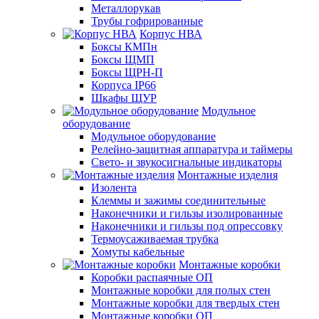
Металлорукав
Трубы гофрированные
Корпус НВА
Боксы КМПн
Боксы ЩМП
Боксы ЩРН-П
Корпуса IP66
Шкафы ЩУР
Модульное
оборудование
Модульное оборудование
Релейно-защитная аппаратура и таймеры
Свето- и звукосигнальные индикаторы
Монтажные изделия
Изолента
Клеммы и зажимы соединительные
Наконечники и гильзы изолированные
Наконечники и гильзы под опрессовку
Термоусаживаемая трубка
Хомуты кабельные
Монтажные коробки
Коробки распаячные ОП
Монтажные коробки для полых стен
Монтажные коробки для твердых стен
Монтажные коробки ОП