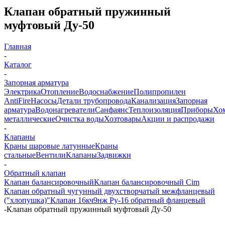
Клапан обратный пружинный
муфтовый Ду-50
Главная
-
Каталог
-
Запорная арматура
Электрика
Отопление
Водоснабжение
Полипропилен
AntiFire
Насосы
Детали трубопровода
Канализация
Запорная
арматура
Водонагреватели
Санфаянс
Теплоизоляция
Приборы
Хо
металлические
Очистка воды
Хозтовары
Акции и распродажи
-
Клапаны
Краны шаровые латунные
Краны
стальные
Вентили
Клапаны
Задвижки
-
Обратный клапан
Клапан балансировочный
Клапан балансировочный Cim
Клапан обратный чугунный двухстворчатый межфланцевый
("хлопушка)"
Клапан 16кч9нж Ру-16 обратный фланцевый
-
Клапан обратный пружинный муфтовый Ду-50