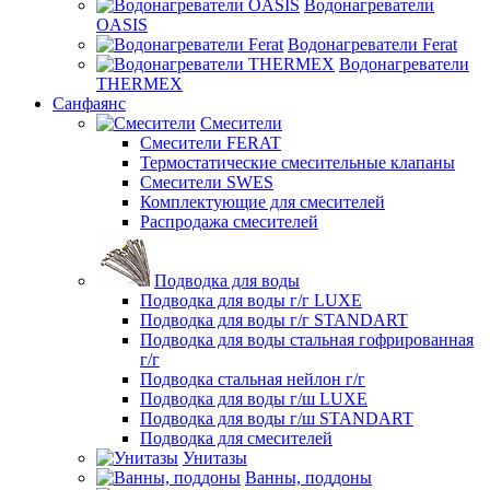
Водонагреватели
OASIS
Водонагреватели Ferat
Водонагреватели
THERMEX
Санфаянс
Смесители
Смесители FERAT
Термостатические смесительные клапаны
Смесители SWES
Комплектующие для смесителей
Распродажа смесителей
Подводка для воды
Подводка для воды г/г LUXE
Подводка для воды г/г STANDART
Подводка для воды стальная гофрированная
г/г
Подводка стальная нейлон г/г
Подводка для воды г/ш LUXE
Подводка для воды г/ш STANDART
Подводка для смесителей
Унитазы
Ванны, поддоны