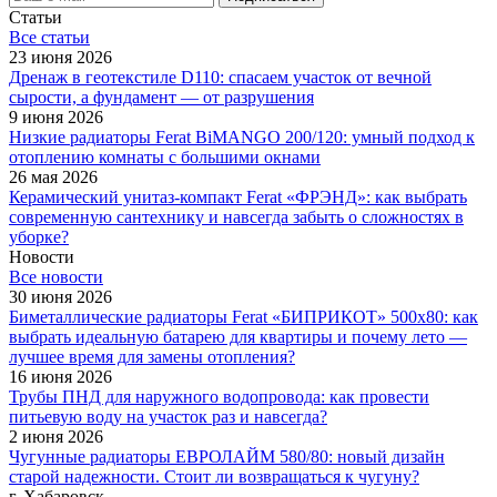
Статьи
Все cтатьи
23 июня 2026
Дренаж в геотекстиле D110: спасаем участок от вечной
сырости, а фундамент — от разрушения
9 июня 2026
Низкие радиаторы Ferat BiMANGO 200/120: умный подход к
отоплению комнаты с большими окнами
26 мая 2026
Керамический унитаз-компакт Ferat «ФРЭНД»: как выбрать
современную сантехнику и навсегда забыть о сложностях в
уборке?
Новости
Все новости
30 июня 2026
Биметаллические радиаторы Ferat «БИПРИКОТ» 500x80: как
выбрать идеальную батарею для квартиры и почему лето —
лучшее время для замены отопления?
16 июня 2026
Трубы ПНД для наружного водопровода: как провести
питьевую воду на участок раз и навсегда?
2 июня 2026
Чугунные радиаторы ЕВРОЛАЙМ 580/80: новый дизайн
старой надежности. Стоит ли возвращаться к чугуну?
г. Хабаровск