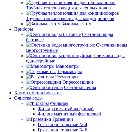
Трубная теплоизоляция для теплых полов
Трубная теплоизоляция для кондиционеров
Зажимы, скотч
Приборы
Счетчики воды
бытовые
Счетчики воды
многоструйные
Счетчики воды
одноструйные
Манометры
Термометры
Регуляторы
Опрессовщики
Счетчики тепла
Хомуты металлические
Очистка воды
Фильтры
Фильтр сетчатый латунный
Фильтр магнитный фланцевый
Грязевики
Грязевики стальные № 4
Грязевики стальные № 6