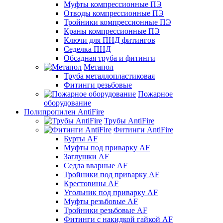
Муфты компрессионные ПЭ
Отводы компрессионные ПЭ
Тройники компрессионные ПЭ
Краны компрессионные ПЭ
Ключи для ПНД фитингов
Седелка ПНД
Обсадная труба и фитинги
Метапол
Труба металлопластиковая
Фитинги резьбовые
Пожарное
оборудование
Полипропилен AntiFire
Трубы AntiFire
Фитинги AntiFire
Бурты AF
Муфты под приварку AF
Заглушки AF
Седла вварные AF
Тройники под приварку AF
Крестовины AF
Угольник под приварку AF
Муфты резьбовые AF
Тройники резьбовые AF
Фитинги с накидкой гайкой AF