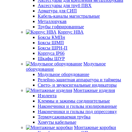
Аксессуары для крепления металлорукава
Аксессуары для труб ПВХ
Арматура для СИП
Кабель-каналы магистральные
Металлорукав
Трубы гофрированные
Корпус НВА
Боксы КМПн
Боксы ЩМП
Боксы ЩРН-П
Корпуса IP66
Шкафы ЩУР
Модульное
оборудование
Модульное оборудование
Релейно-защитная аппаратура и таймеры
Свето- и звукосигнальные индикаторы
Монтажные изделия
Изолента
Клеммы и зажимы соединительные
Наконечники и гильзы изолированные
Наконечники и гильзы под опрессовку
Термоусаживаемая трубка
Хомуты кабельные
Монтажные коробки