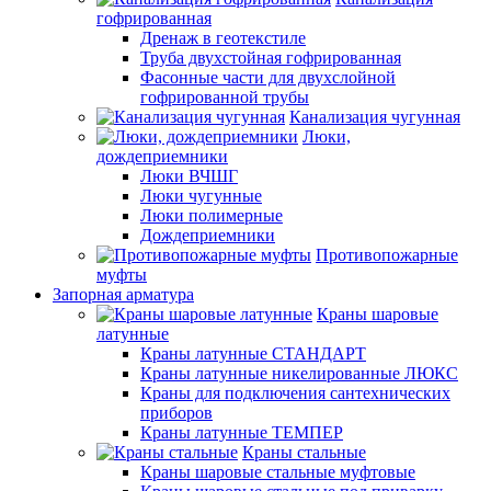
гофрированная
Дренаж в геотекстиле
Труба двухстойная гофрированная
Фасонные части для двухслойной
гофрированной трубы
Канализация чугунная
Люки,
дождеприемники
Люки ВЧШГ
Люки чугунные
Люки полимерные
Дождеприемники
Противопожарные
муфты
Запорная арматура
Краны шаровые
латунные
Краны латунные СТАНДАРТ
Краны латунные никелированные ЛЮКС
Краны для подключения сантехнических
приборов
Краны латунные ТЕМПЕР
Краны стальные
Краны шаровые стальные муфтовые