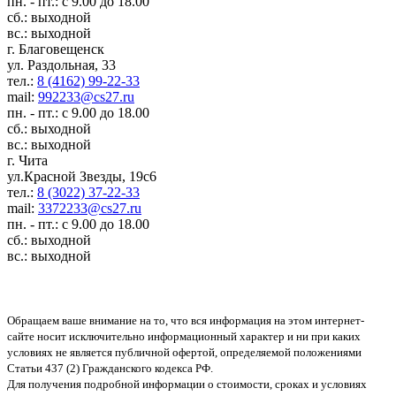
пн. - пт.: с 9.00 до 18.00
сб.: выходной
вс.: выходной
г. Благовещенск
ул. Раздольная, 33
тел.:
8 (4162) 99-22-33
mail:
992233@cs27.ru
пн. - пт.: с 9.00 до 18.00
сб.: выходной
вс.: выходной
г. Чита
ул.Красной Звезды, 19с6
тел.:
8 (3022) 37-22-33
mail:
3372233@cs27.ru
пн. - пт.: с 9.00 до 18.00
сб.: выходной
вс.: выходной
Обращаем ваше внимание на то, что вся информация на этом интернет-
сайте носит исключительно информационный характер и ни при каких
условиях не является публичной офертой, определяемой положениями
Статьи 437 (2) Гражданского кодекса РФ.
Для получения подробной информации о стоимости, сроках и условиях