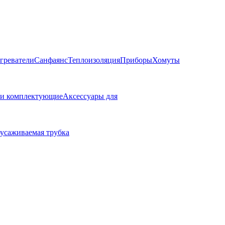
греватели
Санфаянс
Теплоизоляция
Приборы
Хомуты
 и комплектующие
Аксессуары для
усаживаемая трубка