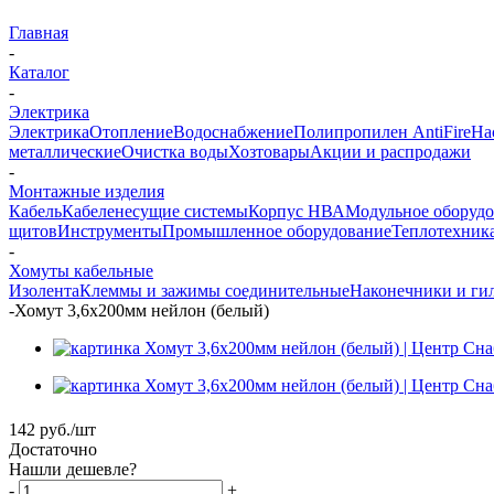
Главная
-
Каталог
-
Электрика
Электрика
Отопление
Водоснабжение
Полипропилен AntiFire
На
металлические
Очистка воды
Хозтовары
Акции и распродажи
-
Монтажные изделия
Кабель
Кабеленесущие системы
Корпус НВА
Модульное оборуд
щитов
Инструменты
Промышленное оборудование
Теплотехник
-
Хомуты кабельные
Изолента
Клеммы и зажимы соединительные
Наконечники и ги
-
Хомут 3,6х200мм нейлон (белый)
142
руб.
/шт
Достаточно
Нашли дешевле?
-
+