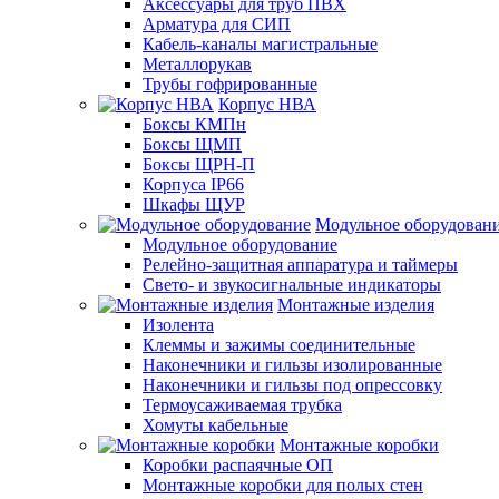
Аксессуары для труб ПВХ
Арматура для СИП
Кабель-каналы магистральные
Металлорукав
Трубы гофрированные
Корпус НВА
Боксы КМПн
Боксы ЩМП
Боксы ЩРН-П
Корпуса IP66
Шкафы ЩУР
Модульное оборудован
Модульное оборудование
Релейно-защитная аппаратура и таймеры
Свето- и звукосигнальные индикаторы
Монтажные изделия
Изолента
Клеммы и зажимы соединительные
Наконечники и гильзы изолированные
Наконечники и гильзы под опрессовку
Термоусаживаемая трубка
Хомуты кабельные
Монтажные коробки
Коробки распаячные ОП
Монтажные коробки для полых стен