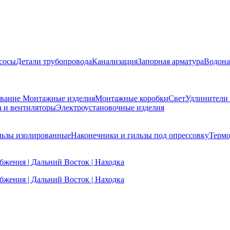
сосы
Детали трубопровода
Канализация
Запорная арматура
Водона
ование
Монтажные изделия
Монтажные коробки
Свет
Удлинители
а и вентиляторы
Электроустановочные изделия
льзы изолированные
Наконечники и гильзы под опрессовку
Термо