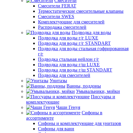
Смесители
Смесители FERAT
Термостатические смесительные клапаны
Смесители SWES
Комплектующие для смесителей
Распродажа смесителей
Подводка для воды
Подводка для воды г/г LUXE
Подводка для воды г/г STANDART
Подводка для воды стальная гофрированная
г/г
Подводка стальная нейлон г/г
Подводка для воды г/ш LUXE
Подводка для воды г/ш STANDART
Подводка для смесителей
Унитазы
Ванны, поддоны
Умывальники, мойки
Писсуары и
комплектующие
Чаши Генуя
Сифоны в
ассортименте
Сифоны и комплектующие для унитазов
Сифоны для ванн