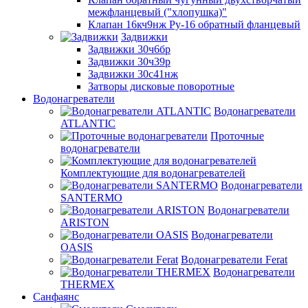
межфланцевый ("хлопушка)"
Клапан 16кч9нж Ру-16 обратный фланцевый
Задвижки
Задвижки 30ч6бр
Задвижки 30ч39р
Задвижки 30с41нж
Затворы дисковые поворотные
Водонагреватели
Водонагреватели
ATLANTIC
Проточные
водонагреватели
Комплектующие для водонагревателей
Водонагреватели
SANTERMO
Водонагреватели
ARISTON
Водонагреватели
OASIS
Водонагреватели Ferat
Водонагреватели
THERMEX
Санфаянс