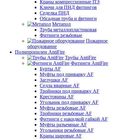
Краны компрессионные ПЭ
Ключи для ПНД фитингов
Седелка ПНД
Обсадная труба и фитинги
Метапол
Труба металлопластиковая
Фитинги резьбовые
Пожарное
оборудование
Полипропилен AntiFire
Трубы AntiFire
Фитинги AntiFire
Бурты AF
Муфты под приварку AF
Заглушки AF
Седла вварные AF
Тройники под приварку AF
Крестовины AF
Угольник под приварку AF
Муфты резьбовые AF
Тройники резьбовые AF
Фитинги с накидкой гайкой AF
Муфты разъемные AF
Угольники резьбовые AF
Краны шаровые AF