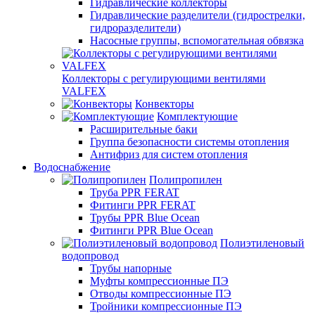
Гидравлические коллекторы
Гидравлические разделители (гидрострелки,
гидроразделители)
Насосные группы, вспомогательная обвязка
Коллекторы с регулирующими вентилями
VALFEX
Конвекторы
Комплектующие
Расширительные баки
Группа безопасности системы отопления
Антифриз для систем отопления
Водоснабжение
Полипропилен
Труба PPR FERAT
Фитинги PPR FERAT
Трубы PPR Blue Ocean
Фитинги PPR Blue Ocean
Полиэтиленовый
водопровод
Трубы напорные
Муфты компрессионные ПЭ
Отводы компрессионные ПЭ
Тройники компрессионные ПЭ