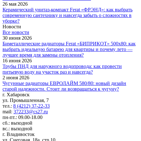
26 мая 2026
Керамический унитаз-компакт Ferat «ФРЭНД»: как выбрать
современную сантехнику и навсегда забыть о сложностях в
уборке?
Новости
Все новости
30 июня 2026
Биметаллические радиаторы Ferat «БИПРИКОТ» 500x80: как
выбрать идеальную батарею для квартиры и почему лето —
лучшее время для замены отопления?
16 июня 2026
Трубы ПНД для наружного водопровода: как провести
питьевую воду на участок раз и навсегда?
2 июня 2026
Чугунные радиаторы ЕВРОЛАЙМ 580/80: новый дизайн
старой надежности. Стоит ли возвращаться к чугуну?
г. Хабаровск
ул. Промышленная, 7
тел.:
8 (4212) 37-22-33
mail:
372233@cs27.ru
пн-пт.: 09.00-18.00
сб.: выходной
вс.: выходной
г. Владивосток
ул. Снеговая, 18а, стр.10