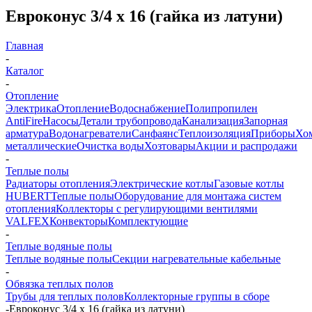
Евроконус 3/4 х 16 (гайка из латуни)
Главная
-
Каталог
-
Отопление
Электрика
Отопление
Водоснабжение
Полипропилен
AntiFire
Насосы
Детали трубопровода
Канализация
Запорная
арматура
Водонагреватели
Санфаянс
Теплоизоляция
Приборы
Хо
металлические
Очистка воды
Хозтовары
Акции и распродажи
-
Теплые полы
Радиаторы отопления
Электрические котлы
Газовые котлы
HUBERT
Теплые полы
Оборудование для монтажа систем
отопления
Коллекторы с регулирующими вентилями
VALFEX
Конвекторы
Комплектующие
-
Теплые водяные полы
Теплые водяные полы
Секции нагревательные кабельные
-
Обвязка теплых полов
Трубы для теплых полов
Коллекторные группы в сборе
-
Евроконус 3/4 х 16 (гайка из латуни)