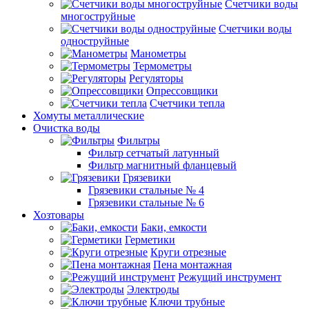
Счетчики воды
многоструйные
Счетчики воды
одноструйные
Манометры
Термометры
Регуляторы
Опрессовщики
Счетчики тепла
Хомуты металлические
Очистка воды
Фильтры
Фильтр сетчатый латунный
Фильтр магнитный фланцевый
Грязевики
Грязевики стальные № 4
Грязевики стальные № 6
Хозтовары
Баки, емкости
Герметики
Круги отрезные
Пена монтажная
Режущий инструмент
Электроды
Ключи трубные