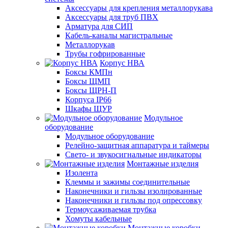
Аксессуары для крепления металлорукава
Аксессуары для труб ПВХ
Арматура для СИП
Кабель-каналы магистральные
Металлорукав
Трубы гофрированные
Корпус НВА
Боксы КМПн
Боксы ЩМП
Боксы ЩРН-П
Корпуса IP66
Шкафы ЩУР
Модульное
оборудование
Модульное оборудование
Релейно-защитная аппаратура и таймеры
Свето- и звукосигнальные индикаторы
Монтажные изделия
Изолента
Клеммы и зажимы соединительные
Наконечники и гильзы изолированные
Наконечники и гильзы под опрессовку
Термоусаживаемая трубка
Хомуты кабельные
Монтажные коробки