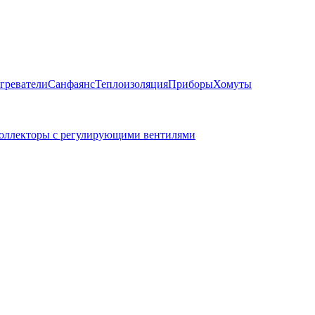
греватели
Санфаянс
Теплоизоляция
Приборы
Хомуты
оллекторы с регулирующими вентилями