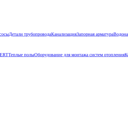
сосы
Детали трубопровода
Канализация
Запорная арматура
Водона
BERT
Теплые полы
Оборудование для монтажа систем отопления
К