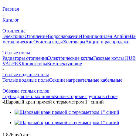
Главная
-
Каталог
-
Отопление
Электрика
Отопление
Водоснабжение
Полипропилен AntiFire
На
металлические
Очистка воды
Хозтовары
Акции и распродажи
-
Теплые полы
Радиаторы отопления
Электрические котлы
Газовые котлы HU
VALFEX
Конвекторы
Комплектующие
-
Теплые водяные полы
Теплые водяные полы
Секции нагревательные кабельные
-
Обвязка теплых полов
Трубы для теплых полов
Коллекторные группы в сборе
-
Шаровый кран прямой с термометром 1" синий
1 826
руб.
/шт