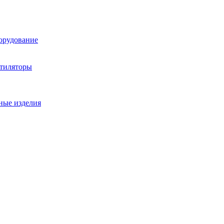
орудование
нтиляторы
ные изделия