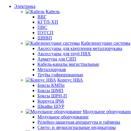
Электрика
Кабель
ВВГ
КГТП-ХП
ПВС
ПУГСП
ШВВП
Кабеленесущие системы
Аксессуары для крепления металлорукава
Аксессуары для труб ПВХ
Арматура для СИП
Кабель-каналы магистральные
Металлорукав
Трубы гофрированные
Корпус НВА
Боксы КМПн
Боксы ЩМП
Боксы ЩРН-П
Корпуса IP66
Шкафы ЩУР
Модульное оборудован
Модульное оборудование
Релейно-защитная аппаратура и таймеры
Свето- и звукосигнальные индикаторы