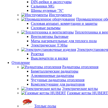
DIN-рейки и аксессуары
Сальники MG
Шины нулевые "N"
Инструменты
Промышленное об
Силовая аппарат. коммутации и защиты
Силовые разъемы
Теплотехника и ве
Вентиляторы бытовые
Маты нагревательные для теплого пола
Электрические ТЭНы
Электроустановоч
Розетки
Выключатели и вилки
Отопление
Радиаторы отопления
Биметаллические радиаторы
Алюминиевые радиаторы
Чугунные радиаторы отопления
Комплектующие для радиаторов
Электрические котлы
Газовые котлы HUBERT
Теплые полы