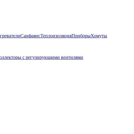
греватели
Санфаянс
Теплоизоляция
Приборы
Хомуты
оллекторы с регулирующими вентилями