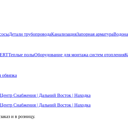
сосы
Детали трубопровода
Канализация
Запорная арматура
Водона
BERT
Теплые полы
Оборудование для монтажа систем отопления
К
 обвязка
аказ и в розницу.