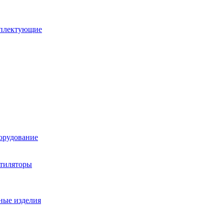
мплектующие
орудование
нтиляторы
ные изделия