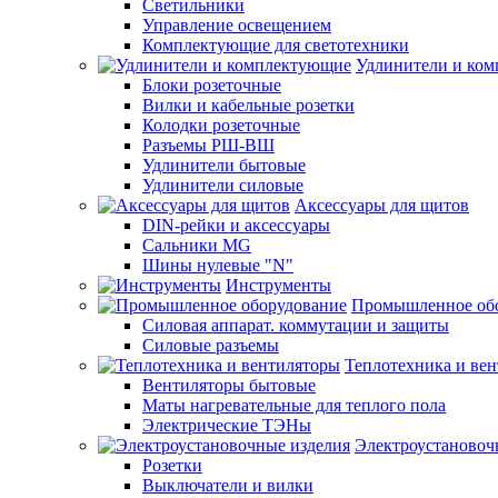
Светильники
Управление освещением
Комплектующие для светотехники
Удлинители и ко
Блоки розеточные
Вилки и кабельные розетки
Колодки розеточные
Разъемы РШ-ВШ
Удлинители бытовые
Удлинители силовые
Аксессуары для щитов
DIN-рейки и аксессуары
Сальники MG
Шины нулевые "N"
Инструменты
Промышленное об
Силовая аппарат. коммутации и защиты
Силовые разъемы
Теплотехника и ве
Вентиляторы бытовые
Маты нагревательные для теплого пола
Электрические ТЭНы
Электроустановоч
Розетки
Выключатели и вилки