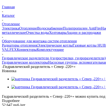
Главная
-
Каталог
-
Отопление
Электрика
Отопление
Водоснабжение
Полипропилен AntiFire
На
металлические
Очистка воды
Хозтовары
Акции и распродажи
-
Оборудование для монтажа систем отопления
Радиаторы отопления
Электрические котлы
Газовые котлы HU
VALFEX
Конвекторы
Комплектующие
-
Гидравлические разделители (гидрострелки, гидроразделители)
Гидравлические коллекторы
Насосные группы, вспомогательная
-
Гидравлический разделитель « Север -220+»
Новинка
Гидравлический разделитель « Север -220+» можно купить под з
Подробнее
52 647
руб.
/шт