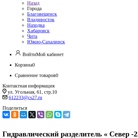
Назад
Города
Благовещенск
Владивосток
Находка
Хабаровск
Чита
Южно-Сахалинск
Войти
Мой кабинет
Корзина
0
Сравнение товаров
0
Контактная информация
ул. Угольная, 61, стр.10
612233@cs27.ru
Поделиться
Гидравлический разделитель « Север -