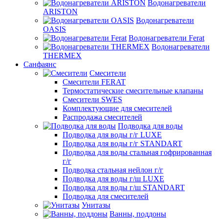
Водонагреватели
ARISTON
Водонагреватели
OASIS
Водонагреватели Ferat
Водонагреватели
THERMEX
Санфаянс
Смесители
Смесители FERAT
Термостатические смесительные клапаны
Смесители SWES
Комплектующие для смесителей
Распродажа смесителей
Подводка для воды
Подводка для воды г/г LUXE
Подводка для воды г/г STANDART
Подводка для воды стальная гофрированная
г/г
Подводка стальная нейлон г/г
Подводка для воды г/ш LUXE
Подводка для воды г/ш STANDART
Подводка для смесителей
Унитазы
Ванны, поддоны