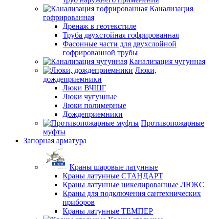
Канализация
гофрированная
Дренаж в геотекстиле
Труба двухстойная гофрированная
Фасонные части для двухслойной
гофрированной трубы
Канализация чугунная
Люки,
дождеприемники
Люки ВЧШГ
Люки чугунные
Люки полимерные
Дождеприемники
Противопожарные
муфты
Запорная арматура
Краны шаровые латунные
Краны латунные СТАНДАРТ
Краны латунные никелированные ЛЮКС
Краны для подключения сантехнических
приборов
Краны латунные ТЕМПЕР