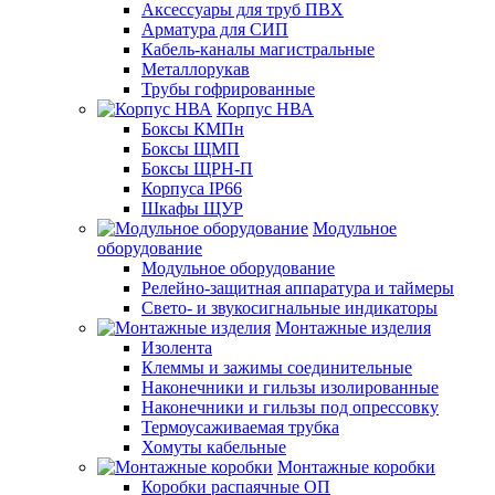
Аксессуары для труб ПВХ
Арматура для СИП
Кабель-каналы магистральные
Металлорукав
Трубы гофрированные
Корпус НВА
Боксы КМПн
Боксы ЩМП
Боксы ЩРН-П
Корпуса IP66
Шкафы ЩУР
Модульное
оборудование
Модульное оборудование
Релейно-защитная аппаратура и таймеры
Свето- и звукосигнальные индикаторы
Монтажные изделия
Изолента
Клеммы и зажимы соединительные
Наконечники и гильзы изолированные
Наконечники и гильзы под опрессовку
Термоусаживаемая трубка
Хомуты кабельные
Монтажные коробки
Коробки распаячные ОП