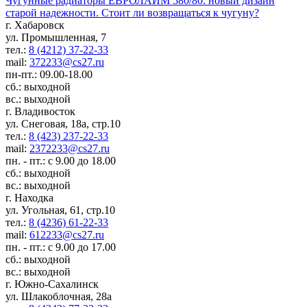
Чугунные радиаторы ЕВРОЛАЙМ 580/80: новый дизайн
старой надежности. Стоит ли возвращаться к чугуну?
г. Хабаровск
ул. Промышленная, 7
тел.:
8 (4212) 37-22-33
mail:
372233@cs27.ru
пн-пт.: 09.00-18.00
сб.: выходной
вс.: выходной
г. Владивосток
ул. Снеговая, 18а, стр.10
тел.:
8 (423) 237-22-33
mail:
2372233@cs27.ru
пн. - пт.: с 9.00 до 18.00
сб.: выходной
вс.: выходной
г. Находка
ул. Угольная, 61, стр.10
тел.:
8 (4236) 61-22-33
mail:
612233@cs27.ru
пн. - пт.: с 9.00 до 17.00
сб.: выходной
вс.: выходной
г. Южно-Сахалинск
ул. Шлакоблочная, 28а