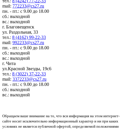
тел.:
8 (4242) 77-22-33
mail:
772233@cs27.ru
пн. - пт.: с 9.00 до 18.00
сб.: выходной
вс.: выходной
г. Благовещенск
ул. Раздольная, 33
тел.:
8 (4162) 99-22-33
mail:
992233@cs27.ru
пн. - пт.: с 9.00 до 18.00
сб.: выходной
вс.: выходной
г. Чита
ул.Красной Звезды, 19с6
тел.:
8 (3022) 37-22-33
mail:
3372233@cs27.ru
пн. - пт.: с 9.00 до 18.00
сб.: выходной
вс.: выходной
Обращаем ваше внимание на то, что вся информация на этом интернет-
сайте носит исключительно информационный характер и ни при каких
условиях не является публичной офертой, определяемой положениями