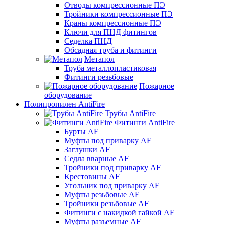
Отводы компрессионные ПЭ
Тройники компрессионные ПЭ
Краны компрессионные ПЭ
Ключи для ПНД фитингов
Седелка ПНД
Обсадная труба и фитинги
Метапол
Труба металлопластиковая
Фитинги резьбовые
Пожарное
оборудование
Полипропилен AntiFire
Трубы AntiFire
Фитинги AntiFire
Бурты AF
Муфты под приварку AF
Заглушки AF
Седла вварные AF
Тройники под приварку AF
Крестовины AF
Угольник под приварку AF
Муфты резьбовые AF
Тройники резьбовые AF
Фитинги с накидкой гайкой AF
Муфты разъемные AF