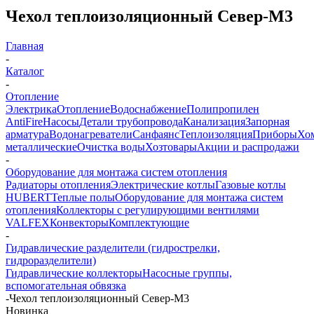
Чехол теплоизоляционный Север-М3
Главная
-
Каталог
-
Отопление
Электрика
Отопление
Водоснабжение
Полипропилен
AntiFire
Насосы
Детали трубопровода
Канализация
Запорная
арматура
Водонагреватели
Санфаянс
Теплоизоляция
Приборы
Хо
металлические
Очистка воды
Хозтовары
Акции и распродажи
-
Оборудование для монтажа систем отопления
Радиаторы отопления
Электрические котлы
Газовые котлы
HUBERT
Теплые полы
Оборудование для монтажа систем
отопления
Коллекторы с регулирующими вентилями
VALFEX
Конвекторы
Комплектующие
-
Гидравлические разделители (гидрострелки,
гидроразделители)
Гидравлические коллекторы
Насосные группы,
вспомогательная обвязка
-
Чехол теплоизоляционный Север-М3
Новинка