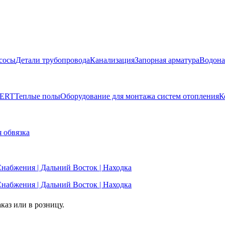
сосы
Детали трубопровода
Канализация
Запорная арматура
Водона
BERT
Теплые полы
Оборудование для монтажа систем отопления
К
 обвязка
каз или в розницу.