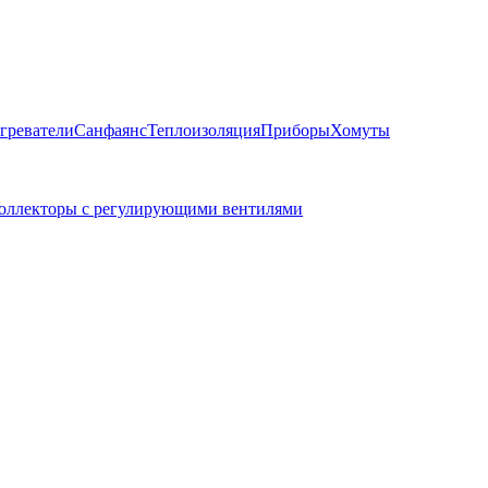
греватели
Санфаянс
Теплоизоляция
Приборы
Хомуты
оллекторы с регулирующими вентилями