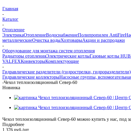
Главная
-
Каталог
-
Отопление
Электрика
Отопление
Водоснабжение
Полипропилен AntiFire
На
металлические
Очистка воды
Хозтовары
Акции и распродажи
-
Оборудование для монтажа систем отопления
Радиаторы отопления
Электрические котлы
Газовые котлы HU
VALFEX
Конвекторы
Комплектующие
-
Гидравлические разделители (гидрострелки, гидроразделители)
Гидравлические коллекторы
Насосные группы, вспомогательная
-
Чехол теплоизоляционный Север-60
Новинка
Чехол теплоизоляционный Север-60 можно купить у нас, под за
Подробнее
1 376
руб.
/шт