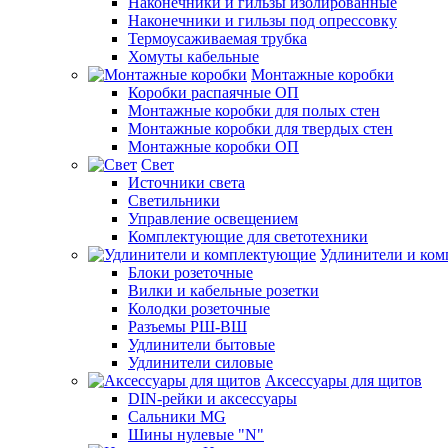
Наконечники и гильзы изолированные
Наконечники и гильзы под опрессовку
Термоусаживаемая трубка
Хомуты кабельные
Монтажные коробки
Коробки распаячные ОП
Монтажные коробки для полых стен
Монтажные коробки для твердых стен
Монтажные коробки ОП
Свет
Источники света
Светильники
Управление освещением
Комплектующие для светотехники
Удлинители и ко
Блоки розеточные
Вилки и кабельные розетки
Колодки розеточные
Разъемы РШ-ВШ
Удлинители бытовые
Удлинители силовые
Аксессуары для щитов
DIN-рейки и аксессуары
Сальники MG
Шины нулевые "N"