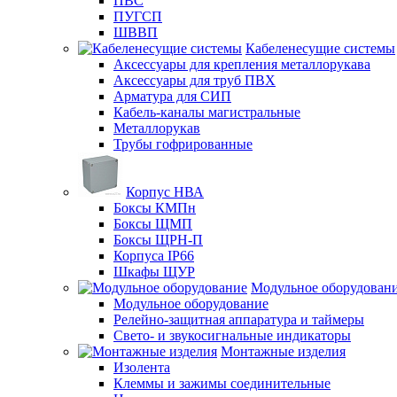
ПВС
ПУГСП
ШВВП
Кабеленесущие системы
Аксессуары для крепления металлорукава
Аксессуары для труб ПВХ
Арматура для СИП
Кабель-каналы магистральные
Металлорукав
Трубы гофрированные
Корпус НВА
Боксы КМПн
Боксы ЩМП
Боксы ЩРН-П
Корпуса IP66
Шкафы ЩУР
Модульное оборудован
Модульное оборудование
Релейно-защитная аппаратура и таймеры
Свето- и звукосигнальные индикаторы
Монтажные изделия
Изолента
Клеммы и зажимы соединительные