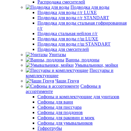
Распродажа смесителей
Подводка для воды
Подводка для воды г/г LUXE
Подводка для воды г/г STANDART
Подводка для воды стальная гофрированная
г/г
Подводка стальная нейлон г/г
Подводка для воды г/ш LUXE
Подводка для воды г/ш STANDART
Подводка для смесителей
Унитазы
Ванны, поддоны
Умывальники, мойки
Писсуары и
комплектующие
Чаши Генуя
Сифоны в
ассортименте
Сифоны и комплектующие для унитазов
Сифоны для ванн
Сифоны для писсуара
Сифоны для поддонов
Сифоны для раковин и моек
Сифоны для умывальников
Гофротрубы