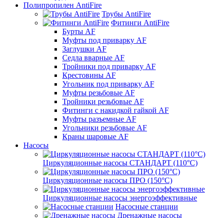
Полипропилен AntiFire
Трубы AntiFire
Фитинги AntiFire
Бурты AF
Муфты под приварку AF
Заглушки AF
Седла вварные AF
Тройники под приварку AF
Крестовины AF
Угольник под приварку AF
Муфты резьбовые AF
Тройники резьбовые AF
Фитинги с накидкой гайкой AF
Муфты разъемные AF
Угольники резьбовые AF
Краны шаровые AF
Насосы
Циркуляционные насосы СТАНДАРТ (110°C)
Циркуляционные насосы ПРО (150°C)
Циркуляционные насосы энергоэффективные
Насосные станции
Дренажные насосы