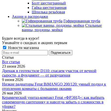
Болт шестигранный
Гайка шестигранная
Шпилька резьбовая
Акции и распродажи
Гофрированная труба
Стальные
ванны, поддоны, мойки
Будьте всегда в курсе!
Узнавайте о скидках и акциях первым
Новости магазина
Статьи
Все cтатьи
23 июня 2026
Дренаж в геотекстиле D110: спасаем участок от вечной
сырости, а фундамент — от разрушения
9 июня 2026
Низкие радиаторы Ferat BiMANGO 200/120: умный подход к
отоплению комнаты с большими окнами
26 мая 2026
Керамический унитаз-компакт Ferat «ФРЭНД»: как выбрать
современную сантехнику и навсегда забыть о сложностях в
уборке?
Новости