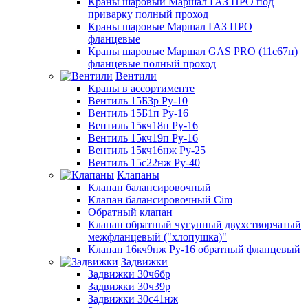
Краны шаровый Маршал ГАЗ ПРО под
приварку полный проход
Краны шаровые Маршал ГАЗ ПРО
фланцевые
Краны шаровые Маршал GAS PRO (11с67п)
фланцевые полный проход
Вентили
Краны в ассортименте
Вентиль 15Б3р Ру-10
Вентиль 15Б1п Ру-16
Вентиль 15кч18п Ру-16
Вентиль 15кч19п Ру-16
Вентиль 15кч16нж Ру-25
Вентиль 15с22нж Ру-40
Клапаны
Клапан балансировочный
Клапан балансировочный Cim
Обратный клапан
Клапан обратный чугунный двухстворчатый
межфланцевый ("хлопушка)"
Клапан 16кч9нж Ру-16 обратный фланцевый
Задвижки
Задвижки 30ч6бр
Задвижки 30ч39р
Задвижки 30с41нж