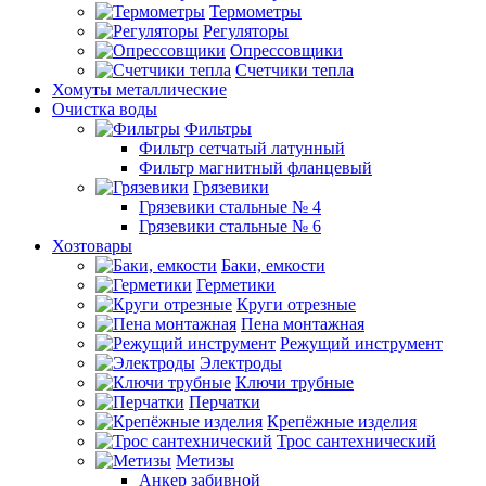
Термометры
Регуляторы
Опрессовщики
Счетчики тепла
Хомуты металлические
Очистка воды
Фильтры
Фильтр сетчатый латунный
Фильтр магнитный фланцевый
Грязевики
Грязевики стальные № 4
Грязевики стальные № 6
Хозтовары
Баки, емкости
Герметики
Круги отрезные
Пена монтажная
Режущий инструмент
Электроды
Ключи трубные
Перчатки
Крепёжные изделия
Трос сантехнический
Метизы
Анкер забивной