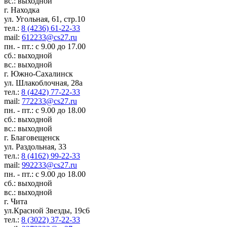
вс.: выходной
г. Находка
ул. Угольная, 61, стр.10
тел.:
8 (4236) 61-22-33
mail:
612233@cs27.ru
пн. - пт.: с 9.00 до 17.00
сб.: выходной
вс.: выходной
г. Южно-Сахалинск
ул. Шлакоблочная, 28а
тел.:
8 (4242) 77-22-33
mail:
772233@cs27.ru
пн. - пт.: с 9.00 до 18.00
сб.: выходной
вс.: выходной
г. Благовещенск
ул. Раздольная, 33
тел.:
8 (4162) 99-22-33
mail:
992233@cs27.ru
пн. - пт.: с 9.00 до 18.00
сб.: выходной
вс.: выходной
г. Чита
ул.Красной Звезды, 19с6
тел.:
8 (3022) 37-22-33