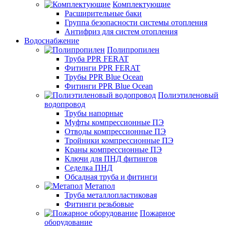
Комплектующие
Расширительные баки
Группа безопасности системы отопления
Антифриз для систем отопления
Водоснабжение
Полипропилен
Труба PPR FERAT
Фитинги PPR FERAT
Трубы PPR Blue Ocean
Фитинги PPR Blue Ocean
Полиэтиленовый
водопровод
Трубы напорные
Муфты компрессионные ПЭ
Отводы компрессионные ПЭ
Тройники компрессионные ПЭ
Краны компрессионные ПЭ
Ключи для ПНД фитингов
Седелка ПНД
Обсадная труба и фитинги
Метапол
Труба металлопластиковая
Фитинги резьбовые
Пожарное
оборудование