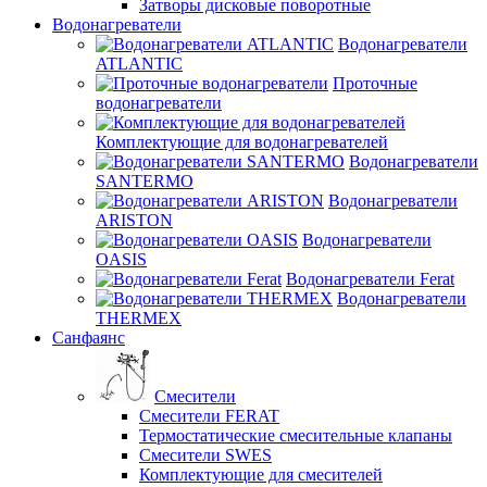
Затворы дисковые поворотные
Водонагреватели
Водонагреватели
ATLANTIC
Проточные
водонагреватели
Комплектующие для водонагревателей
Водонагреватели
SANTERMO
Водонагреватели
ARISTON
Водонагреватели
OASIS
Водонагреватели Ferat
Водонагреватели
THERMEX
Санфаянс
Смесители
Смесители FERAT
Термостатические смесительные клапаны
Смесители SWES
Комплектующие для смесителей