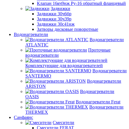
Клапан 16кч9нж Ру-16 обратный фланцевый
Задвижки
Задвижки 30ч6бр
Задвижки 30ч39р
Задвижки 30с41нж
Затворы дисковые поворотные
Водонагреватели
Водонагреватели
ATLANTIC
Проточные
водонагреватели
Комплектующие для водонагревателей
Водонагреватели
SANTERMO
Водонагреватели
ARISTON
Водонагреватели
OASIS
Водонагреватели Ferat
Водонагреватели
THERMEX
Санфаянс
Смесители
Смесители FERAT