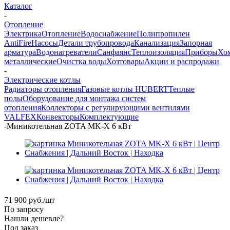
Каталог
-
Отопление
Электрика
Отопление
Водоснабжение
Полипропилен
AntiFire
Насосы
Детали трубопровода
Канализация
Запорная
арматура
Водонагреватели
Санфаянс
Теплоизоляция
Приборы
Хо
металлические
Очистка воды
Хозтовары
Акции и распродажи
-
Электрические котлы
Радиаторы отопления
Газовые котлы HUBERT
Теплые
полы
Оборудование для монтажа систем
отопления
Коллекторы с регулирующими вентилями
VALFEX
Конвекторы
Комплектующие
-
Миникотельная ZOTA MK-X 6 кВт
71 900
руб.
/шт
По запросу
Нашли дешевле?
Под заказ