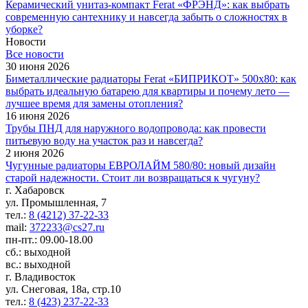
Керамический унитаз-компакт Ferat «ФРЭНД»: как выбрать
современную сантехнику и навсегда забыть о сложностях в
уборке?
Новости
Все новости
30 июня 2026
Биметаллические радиаторы Ferat «БИПРИКОТ» 500x80: как
выбрать идеальную батарею для квартиры и почему лето —
лучшее время для замены отопления?
16 июня 2026
Трубы ПНД для наружного водопровода: как провести
питьевую воду на участок раз и навсегда?
2 июня 2026
Чугунные радиаторы ЕВРОЛАЙМ 580/80: новый дизайн
старой надежности. Стоит ли возвращаться к чугуну?
г. Хабаровск
ул. Промышленная, 7
тел.:
8 (4212) 37-22-33
mail:
372233@cs27.ru
пн-пт.: 09.00-18.00
сб.: выходной
вс.: выходной
г. Владивосток
ул. Снеговая, 18а, стр.10
тел.:
8 (423) 237-22-33