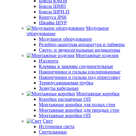
Боксы КМПн
Боксы ЩМП
Боксы ЩРН-П
Корпуса IP66
Шкафы ЩУР
Модульное
оборудование
Модульное оборудование
Релейно-защитная аппаратура и таймеры
Свето- и звукосигнальные индикаторы
Монтажные изделия
Изолента
Клеммы и зажимы соединительные
Наконечники и гильзы изолированные
Наконечники и гильзы под опрессовку
Термоусаживаемая трубка
Хомуты кабельные
Монтажные коробки
Коробки распаячные ОП
Монтажные коробки для полых стен
Монтажные коробки для твердых стен
Монтажные коробки ОП
Свет
Источники света
Светильники