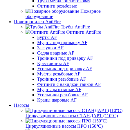
Труба металлопластиковая
Фитинги резьбовые
Пожарное
оборудование
Полипропилен AntiFire
Трубы AntiFire
Фитинги AntiFire
Бурты AF
Муфты под приварку AF
Заглушки AF
Седла вварные AF
Тройники под приварку AF
Крестовины AF
Угольник под приварку AF
Муфты резьбовые AF
Тройники резьбовые AF
Фитинги с накидкой гайкой AF
Муфты разъемные AF
Угольники резьбовые AF
Краны шаровые AF
Насосы
Циркуляционные насосы СТАНДАРТ (110°C)
Циркуляционные насосы ПРО (150°C)