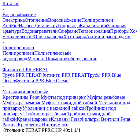
Каталог
-
Водоснабжение
Электрика
Отопление
Водоснабжение
Полипропилен
AntiFire
Насосы
Детали трубопровода
Канализация
Запорная
арматура
Водонагреватели
Санфаянс
Теплоизоляция
Приборы
Хо
металлические
Очистка воды
Хозтовары
Акции и распродажи
-
Полипропилен
Полипропилен
Полиэтиленовый
водопровод
Метапол
Пожарное оборудование
-
Фитинги PPR FERAT
Труба PPR FERAT
Фитинги PPR FERAT
Трубы PPR Blue
Ocean
Фитинги PPR Blue Ocean
-
Угольники резьбовые
Крестовины Ferat
Муфты под приварку
Муфты резьбовые
Муфты разъемные
Муфты с накидной гайкой
Угольники под
приварку
Угольники с накидной гайкой
Тройники под
приварку
Тройники резьбовые
Тройник с накидной
гайкой
Краны шаровые
Клапаны Ferat
Фильтры
Вентили Ferat
Разное
Крепления
Инструмент
-
Угольник FERAT PPRС НР 40х1 1/4