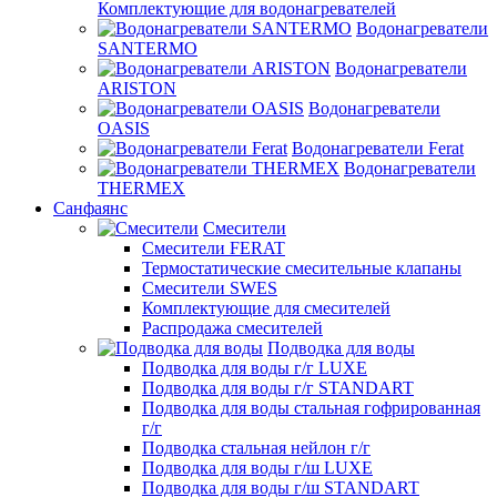
Комплектующие для водонагревателей
Водонагреватели
SANTERMO
Водонагреватели
ARISTON
Водонагреватели
OASIS
Водонагреватели Ferat
Водонагреватели
THERMEX
Санфаянс
Смесители
Смесители FERAT
Термостатические смесительные клапаны
Смесители SWES
Комплектующие для смесителей
Распродажа смесителей
Подводка для воды
Подводка для воды г/г LUXE
Подводка для воды г/г STANDART
Подводка для воды стальная гофрированная
г/г
Подводка стальная нейлон г/г
Подводка для воды г/ш LUXE
Подводка для воды г/ш STANDART