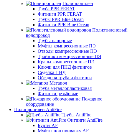
Полипропилен
Труба PPR FERAT
Фитинги PPR FERAT
Трубы PPR Blue Ocean
Фитинги PPR Blue Ocean
Полиэтиленовый
водопровод
Трубы напорные
Муфты компрессионные ПЭ
Отводы компрессионные ПЭ
Тройники компрессионные ПЭ
Краны компрессионные ПЭ
Ключи для ПНД фитингов
Седелка ПНД
Обсадная труба и фитинги
Метапол
Труба металлопластиковая
Фитинги резьбовые
Пожарное
оборудование
Полипропилен AntiFire
Трубы AntiFire
Фитинги AntiFire
Бурты AF
Муфты под приварку AF