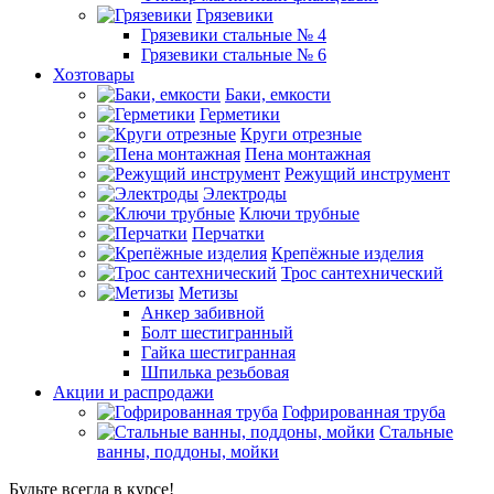
Грязевики
Грязевики стальные № 4
Грязевики стальные № 6
Хозтовары
Баки, емкости
Герметики
Круги отрезные
Пена монтажная
Режущий инструмент
Электроды
Ключи трубные
Перчатки
Крепёжные изделия
Трос сантехнический
Метизы
Анкер забивной
Болт шестигранный
Гайка шестигранная
Шпилька резьбовая
Акции и распродажи
Гофрированная труба
Стальные
ванны, поддоны, мойки
Будьте всегда в курсе!