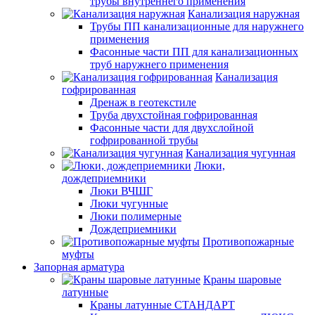
трубы внутреннего применения
Канализация наружная
Трубы ПП канализационные для наружнего
применения
Фасонные части ПП для канализационных
труб наружнего применения
Канализация
гофрированная
Дренаж в геотекстиле
Труба двухстойная гофрированная
Фасонные части для двухслойной
гофрированной трубы
Канализация чугунная
Люки,
дождеприемники
Люки ВЧШГ
Люки чугунные
Люки полимерные
Дождеприемники
Противопожарные
муфты
Запорная арматура
Краны шаровые
латунные
Краны латунные СТАНДАРТ