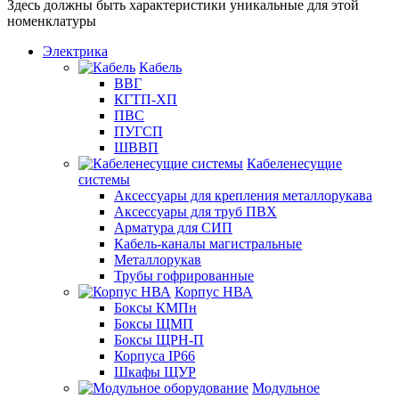
Здесь должны быть характеристики уникальные для этой
номенклатуры
Электрика
Кабель
ВВГ
КГТП-ХП
ПВС
ПУГСП
ШВВП
Кабеленесущие
системы
Аксессуары для крепления металлорукава
Аксессуары для труб ПВХ
Арматура для СИП
Кабель-каналы магистральные
Металлорукав
Трубы гофрированные
Корпус НВА
Боксы КМПн
Боксы ЩМП
Боксы ЩРН-П
Корпуса IP66
Шкафы ЩУР
Модульное