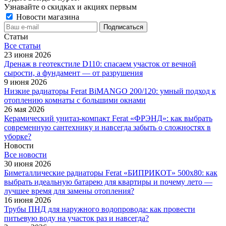
Узнавайте о скидках и акциях первым
Новости магазина
Статьи
Все cтатьи
23 июня 2026
Дренаж в геотекстиле D110: спасаем участок от вечной
сырости, а фундамент — от разрушения
9 июня 2026
Низкие радиаторы Ferat BiMANGO 200/120: умный подход к
отоплению комнаты с большими окнами
26 мая 2026
Керамический унитаз-компакт Ferat «ФРЭНД»: как выбрать
современную сантехнику и навсегда забыть о сложностях в
уборке?
Новости
Все новости
30 июня 2026
Биметаллические радиаторы Ferat «БИПРИКОТ» 500x80: как
выбрать идеальную батарею для квартиры и почему лето —
лучшее время для замены отопления?
16 июня 2026
Трубы ПНД для наружного водопровода: как провести
питьевую воду на участок раз и навсегда?