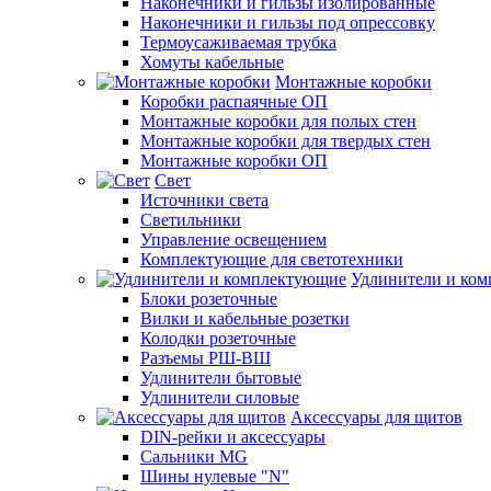
Наконечники и гильзы изолированные
Наконечники и гильзы под опрессовку
Термоусаживаемая трубка
Хомуты кабельные
Монтажные коробки
Коробки распаячные ОП
Монтажные коробки для полых стен
Монтажные коробки для твердых стен
Монтажные коробки ОП
Свет
Источники света
Светильники
Управление освещением
Комплектующие для светотехники
Удлинители и ко
Блоки розеточные
Вилки и кабельные розетки
Колодки розеточные
Разъемы РШ-ВШ
Удлинители бытовые
Удлинители силовые
Аксессуары для щитов
DIN-рейки и аксессуары
Сальники MG
Шины нулевые "N"