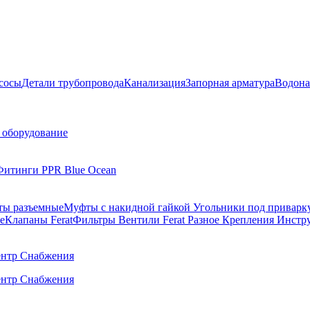
сосы
Детали трубопровода
Канализация
Запорная арматура
Водона
 оборудование
Фитинги PPR Blue Ocean
ы разъемные
Муфты с накидной гайкой
Угольники под приварк
е
Клапаны Ferat
Фильтры
Вентили Ferat
Разное
Крепления
Инстр