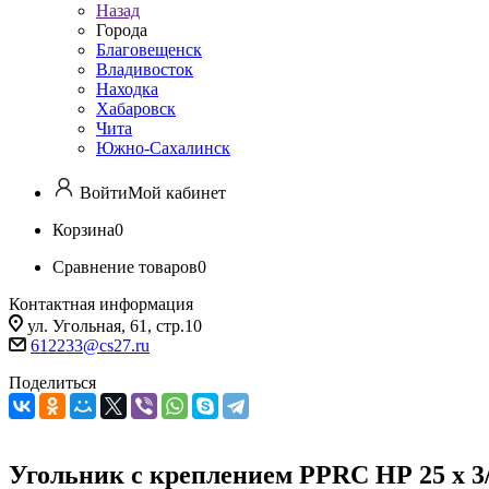
Назад
Города
Благовещенск
Владивосток
Находка
Хабаровск
Чита
Южно-Сахалинск
Войти
Мой кабинет
Корзина
0
Сравнение товаров
0
Контактная информация
ул. Угольная, 61, стр.10
612233@cs27.ru
Поделиться
Угольник с креплением PPRС НР 25 х 3