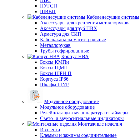
ПВС
ПУГСП
ШВВП
Кабеленесущие системы
Аксессуары для крепления металлорукава
Аксессуары для труб ПВХ
Арматура для СИП
Кабель-каналы магистральные
Металлорукав
Трубы гофрированные
Корпус НВА
Боксы КМПн
Боксы ЩМП
Боксы ЩРН-П
Корпуса IP66
Шкафы ЩУР
Модульное оборудование
Модульное оборудование
Релейно-защитная аппаратура и таймеры
Свето- и звукосигнальные индикаторы
Монтажные изделия
Изолента
Клеммы и зажимы соединительные