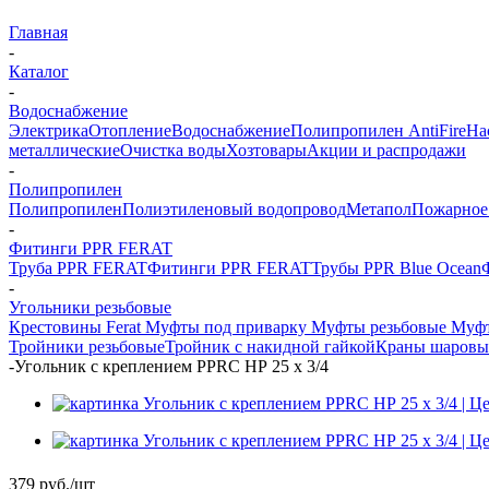
Главная
-
Каталог
-
Водоснабжение
Электрика
Отопление
Водоснабжение
Полипропилен AntiFire
На
металлические
Очистка воды
Хозтовары
Акции и распродажи
-
Полипропилен
Полипропилен
Полиэтиленовый водопровод
Метапол
Пожарное
-
Фитинги PPR FERAT
Труба PPR FERAT
Фитинги PPR FERAT
Трубы PPR Blue Ocean
-
Угольники резьбовые
Крестовины Ferat
Муфты под приварку
Муфты резьбовые
Муфт
Тройники резьбовые
Тройник с накидной гайкой
Краны шаровы
-
Угольник с креплением PPRС НР 25 х 3/4
379
руб.
/шт