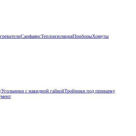
греватели
Санфаянс
Теплоизоляция
Приборы
Хомуты
у
Угольники с накидной гайкой
Тройники под приварку
умент