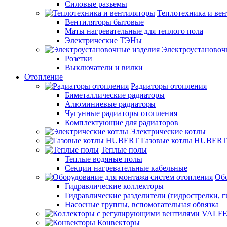
Силовые разъемы
Теплотехника и ве
Вентиляторы бытовые
Маты нагревательные для теплого пола
Электрические ТЭНы
Электроустановоч
Розетки
Выключатели и вилки
Отопление
Радиаторы отопления
Биметаллические радиаторы
Алюминиевые радиаторы
Чугунные радиаторы отопления
Комплектующие для радиаторов
Электрические котлы
Газовые котлы HUBERT
Теплые полы
Теплые водяные полы
Секции нагревательные кабельные
Обо
Гидравлические коллекторы
Гидравлические разделители (гидрострелки, г
Насосные группы, вспомогательная обвязка
Конвекторы