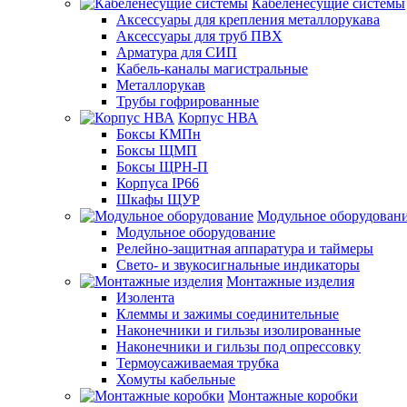
Кабеленесущие системы
Аксессуары для крепления металлорукава
Аксессуары для труб ПВХ
Арматура для СИП
Кабель-каналы магистральные
Металлорукав
Трубы гофрированные
Корпус НВА
Боксы КМПн
Боксы ЩМП
Боксы ЩРН-П
Корпуса IP66
Шкафы ЩУР
Модульное оборудован
Модульное оборудование
Релейно-защитная аппаратура и таймеры
Свето- и звукосигнальные индикаторы
Монтажные изделия
Изолента
Клеммы и зажимы соединительные
Наконечники и гильзы изолированные
Наконечники и гильзы под опрессовку
Термоусаживаемая трубка
Хомуты кабельные
Монтажные коробки