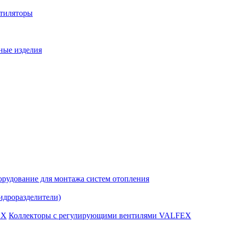
нтиляторы
ные изделия
рудование для монтажа систем отопления
идроразделители)
Коллекторы с регулирующими вентилями VALFEX