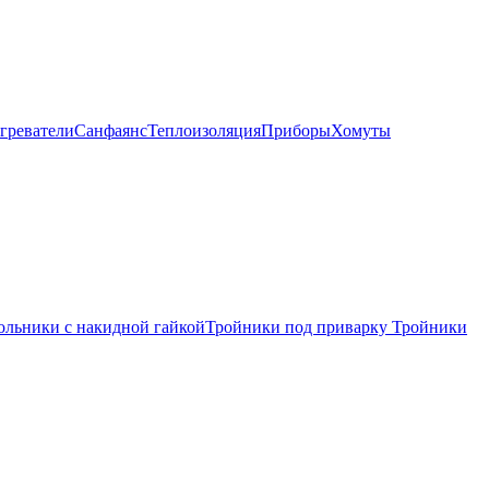
греватели
Санфаянс
Теплоизоляция
Приборы
Хомуты
ольники с накидной гайкой
Тройники под приварку
Тройники