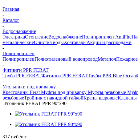
Главная
-
Каталог
-
Водоснабжение
Электрика
Отопление
Водоснабжение
Полипропилен AntiFire
На
металлические
Очистка воды
Хозтовары
Акции и распродажи
-
Полипропилен
Полипропилен
Полиэтиленовый водопровод
Метапол
Пожарное
-
Фитинги PPR FERAT
Труба PPR FERAT
Фитинги PPR FERAT
Трубы PPR Blue Ocean
-
Угольники под приварку
Крестовины Ferat
Муфты под приварку
Муфты резьбовые
Муфт
резьбовые
Тройник с накидной гайкой
Краны шаровые
Клапаны 
-
Угольник FERAT PPR 90°х90
317
руб.
/шт