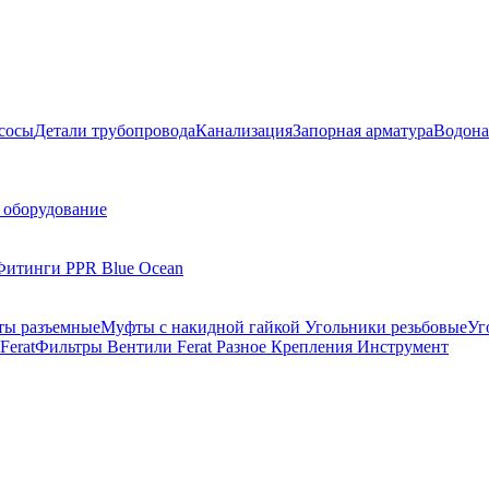
сосы
Детали трубопровода
Канализация
Запорная арматура
Водона
 оборудование
Фитинги PPR Blue Ocean
ы разъемные
Муфты с накидной гайкой
Угольники резьбовые
Уг
Ferat
Фильтры
Вентили Ferat
Разное
Крепления
Инструмент