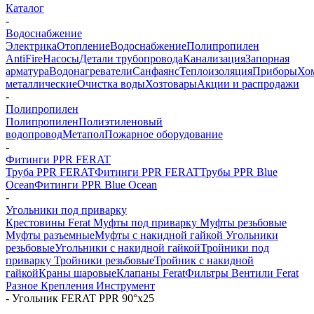
Каталог
-
Водоснабжение
Электрика
Отопление
Водоснабжение
Полипропилен
AntiFire
Насосы
Детали трубопровода
Канализация
Запорная
арматура
Водонагреватели
Санфаянс
Теплоизоляция
Приборы
Хо
металлические
Очистка воды
Хозтовары
Акции и распродажи
-
Полипропилен
Полипропилен
Полиэтиленовый
водопровод
Метапол
Пожарное оборудование
-
Фитинги PPR FERAT
Труба PPR FERAT
Фитинги PPR FERAT
Трубы PPR Blue
Ocean
Фитинги PPR Blue Ocean
-
Угольники под приварку
Крестовины Ferat
Муфты под приварку
Муфты резьбовые
Муфты разъемные
Муфты с накидной гайкой
Угольники
резьбовые
Угольники с накидной гайкой
Тройники под
приварку
Тройники резьбовые
Тройник с накидной
гайкой
Краны шаровые
Клапаны Ferat
Фильтры
Вентили Ferat
Разное
Крепления
Инструмент
-
Угольник FERAT PPR 90°х25