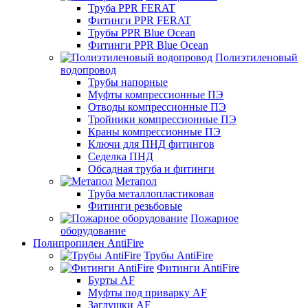
Труба PPR FERAT
Фитинги PPR FERAT
Трубы PPR Blue Ocean
Фитинги PPR Blue Ocean
Полиэтиленовый
водопровод
Трубы напорные
Муфты компрессионные ПЭ
Отводы компрессионные ПЭ
Тройники компрессионные ПЭ
Краны компрессионные ПЭ
Ключи для ПНД фитингов
Седелка ПНД
Обсадная труба и фитинги
Метапол
Труба металлопластиковая
Фитинги резьбовые
Пожарное
оборудование
Полипропилен AntiFire
Трубы AntiFire
Фитинги AntiFire
Бурты AF
Муфты под приварку AF
Заглушки AF