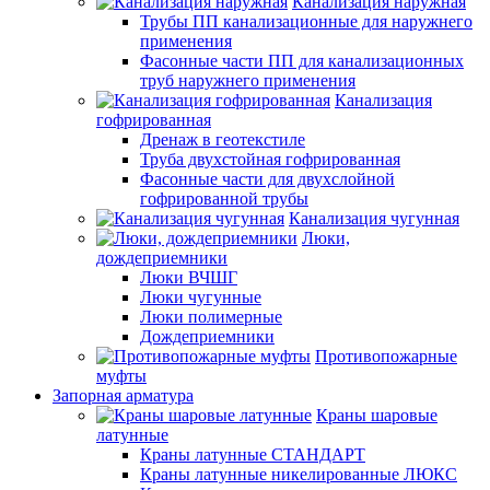
Канализация наружная
Трубы ПП канализационные для наружнего
применения
Фасонные части ПП для канализационных
труб наружнего применения
Канализация
гофрированная
Дренаж в геотекстиле
Труба двухстойная гофрированная
Фасонные части для двухслойной
гофрированной трубы
Канализация чугунная
Люки,
дождеприемники
Люки ВЧШГ
Люки чугунные
Люки полимерные
Дождеприемники
Противопожарные
муфты
Запорная арматура
Краны шаровые
латунные
Краны латунные СТАНДАРТ
Краны латунные никелированные ЛЮКС