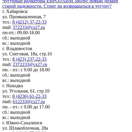
Чугунные радиаторы ЕВРОЛАЙМ 580/80: новый дизайн
старой надежности. Стоит ли возвращаться к чугуну?
г. Хабаровск
ул. Промышленная, 7
тел.:
8 (4212) 37-22-33
mail:
372233@cs27.ru
пн-пт.: 09.00-18.00
сб.: выходной
вс.: выходной
г. Владивосток
ул. Снеговая, 18а, стр.10
тел.:
8 (423) 237-22-33
mail:
2372233@cs27.ru
пн. - пт.: с 9.00 до 18.00
сб.: выходной
вс.: выходной
г. Находка
ул. Угольная, 61, стр.10
тел.:
8 (4236) 61-22-33
mail:
612233@cs27.ru
пн. - пт.: с 9.00 до 17.00
сб.: выходной
вс.: выходной
г. Южно-Сахалинск
ул. Шлакоблочная, 28а