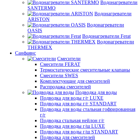
Водонагреватели
SANTERMO
Водонагреватели
ARISTON
Водонагреватели
OASIS
Водонагреватели Ferat
Водонагреватели
THERMEX
Санфаянс
Смесители
Смесители FERAT
Термостатические смесительные клапаны
Смесители SWES
Комплектующие для смесителей
Распродажа смесителей
Подводка для воды
Подводка для воды г/г LUXE
Подводка для воды г/г STANDART
Подводка для воды стальная гофрированная
г/г
Подводка стальная нейлон г/г
Подводка для воды г/ш LUXE
Подводка для воды г/ш STANDART
Подводка для смесителей