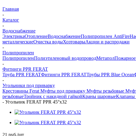
Главная
-
Каталог
-
Водоснабжение
Электрика
Отопление
Водоснабжение
Полипропилен AntiFire
На
металлические
Очистка воды
Хозтовары
Акции и распродажи
-
Полипропилен
Полипропилен
Полиэтиленовый водопровод
Метапол
Пожарное
-
Фитинги PPR FERAT
Труба PPR FERAT
Фитинги PPR FERAT
Трубы PPR Blue Ocean
-
Угольники под приварку
Крестовины Ferat
Муфты под приварку
Муфты резьбовые
Муфт
резьбовые
Тройник с накидной гайкой
Краны шаровые
Клапаны 
-
Угольник FERAT PPR 45°х32
21
руб.
/шт