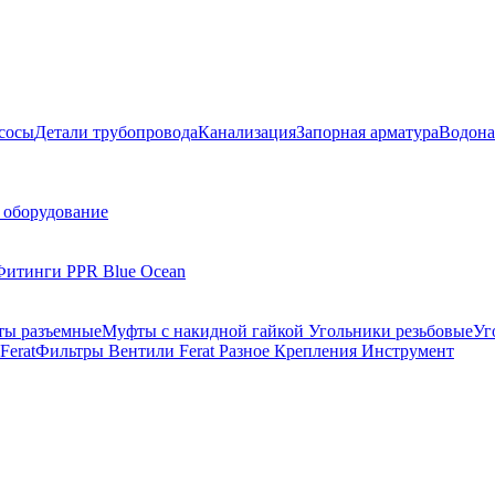
сосы
Детали трубопровода
Канализация
Запорная арматура
Водона
 оборудование
Фитинги PPR Blue Ocean
ы разъемные
Муфты с накидной гайкой
Угольники резьбовые
Уг
Ferat
Фильтры
Вентили Ferat
Разное
Крепления
Инструмент