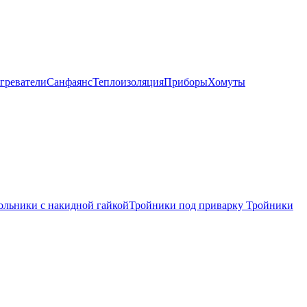
греватели
Санфаянс
Теплоизоляция
Приборы
Хомуты
ольники с накидной гайкой
Тройники под приварку
Тройники