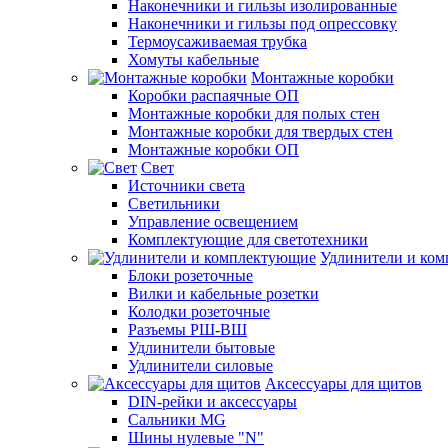
Наконечники и гильзы изолированные
Наконечники и гильзы под опрессовку
Термоусаживаемая трубка
Хомуты кабельные
Монтажные коробки
Коробки распаячные ОП
Монтажные коробки для полых стен
Монтажные коробки для твердых стен
Монтажные коробки ОП
Свет
Источники света
Светильники
Управление освещением
Комплектующие для светотехники
Удлинители и ко
Блоки розеточные
Вилки и кабельные розетки
Колодки розеточные
Разъемы РШ-ВШ
Удлинители бытовые
Удлинители силовые
Аксессуары для щитов
DIN-рейки и аксессуары
Сальники MG
Шины нулевые "N"