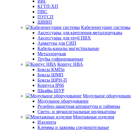
ВВГ
КГТП-ХП
ПВС
ПУГСП
ШВВП
Кабеленесущие системы
Аксессуары для крепления металлорукава
Аксессуары для труб ПВХ
Арматура для СИП
Кабель-каналы магистральные
Металлорукав
Трубы гофрированные
Корпус НВА
Боксы КМПн
Боксы ЩМП
Боксы ЩРН-П
Корпуса IP66
Шкафы ЩУР
Модульное оборудован
Модульное оборудование
Релейно-защитная аппаратура и таймеры
Свето- и звукосигнальные индикаторы
Монтажные изделия
Изолента
Клеммы и зажимы соединительные