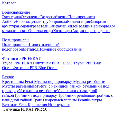
Каталог
-
Водоснабжение
Электрика
Отопление
Водоснабжение
Полипропилен
AntiFire
Насосы
Детали трубопровода
Канализация
Запорная
арматура
Водонагреватели
Санфаянс
Теплоизоляция
Приборы
Хо
металлические
Очистка воды
Хозтовары
Акции и распродажи
-
Полипропилен
Полипропилен
Полиэтиленовый
водопровод
Метапол
Пожарное оборудование
-
Фитинги PPR FERAT
Труба PPR FERAT
Фитинги PPR FERAT
Трубы PPR Blue
Ocean
Фитинги PPR Blue Ocean
-
Разное
Крестовины Ferat
Муфты под приварку
Муфты резьбовые
Муфты разъемные
Муфты с накидной гайкой
Угольники под
приварку
Угольники резьбовые
Угольники с накидной
гайкой
Тройники под приварку
Тройники резьбовые
Тройник с
накидной гайкой
Краны шаровые
Клапаны Ferat
Фильтры
Вентили Ferat
Крепления
Инструмент
-
Заглушка FERAT PPR 50