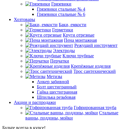
Грязевики
Грязевики стальные № 4
Грязевики стальные № 6
Хозтовары
Баки, емкости
Герметики
Круги отрезные
Пена монтажная
Режущий инструмент
Электроды
Ключи трубные
Перчатки
Крепёжные изделия
Трос сантехнический
Метизы
Анкер забивной
Болт шестигранный
Гайка шестигранная
Шпилька резьбовая
Акции и распродажи
Гофрированная труба
Стальные
ванны, поддоны, мойки
Будьте всегда в курсе!