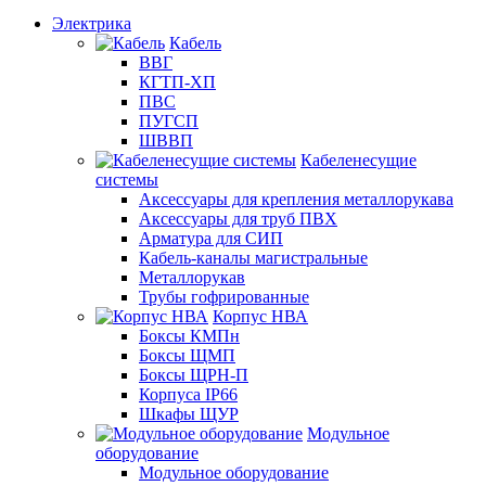
Электрика
Кабель
ВВГ
КГТП-ХП
ПВС
ПУГСП
ШВВП
Кабеленесущие
системы
Аксессуары для крепления металлорукава
Аксессуары для труб ПВХ
Арматура для СИП
Кабель-каналы магистральные
Металлорукав
Трубы гофрированные
Корпус НВА
Боксы КМПн
Боксы ЩМП
Боксы ЩРН-П
Корпуса IP66
Шкафы ЩУР
Модульное
оборудование
Модульное оборудование