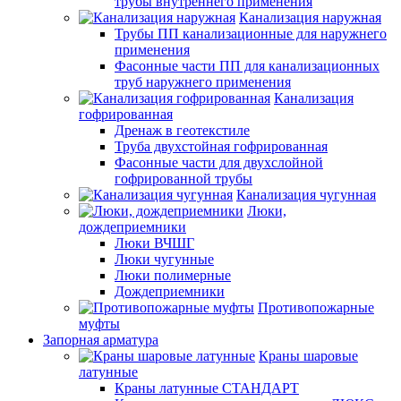
трубы внутреннего применения
Канализация наружная
Трубы ПП канализационные для наружнего
применения
Фасонные части ПП для канализационных
труб наружнего применения
Канализация
гофрированная
Дренаж в геотекстиле
Труба двухстойная гофрированная
Фасонные части для двухслойной
гофрированной трубы
Канализация чугунная
Люки,
дождеприемники
Люки ВЧШГ
Люки чугунные
Люки полимерные
Дождеприемники
Противопожарные
муфты
Запорная арматура
Краны шаровые
латунные
Краны латунные СТАНДАРТ