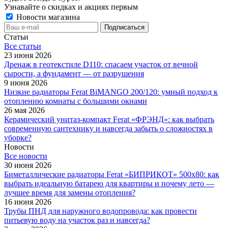
Узнавайте о скидках и акциях первым
Новости магазина
Статьи
Все cтатьи
23 июня 2026
Дренаж в геотекстиле D110: спасаем участок от вечной
сырости, а фундамент — от разрушения
9 июня 2026
Низкие радиаторы Ferat BiMANGO 200/120: умный подход к
отоплению комнаты с большими окнами
26 мая 2026
Керамический унитаз-компакт Ferat «ФРЭНД»: как выбрать
современную сантехнику и навсегда забыть о сложностях в
уборке?
Новости
Все новости
30 июня 2026
Биметаллические радиаторы Ferat «БИПРИКОТ» 500x80: как
выбрать идеальную батарею для квартиры и почему лето —
лучшее время для замены отопления?
16 июня 2026
Трубы ПНД для наружного водопровода: как провести
питьевую воду на участок раз и навсегда?