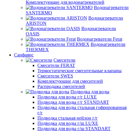
Комплектующие для водонагревателей
Водонагреватели
SANTERMO
Водонагреватели
ARISTON
Водонагреватели
OASIS
Водонагреватели Ferat
Водонагреватели
THERMEX
Санфаянс
Смесители
Смесители FERAT
Термостатические смесительные клапаны
Смесители SWES
Комплектующие для смесителей
Распродажа смесителей
Подводка для воды
Подводка для воды г/г LUXE
Подводка для воды г/г STANDART
Подводка для воды стальная гофрированная
г/г
Подводка стальная нейлон г/г
Подводка для воды г/ш LUXE
Подводка для воды г/ш STANDART