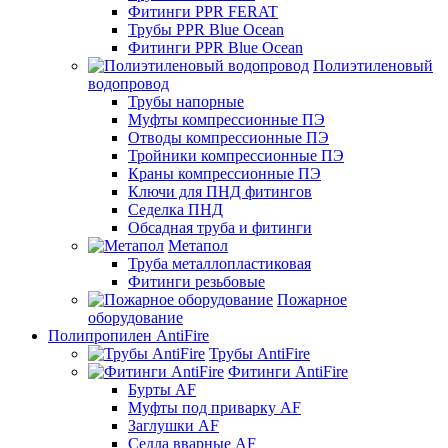
Фитинги PPR FERAT
Трубы PPR Blue Ocean
Фитинги PPR Blue Ocean
Полиэтиленовый
водопровод
Трубы напорные
Муфты компрессионные ПЭ
Отводы компрессионные ПЭ
Тройники компрессионные ПЭ
Краны компрессионные ПЭ
Ключи для ПНД фитингов
Седелка ПНД
Обсадная труба и фитинги
Метапол
Труба металлопластиковая
Фитинги резьбовые
Пожарное
оборудование
Полипропилен AntiFire
Трубы AntiFire
Фитинги AntiFire
Бурты AF
Муфты под приварку AF
Заглушки AF
Седла вварные AF