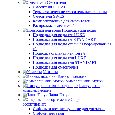
Смесители
Смесители FERAT
Термостатические смесительные клапаны
Смесители SWES
Комплектующие для смесителей
Распродажа смесителей
Подводка для воды
Подводка для воды г/г LUXE
Подводка для воды г/г STANDART
Подводка для воды стальная гофрированная
г/г
Подводка стальная нейлон г/г
Подводка для воды г/ш LUXE
Подводка для воды г/ш STANDART
Подводка для смесителей
Унитазы
Ванны, поддоны
Умывальники, мойки
Писсуары и
комплектующие
Чаши Генуя
Сифоны в
ассортименте
Сифоны и комплектующие для унитазов
Сифоны для ванн