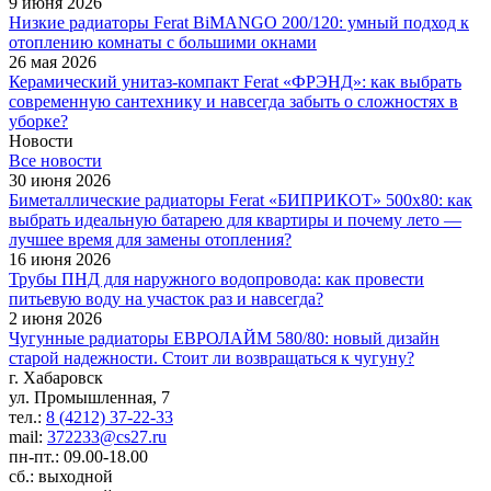
9 июня 2026
Низкие радиаторы Ferat BiMANGO 200/120: умный подход к
отоплению комнаты с большими окнами
26 мая 2026
Керамический унитаз-компакт Ferat «ФРЭНД»: как выбрать
современную сантехнику и навсегда забыть о сложностях в
уборке?
Новости
Все новости
30 июня 2026
Биметаллические радиаторы Ferat «БИПРИКОТ» 500x80: как
выбрать идеальную батарею для квартиры и почему лето —
лучшее время для замены отопления?
16 июня 2026
Трубы ПНД для наружного водопровода: как провести
питьевую воду на участок раз и навсегда?
2 июня 2026
Чугунные радиаторы ЕВРОЛАЙМ 580/80: новый дизайн
старой надежности. Стоит ли возвращаться к чугуну?
г. Хабаровск
ул. Промышленная, 7
тел.:
8 (4212) 37-22-33
mail:
372233@cs27.ru
пн-пт.: 09.00-18.00
сб.: выходной