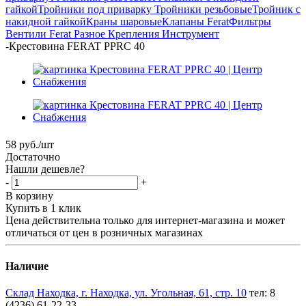
гайкой
Тройники под приварку
Тройники резьбовые
Тройник с
накидной гайкой
Краны шаровые
Клапаны Ferat
Фильтры
Вентили Ferat
Разное
Крепления
Инструмент
-
Крестовина FERAT PPRC 40
58
руб.
/шт
Достаточно
Нашли дешевле?
-
+
В корзину
Купить в 1 клик
Цена действительна только для интернет-магазина и может
отличаться от цен в розничных магазинах
Наличие
Склад Находка, г. Находка, ул. Угольная, 61, стр. 10
тел: 8
(4236) 61-22-33