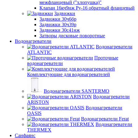
межфланцевый ("хлопушка)"
Клапан 16кч9нж Ру-16 обратный фланцевый
Задвижки
Задвижки 30ч6бр
Задвижки 30ч39р
Задвижки 30с41нж
Затворы дисковые поворотные
Водонагреватели
Водонагреватели
ATLANTIC
Проточные
водонагреватели
Комплектующие для водонагревателей
Водонагреватели SANTERMO
Водонагреватели
ARISTON
Водонагреватели
OASIS
Водонагреватели Ferat
Водонагреватели
THERMEX
Санфаянс