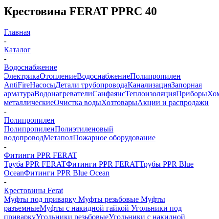
Крестовина FERAT PPRC 40
Главная
-
Каталог
-
Водоснабжение
Электрика
Отопление
Водоснабжение
Полипропилен
AntiFire
Насосы
Детали трубопровода
Канализация
Запорная
арматура
Водонагреватели
Санфаянс
Теплоизоляция
Приборы
Хо
металлические
Очистка воды
Хозтовары
Акции и распродажи
-
Полипропилен
Полипропилен
Полиэтиленовый
водопровод
Метапол
Пожарное оборудование
-
Фитинги PPR FERAT
Труба PPR FERAT
Фитинги PPR FERAT
Трубы PPR Blue
Ocean
Фитинги PPR Blue Ocean
-
Крестовины Ferat
Муфты под приварку
Муфты резьбовые
Муфты
разъемные
Муфты с накидной гайкой
Угольники под
приварку
Угольники резьбовые
Угольники с накидной