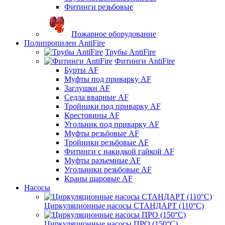
Фитинги резьбовые
Пожарное оборудование
Полипропилен AntiFire
Трубы AntiFire
Фитинги AntiFire
Бурты AF
Муфты под приварку AF
Заглушки AF
Седла вварные AF
Тройники под приварку AF
Крестовины AF
Угольник под приварку AF
Муфты резьбовые AF
Тройники резьбовые AF
Фитинги с накидкой гайкой AF
Муфты разъемные AF
Угольники резьбовые AF
Краны шаровые AF
Насосы
Циркуляционные насосы СТАНДАРТ (110°C)
Циркуляционные насосы ПРО (150°C)