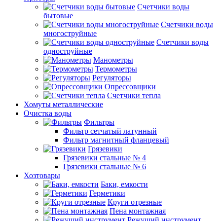
Счетчики воды
бытовые
Счетчики воды
многоструйные
Счетчики воды
одноструйные
Манометры
Термометры
Регуляторы
Опрессовщики
Счетчики тепла
Хомуты металлические
Очистка воды
Фильтры
Фильтр сетчатый латунный
Фильтр магнитный фланцевый
Грязевики
Грязевики стальные № 4
Грязевики стальные № 6
Хозтовары
Баки, емкости
Герметики
Круги отрезные
Пена монтажная
Режущий инструмент