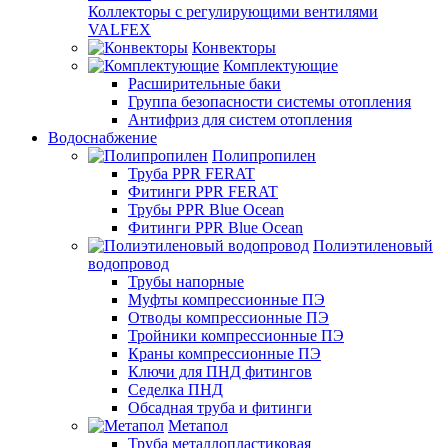
Коллекторы с регулирующими вентилями
VALFEX
Конвекторы
Комплектующие
Расширительные баки
Группа безопасности системы отопления
Антифриз для систем отопления
Водоснабжение
Полипропилен
Труба PPR FERAT
Фитинги PPR FERAT
Трубы PPR Blue Ocean
Фитинги PPR Blue Ocean
Полиэтиленовый
водопровод
Трубы напорные
Муфты компрессионные ПЭ
Отводы компрессионные ПЭ
Тройники компрессионные ПЭ
Краны компрессионные ПЭ
Ключи для ПНД фитингов
Седелка ПНД
Обсадная труба и фитинги
Метапол
Труба металлопластиковая