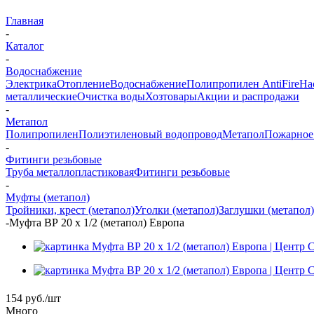
Главная
-
Каталог
-
Водоснабжение
Электрика
Отопление
Водоснабжение
Полипропилен AntiFire
На
металлические
Очистка воды
Хозтовары
Акции и распродажи
-
Метапол
Полипропилен
Полиэтиленовый водопровод
Метапол
Пожарное
-
Фитинги резьбовые
Труба металлопластиковая
Фитинги резьбовые
-
Муфты (метапол)
Тройники, крест (метапол)
Уголки (метапол)
Заглушки (метапол)
-
Муфта ВР 20 х 1/2 (метапол) Европа
154
руб.
/шт
Много