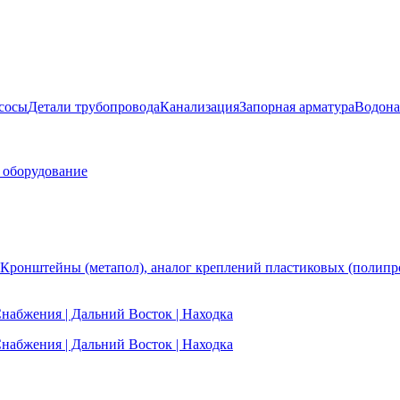
сосы
Детали трубопровода
Канализация
Запорная арматура
Водона
 оборудование
Кронштейны (метапол), аналог креплений пластиковых (полипр