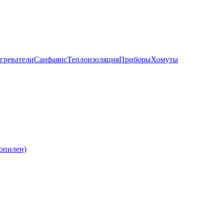
греватели
Санфаянс
Теплоизоляция
Приборы
Хомуты
опилен)