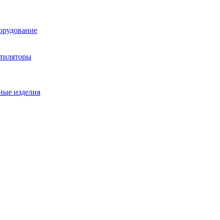
орудование
нтиляторы
ные изделия