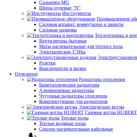
Сальники MG
Шины нулевые "N"
Инструменты
Промышленное об
Силовая аппарат. коммутации и защиты
Силовые разъемы
Теплотехника и ве
Вентиляторы бытовые
Маты нагревательные для теплого пола
Электрические ТЭНы
Электроустановоч
Розетки
Выключатели и вилки
Отопление
Радиаторы отопления
Биметаллические радиаторы
Алюминиевые радиаторы
Чугунные радиаторы отопления
Комплектующие для радиаторов
Электрические котлы
Газовые котлы HUBERT
Теплые полы
Теплые водяные полы
Секции нагревательные кабельные