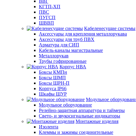
ВВГ
КГТП-ХП
ПВС
ПУГСП
ШВВП
Кабеленесущие системы
Аксессуары для крепления металлорукава
Аксессуары для труб ПВХ
Арматура для СИП
Кабель-каналы магистральные
Металлорукав
Трубы гофрированные
Корпус НВА
Боксы КМПн
Боксы ЩМП
Боксы ЩРН-П
Корпуса IP66
Шкафы ЩУР
Модульное оборудован
Модульное оборудование
Релейно-защитная аппаратура и таймеры
Свето- и звукосигнальные индикаторы
Монтажные изделия
Изолента
Клеммы и зажимы соединительные