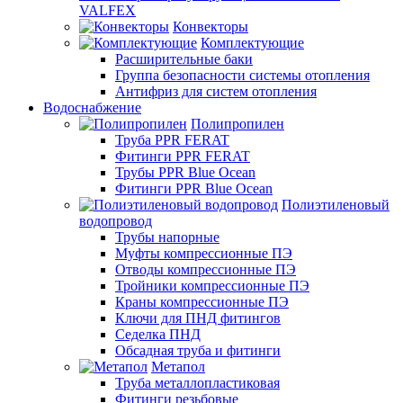
VALFEX
Конвекторы
Комплектующие
Расширительные баки
Группа безопасности системы отопления
Антифриз для систем отопления
Водоснабжение
Полипропилен
Труба PPR FERAT
Фитинги PPR FERAT
Трубы PPR Blue Ocean
Фитинги PPR Blue Ocean
Полиэтиленовый
водопровод
Трубы напорные
Муфты компрессионные ПЭ
Отводы компрессионные ПЭ
Тройники компрессионные ПЭ
Краны компрессионные ПЭ
Ключи для ПНД фитингов
Седелка ПНД
Обсадная труба и фитинги
Метапол
Труба металлопластиковая
Фитинги резьбовые