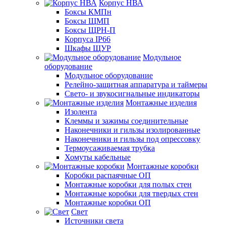
Корпус НВА
Боксы КМПн
Боксы ЩМП
Боксы ЩРН-П
Корпуса IP66
Шкафы ЩУР
Модульное
оборудование
Модульное оборудование
Релейно-защитная аппаратура и таймеры
Свето- и звукосигнальные индикаторы
Монтажные изделия
Изолента
Клеммы и зажимы соединительные
Наконечники и гильзы изолированные
Наконечники и гильзы под опрессовку
Термоусаживаемая трубка
Хомуты кабельные
Монтажные коробки
Коробки распаячные ОП
Монтажные коробки для полых стен
Монтажные коробки для твердых стен
Монтажные коробки ОП
Свет
Источники света