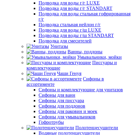
Подводка для воды г/г LUXE
Подводка для воды г/г STANDART
Подводка для воды стальная гофрированная
г/г
Подводка стальная нейлон г/г
Подводка для воды г/ш LUXE
Подводка для воды г/ш STANDART
Подводка для смесителей
Унитазы
Ванны, поддоны
Умывальники, мойки
Писсуары и
комплектующие
Чаши Генуя
Сифоны в
ассортименте
Сифоны и комплектующие для унитазов
Сифоны для ванн
Сифоны для писсуара
Сифоны для поддонов
Сифоны для раковин и моек
Сифоны для умывальников
Гофротрубы
Полотенцесушители
Водяные полотенцесушители