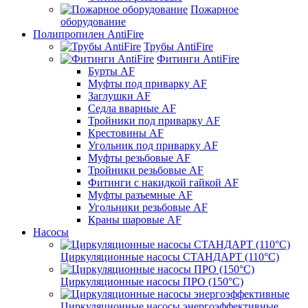
Пожарное
оборудование
Полипропилен AntiFire
Трубы AntiFire
Фитинги AntiFire
Бурты AF
Муфты под приварку AF
Заглушки AF
Седла вварные AF
Тройники под приварку AF
Крестовины AF
Угольник под приварку AF
Муфты резьбовые AF
Тройники резьбовые AF
Фитинги с накидкой гайкой AF
Муфты разъемные AF
Угольники резьбовые AF
Краны шаровые AF
Насосы
Циркуляционные насосы СТАНДАРТ (110°C)
Циркуляционные насосы ПРО (150°C)
Циркуляционные насосы энергоэффективные