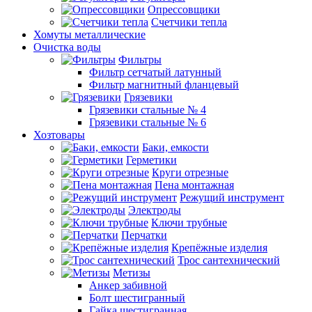
Опрессовщики
Счетчики тепла
Хомуты металлические
Очистка воды
Фильтры
Фильтр сетчатый латунный
Фильтр магнитный фланцевый
Грязевики
Грязевики стальные № 4
Грязевики стальные № 6
Хозтовары
Баки, емкости
Герметики
Круги отрезные
Пена монтажная
Режущий инструмент
Электроды
Ключи трубные
Перчатки
Крепёжные изделия
Трос сантехнический
Метизы
Анкер забивной
Болт шестигранный
Гайка шестигранная