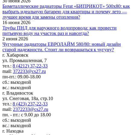
30 июня 2026
Биметаллические радиаторы Ferat «БИПРИКОТ» 500x80: как
выбрать идеальную батарею для квартиры и почему лето —
лучшее время для замены отопления?
16 июня 2026
Трубы ПНД для наружного водопровода: как провести
питьевую воду на участок раз и навсегда?
2 июня 2026
Чугунные радиаторы ЕВРОЛАЙМ 580/80: новый дизайн
старой надежности. Стоит ли возвращаться к чугуну?
г. Хабаровск
ул. Промышленная, 7
тел.:
8 (4212) 37-22-33
mail:
372233@cs27.ru
пн-пт.: 09.00-18.00
сб.: выходной
вс.: выходной
г. Владивосток
ул. Снеговая, 18а, стр.10
тел.:
8 (423) 237-22-33
mail:
2372233@cs27.ru
пн. - пт.: с 9.00 до 18.00
сб.: выходной
вс.: выходной
г. Находка