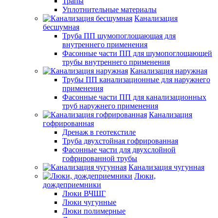
Трапы
Уплотнительные материалы
Канализация
бесшумная
Труба ПП шумопоглощающая для
внутреннего применения
Фасонные части ПП для шумопоглощающей
трубы внутреннего применения
Канализация наружная
Трубы ПП канализационные для наружнего
применения
Фасонные части ПП для канализационных
труб наружнего применения
Канализация
гофрированная
Дренаж в геотекстиле
Труба двухстойная гофрированная
Фасонные части для двухслойной
гофрированной трубы
Канализация чугунная
Люки,
дождеприемники
Люки ВЧШГ
Люки чугунные
Люки полимерные