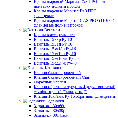
Краны шаровый Маршал ГАЗ ПРО под
приварку полный проход
Краны шаровые Маршал ГАЗ ПРО
фланцевые
Краны шаровые Маршал GAS PRO (11с67п)
фланцевые полный проход
Вентили
Краны в ассортименте
Вентиль 15Б3р Ру-10
Вентиль 15Б1п Ру-16
Вентиль 15кч18п Ру-16
Вентиль 15кч19п Ру-16
Вентиль 15кч16нж Ру-25
Вентиль 15с22нж Ру-40
Клапаны
Клапан балансировочный
Клапан балансировочный Cim
Обратный клапан
Клапан обратный чугунный двухстворчатый
межфланцевый ("хлопушка)"
Клапан 16кч9нж Ру-16 обратный фланцевый
Задвижки
Задвижки 30ч6бр
Задвижки 30ч39р
Задвижки 30с41нж