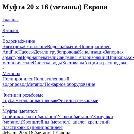
Муфта 20 х 16 (метапол) Европа
Главная
-
Каталог
-
Водоснабжение
Электрика
Отопление
Водоснабжение
Полипропилен
AntiFire
Насосы
Детали трубопровода
Канализация
Запорная
арматура
Водонагреватели
Санфаянс
Теплоизоляция
Приборы
Хо
металлические
Очистка воды
Хозтовары
Акции и распродажи
-
Метапол
Полипропилен
Полиэтиленовый
водопровод
Метапол
Пожарное оборудование
-
Фитинги резьбовые
Труба металлопластиковая
Фитинги резьбовые
-
Муфты (метапол)
Тройники, крест (метапол)
Уголки (метапол)
Заглушки
(метапол)
Кронштейны (метапол), аналог креплений
пластиковых (полипропилен)
-
Муфта 20 х 16 (метапол) Европа